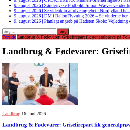
9. august 2026
|
OPDATERING: Knallert-orienteringsløb i Ravs
9. august 2026
|
Sønderjyske Fodbold: Simon Wæver vender hj
9. august 2026
|
Se videoklip af ulveangrebet i Nordjylland he
9. august 2026
|
DM i BallonFlyvning 2026 – Se vinderne her
9. august 2026
|
Planlagt angreb på Hadsten Skole: Vejledning o
Søg
efter:
Forside
Landbrug & Fødevarer: Grisefirepart fik generalprøve på Fo
Landbrug & Fødevarer: Grisefir
Landbrug
16. juni 2026
Landbrug & Fødevarer: Grisefirepart fik generalprø