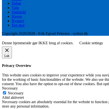
Debat
Valg
Dødsfald
Haven
Byggeri
Det sker
Copyright 2020/2028 - Erik Egvad Petersen - sydnyt.dk
Denne hjemmeside gør IKKE brug af cookies.
Cookie settings
Luk
Privacy Overview
This website uses cookies to improve your experience while you naviga
for the working of basic functionalities of the website. We also use t
consent. You also have the option to opt-out of these cookies. But op
Necessary
Necessary
Altid aktiveret
Necessary cookies are absolutely essential for the website to function 
store any personal information.