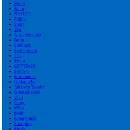
Motor
Natur
NYHED
Politik
Sport
Vejr
Arrangementer
Bolig
Sundhed
Syddanmark
112
Motor
COVID-19
Sort Sol
Kriminalitet
Uddannelse
Julebyen Tønder
Grænsehandel
Vind
Penge
Miljø
politi
Kongehuset
Shopping
Musik