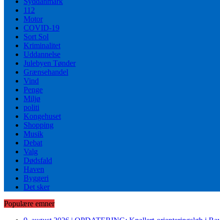
Syddanmark
112
Motor
COVID-19
Sort Sol
Kriminalitet
Uddannelse
Julebyen Tønder
Grænsehandel
Vind
Penge
Miljø
politi
Kongehuset
Shopping
Musik
Debat
Valg
Dødsfald
Haven
Byggeri
Det sker
Populære emner