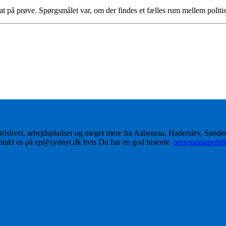
 på prøve. Spørgsmålet var, om der findes et fælles rum mellem politi
delslivet, arbejdspladser og meget mere fra Aabenraa, Haderslev, Sønd
ontakt os på ep@sydnyt.dk hvis Du har en god historie.
persondatapolit