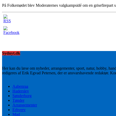
På Folkemødet blev Moderaternes valgkampsidé om en grisefirepart sat
Sydnyt.dk
Her kan du læse om nyheder, arrangementer, sport, natur, hobby, han
redigeres af Erik Egvad Petersen, der er ansvarshavende redaktør. K
Aabenraa
Haderslev
Sønderborg
Tønder
Arrangementer
Erhverv
Mad