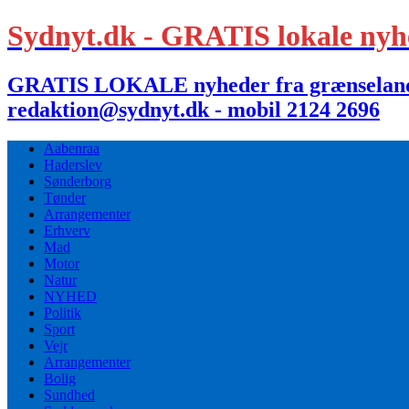
Sydnyt.dk - GRATIS lokale nyh
GRATIS LOKALE nyheder fra grænselandet,
redaktion@sydnyt.dk - mobil 2124 2696
Aabenraa
Haderslev
Sønderborg
Tønder
Arrangementer
Erhverv
Mad
Motor
Natur
NYHED
Politik
Sport
Vejr
Arrangementer
Bolig
Sundhed