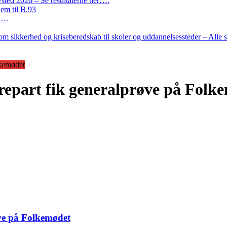
ted 2026 – Se resultaterne her….
em til B.93
r….
m sikkerhed og kriseberedskab til skoler og uddannelsessteder – Alle 
lkemødet
epart fik generalprøve på Folk
ve på Folkemødet