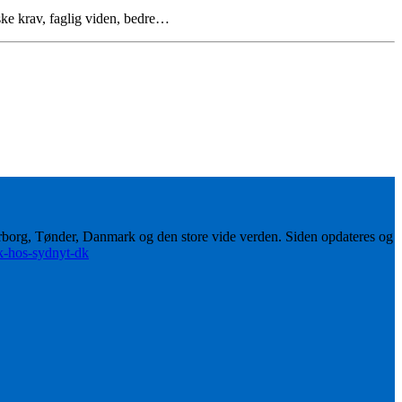
ske krav, faglig viden, bedre…
erborg, Tønder, Danmark og den store vide verden. Siden opdateres og
ik-hos-sydnyt-dk