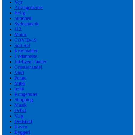
Vejr
Arrangementer
Bolig
Sundhed
Syddanmark
112
Motor
COVID-19
Sort Sol
Kriminalitet
Uddannelse
Julebyen Tønder
Grænsehandel
Vind
Penge
Miljø
politi
Kongehuset
Shopping
Musik
Debat
Valg
Dødsfald
Haven
Byggeri