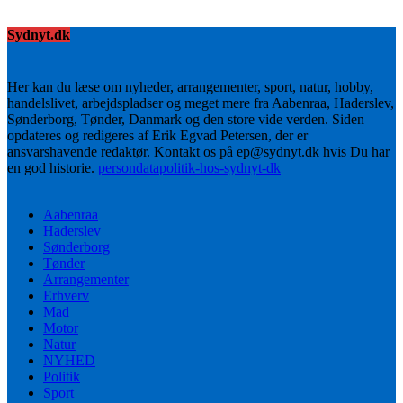
Sydnyt.dk
Her kan du læse om nyheder, arrangementer, sport, natur, hobby,
handelslivet, arbejdspladser og meget mere fra Aabenraa, Haderslev,
Sønderborg, Tønder, Danmark og den store vide verden. Siden
opdateres og redigeres af Erik Egvad Petersen, der er
ansvarshavende redaktør. Kontakt os på ep@sydnyt.dk hvis Du har
en god historie.
persondatapolitik-hos-sydnyt-dk
Aabenraa
Haderslev
Sønderborg
Tønder
Arrangementer
Erhverv
Mad
Motor
Natur
NYHED
Politik
Sport