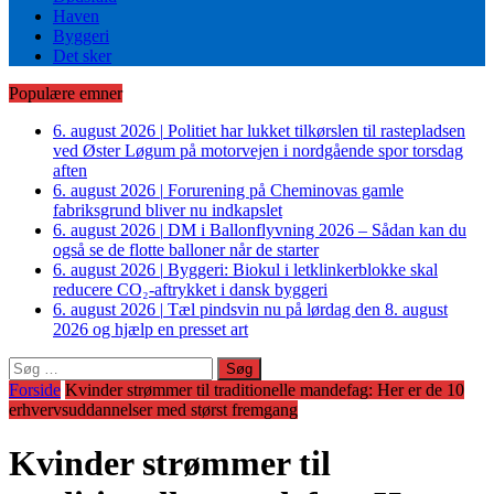
Haven
Byggeri
Det sker
Populære emner
6. august 2026
|
Politiet har lukket tilkørslen til rastepladsen
ved Øster Løgum på motorvejen i nordgående spor torsdag
aften
6. august 2026
|
Forurening på Cheminovas gamle
fabriksgrund bliver nu indkapslet
6. august 2026
|
DM i Ballonflyvning 2026 – Sådan kan du
også se de flotte balloner når de starter
6. august 2026
|
Byggeri: Biokul i letklinkerblokke skal
reducere CO₂-aftrykket i dansk byggeri
6. august 2026
|
Tæl pindsvin nu på lørdag den 8. august
2026 og hjælp en presset art
Søg
efter:
Forside
Kvinder strømmer til traditionelle mandefag: Her er de 10
erhvervsuddannelser med størst fremgang
Kvinder strømmer til