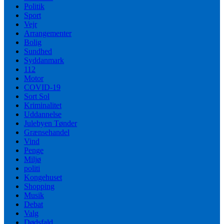
Politik
Sport
Vejr
Arrangementer
Bolig
Sundhed
Syddanmark
112
Motor
COVID-19
Sort Sol
Kriminalitet
Uddannelse
Julebyen Tønder
Grænsehandel
Vind
Penge
Miljø
politi
Kongehuset
Shopping
Musik
Debat
Valg
Dødsfald