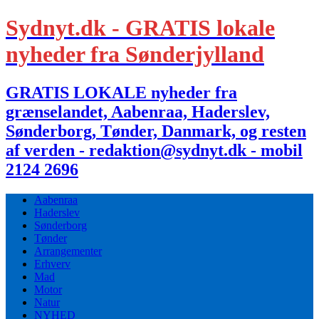
Sydnyt.dk - GRATIS lokale
nyheder fra Sønderjylland
GRATIS LOKALE nyheder fra
grænselandet, Aabenraa, Haderslev,
Sønderborg, Tønder, Danmark, og resten
af verden - redaktion@sydnyt.dk - mobil
2124 2696
Aabenraa
Haderslev
Sønderborg
Tønder
Arrangementer
Erhverv
Mad
Motor
Natur
NYHED