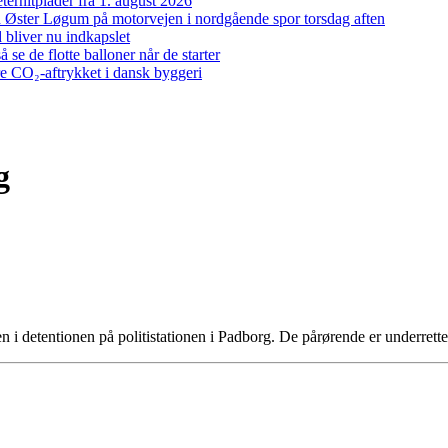
ernitplader fra 1. august 2026
 ved Øster Løgum på motorvejen i nordgående spor torsdag aften
bliver nu indkapslet
e de flotte balloner når de starter
re CO₂-aftrykket i dansk byggeri
g
en i detentionen på politistationen i Padborg. De pårørende er underret