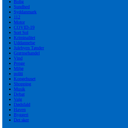
Bolig
Sundhed
Syddanmark
112
Motor
COVID-19
Sort Sol
Kriminalitet
Uddannelse
Julebyen Tønder
Grænsehandel
Vind
Penge
Miljø
politi
Kongehuset
Shopping
Musik
Debat
Valg
Dødsfald
Haven
Byggeri
Det sker