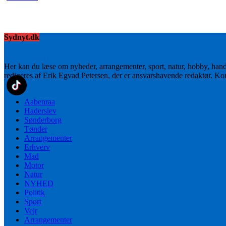
Sydnyt.dk
Her kan du læse om nyheder, arrangementer, sport, natur, hobby, han
redigeres af Erik Egvad Petersen, der er ansvarshavende redaktør. K
Aabenraa
Haderslev
Sønderborg
Tønder
Arrangementer
Erhverv
Mad
Motor
Natur
NYHED
Politik
Sport
Vejr
Arrangementer