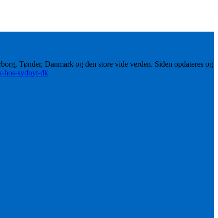
erborg, Tønder, Danmark og den store vide verden. Siden opdateres og
ik-hos-sydnyt-dk