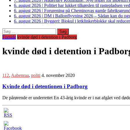
7. august 2026
|
Haderslev Kommune: Nye regler for asbestfri et
6. august 2026
|
Politiet har lukket tilkørslen til rastepladsen
6. august 2026
|
Forurening på Cheminovas gamle fabriksgrund 
6. august 2026
|
DM i Ballonflyvning 2026 – Sådan kan du også s
6. august 2026
|
Byggeri: Biokul i letklinkerblokke skal reduce
Søg
efter:
Forside
kvinde død i detention i Padborg
kvinde død i detention i Padbor
112
,
Aabenraa
,
politi
4. november 2020
Kvinde død i detentionen i Padborg
De pårørende er underrettet En 43-årig kvinde er i nat afgået ved død