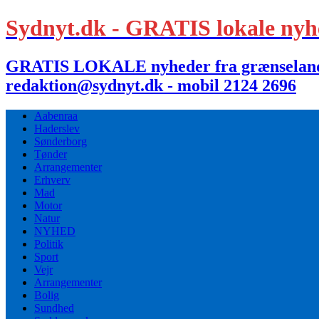
Sydnyt.dk - GRATIS lokale nyh
GRATIS LOKALE nyheder fra grænselandet,
redaktion@sydnyt.dk - mobil 2124 2696
Aabenraa
Haderslev
Sønderborg
Tønder
Arrangementer
Erhverv
Mad
Motor
Natur
NYHED
Politik
Sport
Vejr
Arrangementer
Bolig
Sundhed