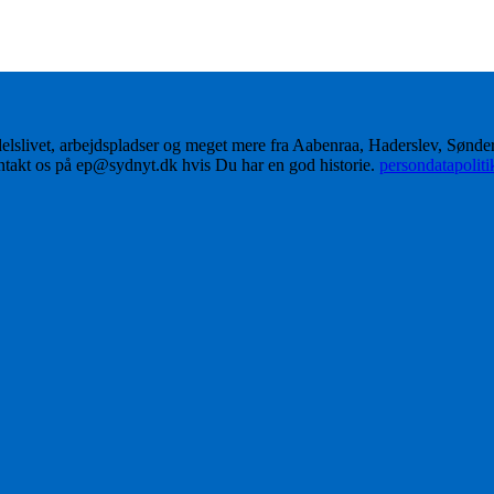
delslivet, arbejdspladser og meget mere fra Aabenraa, Haderslev, Sønd
ontakt os på ep@sydnyt.dk hvis Du har en god historie.
persondatapolit