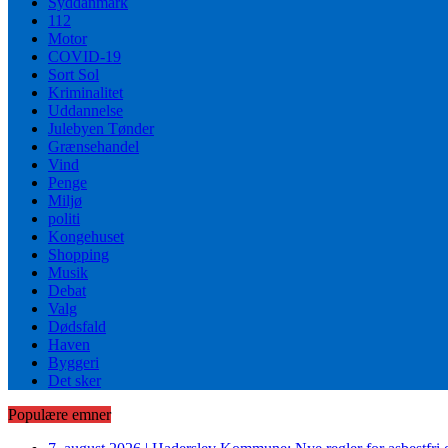
Syddanmark
112
Motor
COVID-19
Sort Sol
Kriminalitet
Uddannelse
Julebyen Tønder
Grænsehandel
Vind
Penge
Miljø
politi
Kongehuset
Shopping
Musik
Debat
Valg
Dødsfald
Haven
Byggeri
Det sker
Populære emner