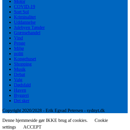
Motor
COVID-19
Sort Sol
Kriminalitet
Uddannelse
Julebyen Tønder
Grænsehandel
Vind
Penge
Miljø
politi
Kongehuset
Shopping
Musik
Debat
Valg
Dødsfald
Haven
Byggeri
Det sker
Copyright 2020/2028 - Erik Egvad Petersen - sydnyt.dk
Denne hjemmeside gør IKKE brug af cookies.
Cookie
settings
ACCEPT