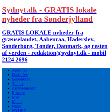
Sydnyt.dk - GRATIS lokale
nyheder fra Sønderjylland
GRATIS LOKALE nyheder fra
grænselandet, Aabenraa, Haderslev,
Sønderborg, Tønder, Danmark, og resten
af verden - redaktion@sydnyt.dk - mobil
2124 2696
Aabenraa
Haderslev
Sønderborg
Tønder
Arrangementer
Erhverv
Mad
Motor
Natur
NYHED