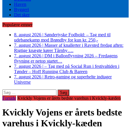
Haven
Byggeri
Det sker
Populære emner
8. august 2026
|
Sønderjyske Fodbold: – Tag med til
udebanekamp mod Brøndby for kun kr. 250,-
7. august 2026
|
Masser af knallerter i Ravsted fredag aften:
Rigtige knægte kører Tårnby….
7. august 2026
|
DM i Ballonflyvning 2026 – Fredagens
flyvning er netop startet…
7. august 2026
|
– Tag med på Social Run i festivaltiden i
Tønder – Hoff Running Club & Bareen
7. august 2026
|
Retro-gaming og superhelte indtager
Universe
Søg
efter:
Forside
Kvickly Vojens er årets bedste varehus i Kvickly-kæden
Kvickly Vojens er årets bedste
varehus i Kvickly-kæden