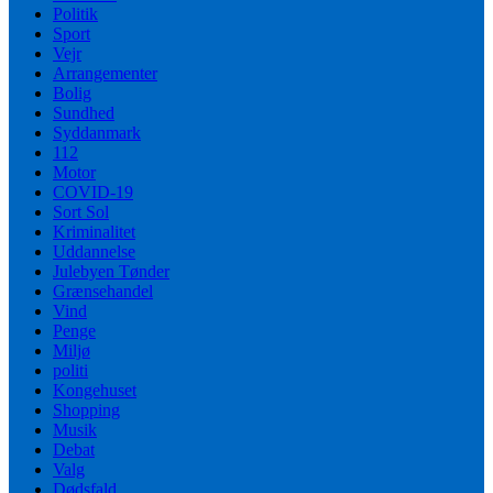
Politik
Sport
Vejr
Arrangementer
Bolig
Sundhed
Syddanmark
112
Motor
COVID-19
Sort Sol
Kriminalitet
Uddannelse
Julebyen Tønder
Grænsehandel
Vind
Penge
Miljø
politi
Kongehuset
Shopping
Musik
Debat
Valg
Dødsfald