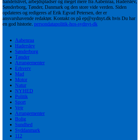
handelslivet, arbejdspladser og meget mere fra Aabenraa, Haderslev,
Sønderborg, Tønder, Danmark og den store vide verden. Siden
opdateres og redigeres af Erik Egvad Petersen, der er
ansvarshavende redaktør. Kontakt os på ep@sydnyt.dk hvis Du har
en god historie.
persondatapolitik-hos-sydnyt-dk
Aabenraa
Haderslev
Sønderborg
Tønder
Arrangementer
Erhverv
Mad
Motor
Natur
NYHED
Politik
Sport
Vejr
Arrangementer
Bolig
Sundhed
Syddanmark
112