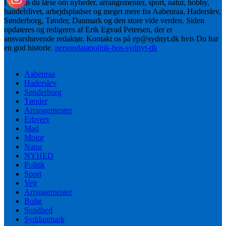
Her kan du læse om nyheder, arrangementer, sport, natur, hobby,
handelslivet, arbejdspladser og meget mere fra Aabenraa, Haderslev,
Sønderborg, Tønder, Danmark og den store vide verden. Siden
opdateres og redigeres af Erik Egvad Petersen, der er
ansvarshavende redaktør. Kontakt os på ep@sydnyt.dk hvis Du har
en god historie.
persondatapolitik-hos-sydnyt-dk
Aabenraa
Haderslev
Sønderborg
Tønder
Arrangementer
Erhverv
Mad
Motor
Natur
NYHED
Politik
Sport
Vejr
Arrangementer
Bolig
Sundhed
Syddanmark