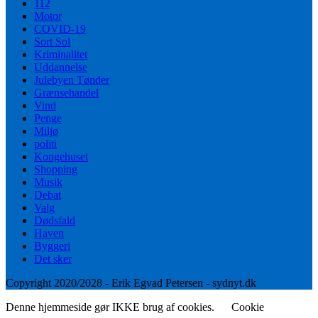
112
Motor
COVID-19
Sort Sol
Kriminalitet
Uddannelse
Julebyen Tønder
Grænsehandel
Vind
Penge
Miljø
politi
Kongehuset
Shopping
Musik
Debat
Valg
Dødsfald
Haven
Byggeri
Det sker
Copyright 2020/2028 - Erik Egvad Petersen - sydnyt.dk
Denne hjemmeside gør IKKE brug af cookies.
Cookie