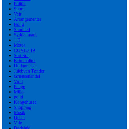
Politik
Sport
Vejr
Arrangementer
Bolig
Sundhed
Syddanmark
112
Motor
COVID-19
Sort Sol
Kriminalitet
Uddannelse
Julebyen Tønder
Grænsehandel
Vind
Penge
Miljø
politi
Kongehuset
Shopping
Musik
Debat
Valg
Dødsfald