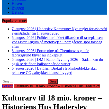
Haven
Byggeri
Det sker
Populære emner
7. august 2026
|
Haderslev Kommune: Nye regler for asbestfri
eternitplader fra 1. august 2026
6. august 2026
|
Politiet har lukket tilkørslen til rastepladsen
ved Øster Løgum på motorvejen i nordgående spor torsdag
aften
6. august 2026
|
Forurening på Cheminovas gamle
fabriksgrund bliver nu indkapslet
6. august 2026
|
DM i Ballonflyvning 2026 – Sådan kan du
også se de flotte balloner når de starter
6. august 2026
|
Byggeri: Biokul i letklinkerblokke skal
reducere CO₂-aftrykket i dansk byggeri
Søg
efter:
Forside
Kulturarv til 18 mio. kroner – Historiens Hus Haderslev
Kulturarv til 18 mio. kroner –
Historiens Hus Haderslev