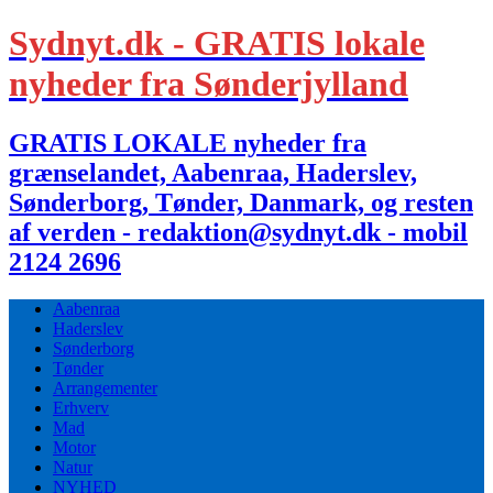
Sydnyt.dk - GRATIS lokale
nyheder fra Sønderjylland
GRATIS LOKALE nyheder fra
grænselandet, Aabenraa, Haderslev,
Sønderborg, Tønder, Danmark, og resten
af verden - redaktion@sydnyt.dk - mobil
2124 2696
Aabenraa
Haderslev
Sønderborg
Tønder
Arrangementer
Erhverv
Mad
Motor
Natur
NYHED