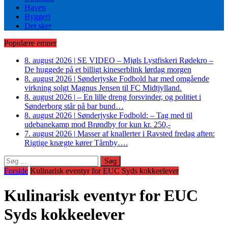
Haven
Byggeri
Det sker
Populære emner
8. august 2026
|
SE VIDEO – Mjøls Lystfiskeri Rødekro –
De huggede på et billigt kineserblink lørdag morgen
8. august 2026
|
Sønderjyske Fodbold har med omgående
virkning solgt Magnus Jensen til FC Midtjylland.
8. august 2026
|
– En lille dreng forsvinder, og politiet i
Sønderborg står på bar bund…
8. august 2026
|
Sønderjyske Fodbold: – Tag med til
udebanekamp mod Brøndby for kun kr. 250,-
7. august 2026
|
Masser af knallerter i Ravsted fredag aften:
Rigtige knægte kører Tårnby….
Søg
efter:
Forside
Kulinarisk eventyr for EUC Syds kokkeelever
Kulinarisk eventyr for EUC
Syds kokkeelever