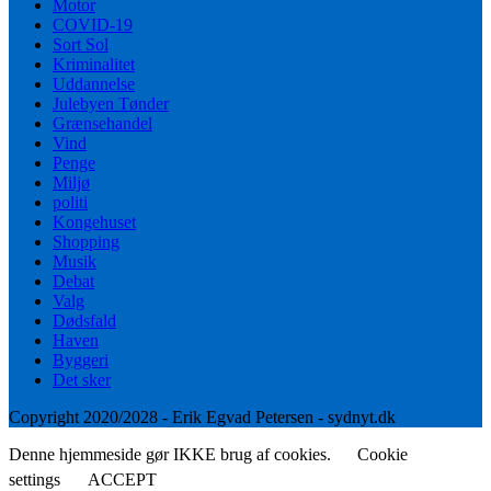
Motor
COVID-19
Sort Sol
Kriminalitet
Uddannelse
Julebyen Tønder
Grænsehandel
Vind
Penge
Miljø
politi
Kongehuset
Shopping
Musik
Debat
Valg
Dødsfald
Haven
Byggeri
Det sker
Copyright 2020/2028 - Erik Egvad Petersen - sydnyt.dk
Denne hjemmeside gør IKKE brug af cookies.
Cookie
settings
ACCEPT