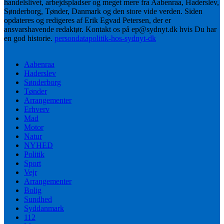
handelslivet, arbejdspladser og meget mere fra Aabenraa, Haderslev,
Sønderborg, Tønder, Danmark og den store vide verden. Siden
opdateres og redigeres af Erik Egvad Petersen, der er
ansvarshavende redaktør. Kontakt os på ep@sydnyt.dk hvis Du har
en god historie.
persondatapolitik-hos-sydnyt-dk
Aabenraa
Haderslev
Sønderborg
Tønder
Arrangementer
Erhverv
Mad
Motor
Natur
NYHED
Politik
Sport
Vejr
Arrangementer
Bolig
Sundhed
Syddanmark
112