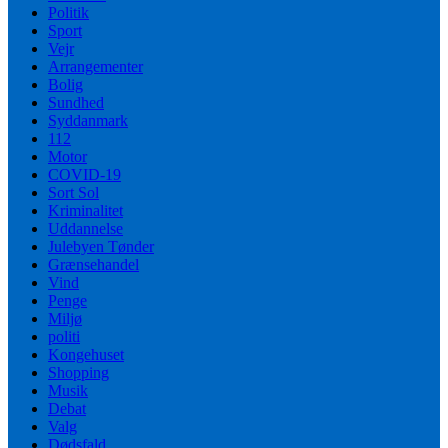
Politik
Sport
Vejr
Arrangementer
Bolig
Sundhed
Syddanmark
112
Motor
COVID-19
Sort Sol
Kriminalitet
Uddannelse
Julebyen Tønder
Grænsehandel
Vind
Penge
Miljø
politi
Kongehuset
Shopping
Musik
Debat
Valg
Dødsfald