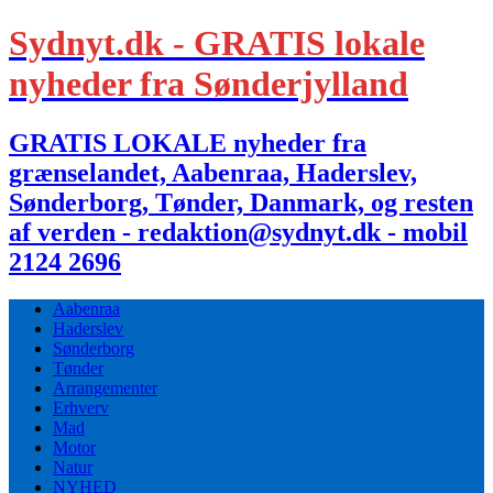
Sydnyt.dk - GRATIS lokale
nyheder fra Sønderjylland
GRATIS LOKALE nyheder fra
grænselandet, Aabenraa, Haderslev,
Sønderborg, Tønder, Danmark, og resten
af verden - redaktion@sydnyt.dk - mobil
2124 2696
Aabenraa
Haderslev
Sønderborg
Tønder
Arrangementer
Erhverv
Mad
Motor
Natur
NYHED