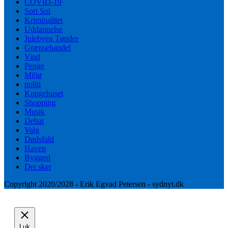
COVID-19
Sort Sol
Kriminalitet
Uddannelse
Julebyen Tønder
Grænsehandel
Vind
Penge
Miljø
politi
Kongehuset
Shopping
Musik
Debat
Valg
Dødsfald
Haven
Byggeri
Det sker
Copyright 2020/2028 - Erik Egvad Petersen - sydnyt.dk
Luk