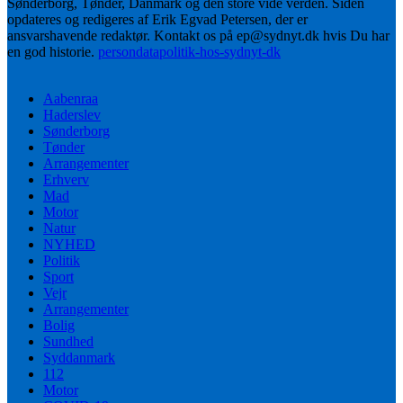
Sønderborg, Tønder, Danmark og den store vide verden. Siden
opdateres og redigeres af Erik Egvad Petersen, der er
ansvarshavende redaktør. Kontakt os på ep@sydnyt.dk hvis Du har
en god historie.
persondatapolitik-hos-sydnyt-dk
Aabenraa
Haderslev
Sønderborg
Tønder
Arrangementer
Erhverv
Mad
Motor
Natur
NYHED
Politik
Sport
Vejr
Arrangementer
Bolig
Sundhed
Syddanmark
112
Motor