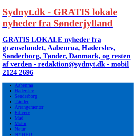
Sydnyt.dk - GRATIS lokale
nyheder fra Sønderjylland
GRATIS LOKALE nyheder fra
grænselandet, Aabenraa, Haderslev,
Sønderborg, Tønder, Danmark, og resten
af verden - redaktion@sydnyt.dk - mobil
2124 2696
Aabenraa
Haderslev
Sønderborg
Tønder
Arrangementer
Erhverv
Mad
Motor
Natur
NYHED