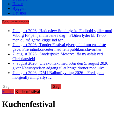
Haven
Byggeri
Det sker
Populære emner
7. august 2026
|
Haderslev: Sønderjyske Fodbold spiller mod
Viborg FF på hjemmebane i dag – Fløjten lyder kl. 19.00 –
men du må gerne kigge ind før…
7. august 2026
|
Tønder Festival giver publikum en sidste
gave: Fire intimkoncerter med fem publikumsfavoritter
7. august 2026
|
Sønderjyske Motorvej får ny asfalt ved
Christiansfeld
7. august 2026
|
Ulvekontakt med børn den 5. august 2026
giver Naturstyrelsen adgang til at bruge droner mod ulve
7. august 2026
|
DM i Ballonflyvning 2026 – Fredagens
morgenflyvning aflyst…
Søg
efter:
Forside
Kuchenfestival
Kuchenfestival