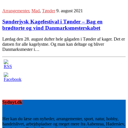
Arrangementer
,
Mad
,
Tønder
9. august 2021
Sønderjysk Kagefestival i Tønder – Bag en
brødtorte og vind Danmarksmesterskabet
Lørdag den 28. august dufter hele gågaden i Tønder af kager. Det er
datoen for alle kagelystne. Og man kan deltage og bliver
Danmarksmester i…
Sydnyt.dk
Her kan du læse om nyheder, arrangementer, sport, natur, hobby,
handelslivet, arbejdspladser og meget mere fra Aabenraa, Haderslev,