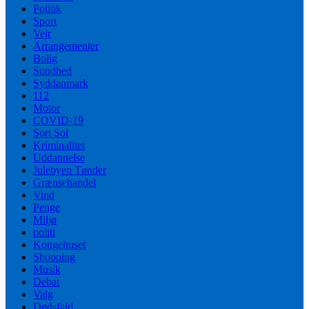
Politik
Sport
Vejr
Arrangementer
Bolig
Sundhed
Syddanmark
112
Motor
COVID-19
Sort Sol
Kriminalitet
Uddannelse
Julebyen Tønder
Grænsehandel
Vind
Penge
Miljø
politi
Kongehuset
Shopping
Musik
Debat
Valg
Dødsfald