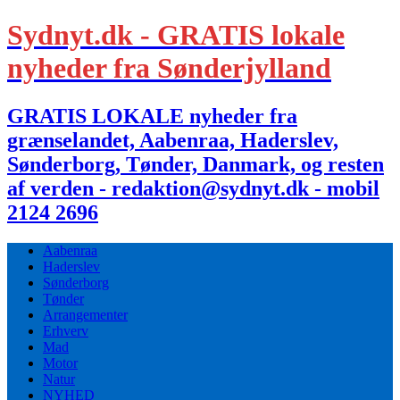
Sydnyt.dk - GRATIS lokale
nyheder fra Sønderjylland
GRATIS LOKALE nyheder fra
grænselandet, Aabenraa, Haderslev,
Sønderborg, Tønder, Danmark, og resten
af verden - redaktion@sydnyt.dk - mobil
2124 2696
Aabenraa
Haderslev
Sønderborg
Tønder
Arrangementer
Erhverv
Mad
Motor
Natur
NYHED