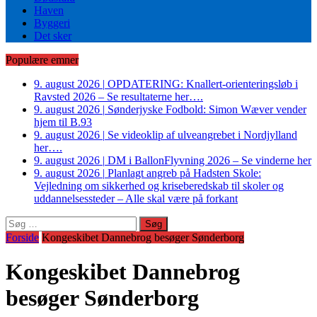
Haven
Byggeri
Det sker
Populære emner
9. august 2026
|
OPDATERING: Knallert-orienteringsløb i
Ravsted 2026 – Se resultaterne her….
9. august 2026
|
Sønderjyske Fodbold: Simon Wæver vender
hjem til B.93
9. august 2026
|
Se videoklip af ulveangrebet i Nordjylland
her….
9. august 2026
|
DM i BallonFlyvning 2026 – Se vinderne her
9. august 2026
|
Planlagt angreb på Hadsten Skole:
Vejledning om sikkerhed og kriseberedskab til skoler og
uddannelsessteder – Alle skal være på forkant
Søg
efter:
Forside
Kongeskibet Dannebrog besøger Sønderborg
Kongeskibet Dannebrog
besøger Sønderborg