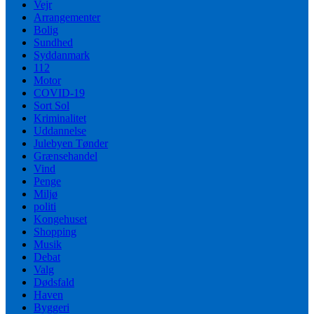
Vejr
Arrangementer
Bolig
Sundhed
Syddanmark
112
Motor
COVID-19
Sort Sol
Kriminalitet
Uddannelse
Julebyen Tønder
Grænsehandel
Vind
Penge
Miljø
politi
Kongehuset
Shopping
Musik
Debat
Valg
Dødsfald
Haven
Byggeri