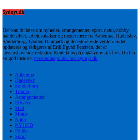
Sydnyt.dk
Her kan du læse om nyheder, arrangementer, sport, natur, hobby,
handelslivet, arbejdspladser og meget mere fra Aabenraa, Haderslev,
Sønderborg, Tønder, Danmark og den store vide verden. Siden
opdateres og redigeres af Erik Egvad Petersen, der er
ansvarshavende redaktør. Kontakt os på ep@sydnyt.dk hvis Du har
en god historie.
persondatapolitik-hos-sydnyt-dk
Aabenraa
Haderslev
Sønderborg
Tønder
Arrangementer
Erhverv
Mad
Motor
Natur
NYHED
Politik
Sport