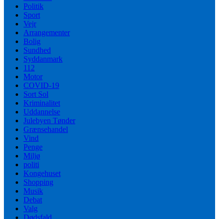
Politik
Sport
Vejr
Arrangementer
Bolig
Sundhed
Syddanmark
112
Motor
COVID-19
Sort Sol
Kriminalitet
Uddannelse
Julebyen Tønder
Grænsehandel
Vind
Penge
Miljø
politi
Kongehuset
Shopping
Musik
Debat
Valg
Dødsfald