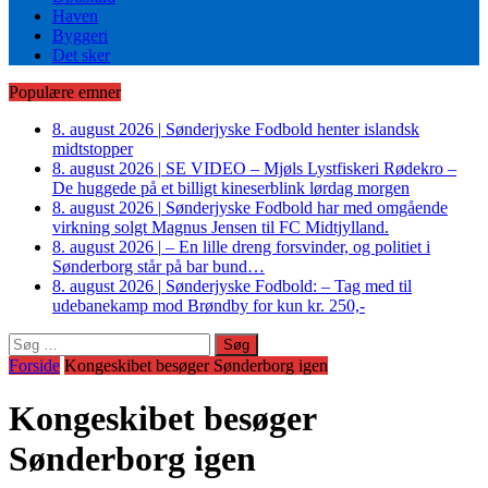
Haven
Byggeri
Det sker
Populære emner
8. august 2026
|
Sønderjyske Fodbold henter islandsk
midtstopper
8. august 2026
|
SE VIDEO – Mjøls Lystfiskeri Rødekro –
De huggede på et billigt kineserblink lørdag morgen
8. august 2026
|
Sønderjyske Fodbold har med omgående
virkning solgt Magnus Jensen til FC Midtjylland.
8. august 2026
|
– En lille dreng forsvinder, og politiet i
Sønderborg står på bar bund…
8. august 2026
|
Sønderjyske Fodbold: – Tag med til
udebanekamp mod Brøndby for kun kr. 250,-
Søg
efter:
Forside
Kongeskibet besøger Sønderborg igen
Kongeskibet besøger
Sønderborg igen