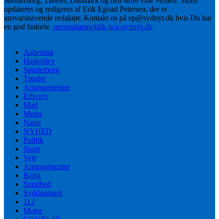
Sønderborg, Tønder, Danmark og den store vide verden. Siden
opdateres og redigeres af Erik Egvad Petersen, der er
ansvarshavende redaktør. Kontakt os på ep@sydnyt.dk hvis Du har
en god historie.
persondatapolitik-hos-sydnyt-dk
Aabenraa
Haderslev
Sønderborg
Tønder
Arrangementer
Erhverv
Mad
Motor
Natur
NYHED
Politik
Sport
Vejr
Arrangementer
Bolig
Sundhed
Syddanmark
112
Motor