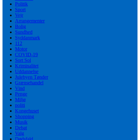
Politik
Sport
Vejr
Arrangementer
Bolig
Sundhed
Syddanmark
112
Motor
COVID-19
Sort Sol
Kriminalitet
Uddannelse
Julebyen Tønder
Grænsehandel
Vind
Penge
Miljø
politi
Kongehuset
Shopping
Musik
Debat
Valg
Dødsfald