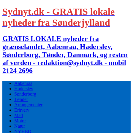
Sydnyt.dk - GRATIS lokale
nyheder fra Sønderjylland
GRATIS LOKALE nyheder fra
grænselandet, Aabenraa, Haderslev,
Sønderborg, Tønder, Danmark, og resten
af verden - redaktion@sydnyt.dk - mobil
2124 2696
Aabenraa
Haderslev
Sønderborg
Tønder
Arrangementer
Erhverv
Mad
Motor
Natur
NYHED