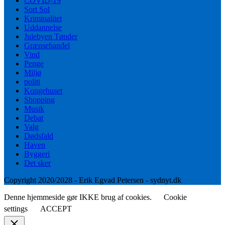
COVID-19
Sort Sol
Kriminalitet
Uddannelse
Julebyen Tønder
Grænsehandel
Vind
Penge
Miljø
politi
Kongehuset
Shopping
Musik
Debat
Valg
Dødsfald
Haven
Byggeri
Det sker
Copyright 2020/2028 - Erik Egvad Petersen - sydnyt.dk
Denne hjemmeside gør IKKE brug af cookies.
Cookie
settings
ACCEPT