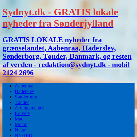
Sydnyt.dk - GRATIS lokale
nyheder fra Sønderjylland
GRATIS LOKALE nyheder fra
grænselandet, Aabenraa, Haderslev,
Sønderborg, Tønder, Danmark, og resten
af verden - redaktion@sydnyt.dk - mobil
2124 2696
Aabenraa
Haderslev
Sønderborg
Tønder
Arrangementer
Erhverv
Mad
Motor
Natur
NYHED