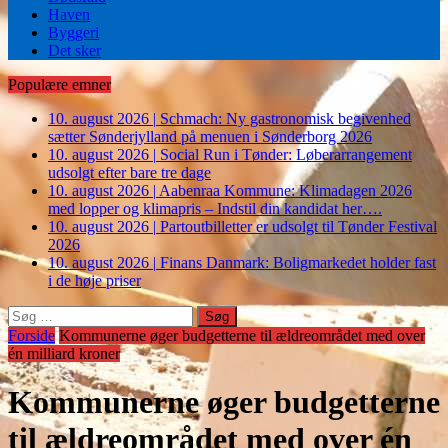
Haven
Byggeri
Det sker
Populære emner
10. august 2026
|
Schmach: Ny gastronomisk begivenhed
sætter Sønderjylland på menuen i Sønderborg 2026
10. august 2026
|
Social Run i Tønder: Løberarrangement
udsolgt efter bare tre dage
10. august 2026
|
Aabenraa Kommune: Klimadagen 2026
med lopper og klimapris – Indstil din kandidat her….
10. august 2026
|
Partoutbilletter er udsolgt til Tønder Festival
2026
10. august 2026
|
Finans Danmark: Boligmarkedet holder fast
i de høje priser
Søg
efter:
Forside
Kommunerne øger budgetterne til ældreområdet med over
én milliard kroner
Kommunerne øger budgetterne
til ældreområdet med over én