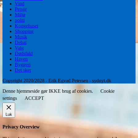
Vind
Penge
Miljø
politi
Kongehuset
Shopping
Musik
Debat
Valg
Dødsfald
Haven
Byggeri
Det sker
Copyright 2020/2028 - Erik Egvad Petersen - sydnyt.dk
Denne hjemmeside gør IKKE brug af cookies.
Cookie
settings
ACCEPT
Luk
Privacy Overview