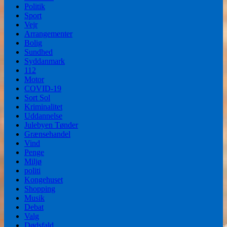
Politik
Sport
Vejr
Arrangementer
Bolig
Sundhed
Syddanmark
112
Motor
COVID-19
Sort Sol
Kriminalitet
Uddannelse
Julebyen Tønder
Grænsehandel
Vind
Penge
Miljø
politi
Kongehuset
Shopping
Musik
Debat
Valg
Dødsfald