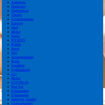
Aabenraa
Haderslev
Sønderborg
Tønder
Arrangementer
Erhverv
Mad
Motor
Natur
NYHED
Politik
Sport
Vejr
Arrangementer
Bolig
Sundhed
Syddanmark
112
Motor
COVID-19
Sort Sol
Kriminalitet
Uddannelse
Julebyen Tønder
Grænsehandel