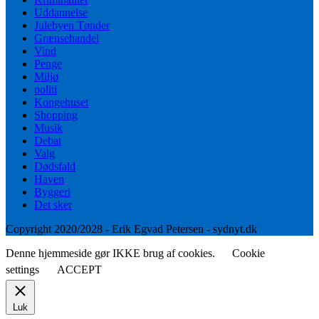
Uddannelse
Julebyen Tønder
Grænsehandel
Vind
Penge
Miljø
politi
Kongehuset
Shopping
Musik
Debat
Valg
Dødsfald
Haven
Byggeri
Det sker
Copyright 2020/2028 - Erik Egvad Petersen - sydnyt.dk
Denne hjemmeside gør IKKE brug af cookies.
Cookie
settings
ACCEPT
Luk