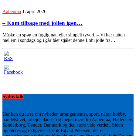
Aabenraa
1. april 2026
– Kom tilbage med jollen igen…
Måske en spøg en fugtig nat, eller simpelt tyveri. – Vi har natten
mellem i søndags og i går fået stjålet denne Lohi jolle fra…
Sydnyt.dk
Her kan du læse om nyheder, arrangementer, sport, natur, hobby,
handelslivet, arbejdspladser og meget mere fra Aabenraa, Haderslev,
Sønderborg, Tønder, Danmark og den store vide verden. Siden
opdateres og redigeres af Erik Egvad Petersen, der er
ansvarshavende redaktør. Kontakt os på ep@sydnyt.dk hvis Du har