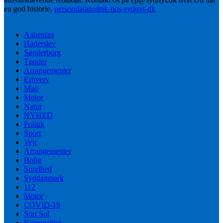
en god historie.
persondatapolitik-hos-sydnyt-dk
Aabenraa
Haderslev
Sønderborg
Tønder
Arrangementer
Erhverv
Mad
Motor
Natur
NYHED
Politik
Sport
Vejr
Arrangementer
Bolig
Sundhed
Syddanmark
112
Motor
COVID-19
Sort Sol
Kriminalitet