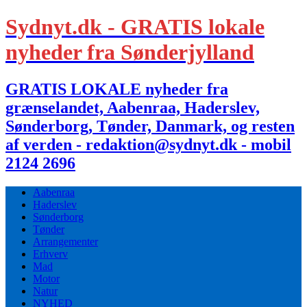
Sydnyt.dk - GRATIS lokale
nyheder fra Sønderjylland
GRATIS LOKALE nyheder fra
grænselandet, Aabenraa, Haderslev,
Sønderborg, Tønder, Danmark, og resten
af verden - redaktion@sydnyt.dk - mobil
2124 2696
Aabenraa
Haderslev
Sønderborg
Tønder
Arrangementer
Erhverv
Mad
Motor
Natur
NYHED