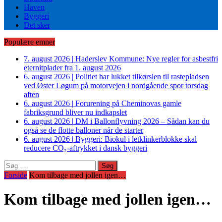
Haven
Byggeri
Det sker
Populære emner
7. august 2026
|
Haderslev Kommune: Nye regler for asbestfri
eternitplader fra 1. august 2026
6. august 2026
|
Politiet har lukket tilkørslen til rastepladsen
ved Øster Løgum på motorvejen i nordgående spor torsdag
aften
6. august 2026
|
Forurening på Cheminovas gamle
fabriksgrund bliver nu indkapslet
6. august 2026
|
DM i Ballonflyvning 2026 – Sådan kan du
også se de flotte balloner når de starter
6. august 2026
|
Byggeri: Biokul i letklinkerblokke skal
reducere CO₂-aftrykket i dansk byggeri
Søg
efter:
Forside
Kom tilbage med jollen igen…
Kom tilbage med jollen igen…