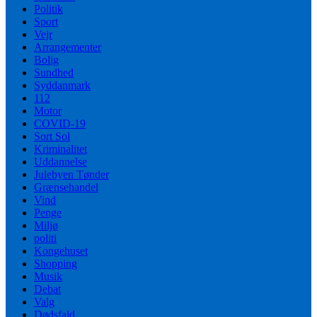
Politik
Sport
Vejr
Arrangementer
Bolig
Sundhed
Syddanmark
112
Motor
COVID-19
Sort Sol
Kriminalitet
Uddannelse
Julebyen Tønder
Grænsehandel
Vind
Penge
Miljø
politi
Kongehuset
Shopping
Musik
Debat
Valg
Dødsfald