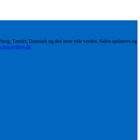
erborg, Tønder, Danmark og den store vide verden. Siden opdateres og
ik-hos-sydnyt-dk