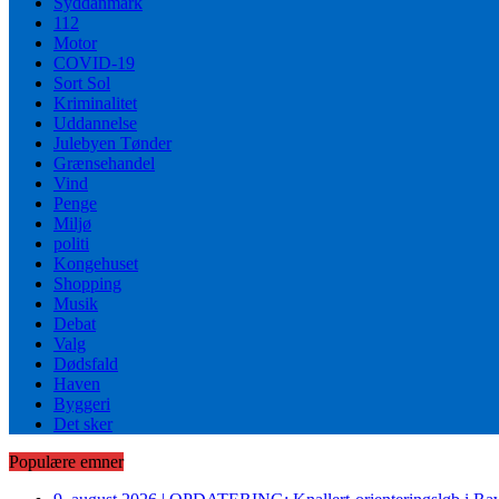
Syddanmark
112
Motor
COVID-19
Sort Sol
Kriminalitet
Uddannelse
Julebyen Tønder
Grænsehandel
Vind
Penge
Miljø
politi
Kongehuset
Shopping
Musik
Debat
Valg
Dødsfald
Haven
Byggeri
Det sker
Populære emner