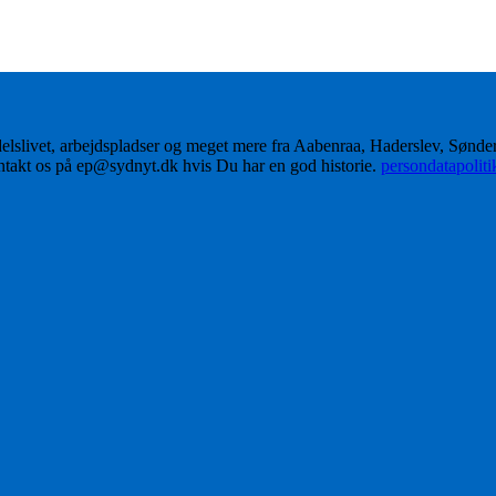
delslivet, arbejdspladser og meget mere fra Aabenraa, Haderslev, Sønd
ontakt os på ep@sydnyt.dk hvis Du har en god historie.
persondatapolit