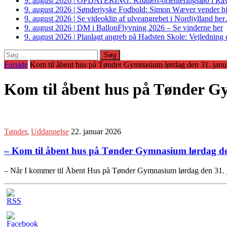
9. august 2026
|
OPDATERING: Knallert-orienteringsløb i Ravs
9. august 2026
|
Sønderjyske Fodbold: Simon Wæver vender hj
9. august 2026
|
Se videoklip af ulveangrebet i Nordjylland he
9. august 2026
|
DM i BallonFlyvning 2026 – Se vinderne her
9. august 2026
|
Planlagt angreb på Hadsten Skole: Vejledning o
Søg
efter:
Forside
Kom til åbent hus på Tønder Gymnasium lørdag den 31. janu
Kom til åbent hus på Tønder G
Tønder
,
Uddannelse
22. januar 2026
– Kom til åbent hus på Tønder Gymnasium lørdag de
– Når I kommer til Åbent Hus på Tønder Gymnasium lørdag den 31. ja