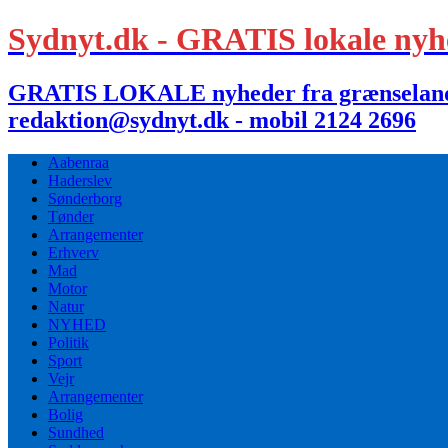
Sydnyt.dk - GRATIS lokale nyh
GRATIS LOKALE nyheder fra grænselandet,
redaktion@sydnyt.dk - mobil 2124 2696
Aabenraa
Haderslev
Sønderborg
Tønder
Arrangementer
Erhverv
Mad
Motor
Natur
NYHED
Politik
Sport
Vejr
Arrangementer
Bolig
Sundhed