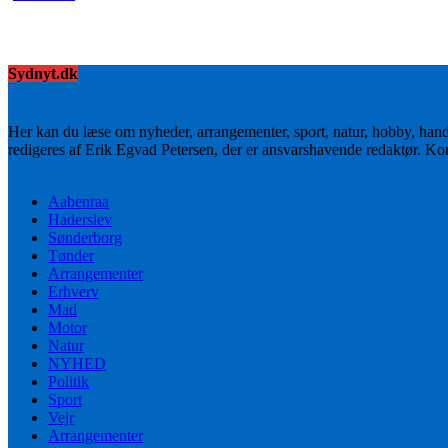
Sydnyt.dk
Her kan du læse om nyheder, arrangementer, sport, natur, hobby, han
redigeres af Erik Egvad Petersen, der er ansvarshavende redaktør. K
Aabenraa
Haderslev
Sønderborg
Tønder
Arrangementer
Erhverv
Mad
Motor
Natur
NYHED
Politik
Sport
Vejr
Arrangementer