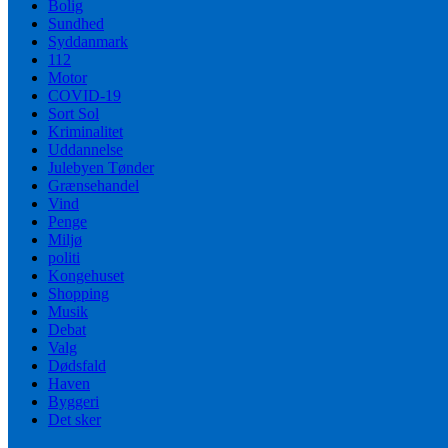
Bolig
Sundhed
Syddanmark
112
Motor
COVID-19
Sort Sol
Kriminalitet
Uddannelse
Julebyen Tønder
Grænsehandel
Vind
Penge
Miljø
politi
Kongehuset
Shopping
Musik
Debat
Valg
Dødsfald
Haven
Byggeri
Det sker