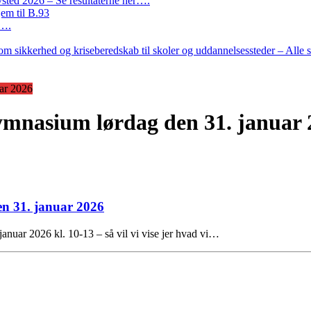
ted 2026 – Se resultaterne her….
em til B.93
r….
m sikkerhed og kriseberedskab til skoler og uddannelsessteder – Alle 
ar 2026
ymnasium lørdag den 31. januar 
n 31. januar 2026
nuar 2026 kl. 10-13 – så vil vi vise jer hvad vi…