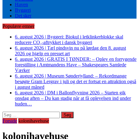
Haven
Byggeri
Det sker
Populære emner
6. august 2026
|
Byggeri: Biokul i letklinkerblokke skal
reducere CO₂-aftrykket i dansk byggeri
6. august 2026
|
Tæl pindsvin nu på lørdag den 8. august
2026 og hjælp en presset art
6. august 2026
|
GRATIS I TØNDER: – Oplev en forrygende
forestilling i Amtmandens Have – Shakespeares Samlede
Værker
6. august 2026
|
Museum Sønderjylland: – Rekordmange
besøgte Gram Lergrav i juli og det er fortsat en attraktion også
i august måned
6. august 2026
|
DM i Ballonflyvning 2026 – Starten gik
onsdag aften – Du kan stadig når at få oplevelsen ind under
huden…
Søg
efter:
Forside
kolonihavehuse
kolonihavehuse