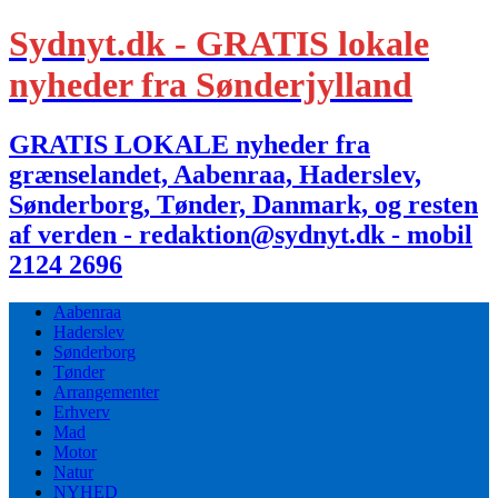
Sydnyt.dk - GRATIS lokale
nyheder fra Sønderjylland
GRATIS LOKALE nyheder fra
grænselandet, Aabenraa, Haderslev,
Sønderborg, Tønder, Danmark, og resten
af verden - redaktion@sydnyt.dk - mobil
2124 2696
Aabenraa
Haderslev
Sønderborg
Tønder
Arrangementer
Erhverv
Mad
Motor
Natur
NYHED