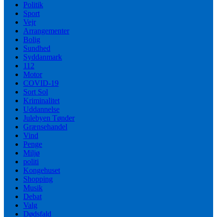
Politik
Sport
Vejr
Arrangementer
Bolig
Sundhed
Syddanmark
112
Motor
COVID-19
Sort Sol
Kriminalitet
Uddannelse
Julebyen Tønder
Grænsehandel
Vind
Penge
Miljø
politi
Kongehuset
Shopping
Musik
Debat
Valg
Dødsfald