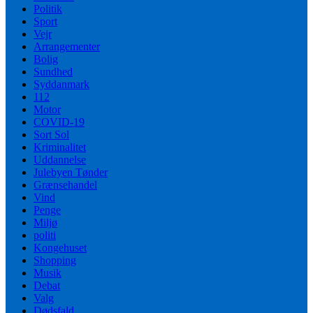
Politik
Sport
Vejr
Arrangementer
Bolig
Sundhed
Syddanmark
112
Motor
COVID-19
Sort Sol
Kriminalitet
Uddannelse
Julebyen Tønder
Grænsehandel
Vind
Penge
Miljø
politi
Kongehuset
Shopping
Musik
Debat
Valg
Dødsfald