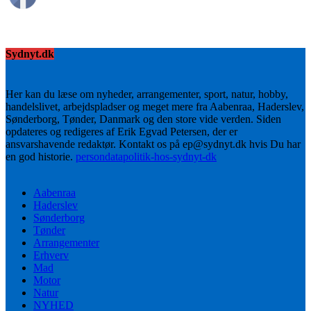
Sydnyt.dk
Her kan du læse om nyheder, arrangementer, sport, natur, hobby,
handelslivet, arbejdspladser og meget mere fra Aabenraa, Haderslev,
Sønderborg, Tønder, Danmark og den store vide verden. Siden
opdateres og redigeres af Erik Egvad Petersen, der er
ansvarshavende redaktør. Kontakt os på ep@sydnyt.dk hvis Du har
en god historie.
persondatapolitik-hos-sydnyt-dk
Aabenraa
Haderslev
Sønderborg
Tønder
Arrangementer
Erhverv
Mad
Motor
Natur
NYHED