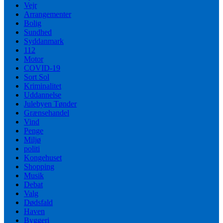
Vejr
Arrangementer
Bolig
Sundhed
Syddanmark
112
Motor
COVID-19
Sort Sol
Kriminalitet
Uddannelse
Julebyen Tønder
Grænsehandel
Vind
Penge
Miljø
politi
Kongehuset
Shopping
Musik
Debat
Valg
Dødsfald
Haven
Byggeri