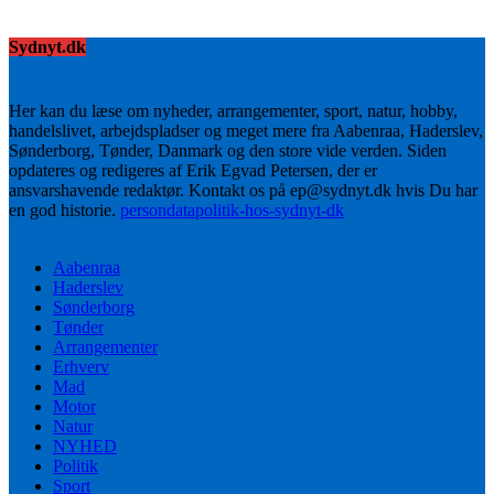
Sydnyt.dk
Her kan du læse om nyheder, arrangementer, sport, natur, hobby,
handelslivet, arbejdspladser og meget mere fra Aabenraa, Haderslev,
Sønderborg, Tønder, Danmark og den store vide verden. Siden
opdateres og redigeres af Erik Egvad Petersen, der er
ansvarshavende redaktør. Kontakt os på ep@sydnyt.dk hvis Du har
en god historie.
persondatapolitik-hos-sydnyt-dk
Aabenraa
Haderslev
Sønderborg
Tønder
Arrangementer
Erhverv
Mad
Motor
Natur
NYHED
Politik
Sport