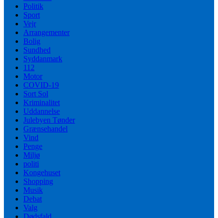
Politik
Sport
Vejr
Arrangementer
Bolig
Sundhed
Syddanmark
112
Motor
COVID-19
Sort Sol
Kriminalitet
Uddannelse
Julebyen Tønder
Grænsehandel
Vind
Penge
Miljø
politi
Kongehuset
Shopping
Musik
Debat
Valg
Dødsfald