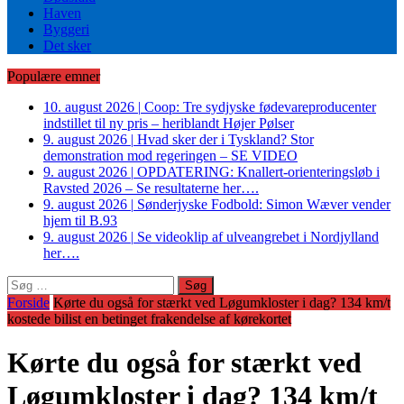
Haven
Byggeri
Det sker
Populære emner
10. august 2026
|
Coop: Tre sydjyske fødevareproducenter
indstillet til ny pris – heriblandt Højer Pølser
9. august 2026
|
Hvad sker der i Tyskland? Stor
demonstration mod regeringen – SE VIDEO
9. august 2026
|
OPDATERING: Knallert-orienteringsløb i
Ravsted 2026 – Se resultaterne her….
9. august 2026
|
Sønderjyske Fodbold: Simon Wæver vender
hjem til B.93
9. august 2026
|
Se videoklip af ulveangrebet i Nordjylland
her….
Søg
efter:
Forside
Kørte du også for stærkt ved Løgumkloster i dag? 134 km/t
kostede bilist en betinget frakendelse af kørekortet
Kørte du også for stærkt ved
Løgumkloster i dag? 134 km/t