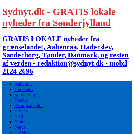
Sydnyt.dk - GRATIS lokale
nyheder fra Sønderjylland
GRATIS LOKALE nyheder fra
grænselandet, Aabenraa, Haderslev,
Sønderborg, Tønder, Danmark, og resten
af verden - redaktion@sydnyt.dk - mobil
2124 2696
Aabenraa
Haderslev
Sønderborg
Tønder
Arrangementer
Erhverv
Mad
Motor
Natur
NYHED