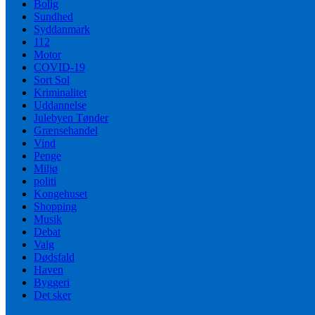
Bolig
Sundhed
Syddanmark
112
Motor
COVID-19
Sort Sol
Kriminalitet
Uddannelse
Julebyen Tønder
Grænsehandel
Vind
Penge
Miljø
politi
Kongehuset
Shopping
Musik
Debat
Valg
Dødsfald
Haven
Byggeri
Det sker