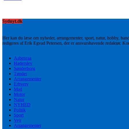
Sydnyt.dk
Her kan du læse om nyheder, arrangementer, sport, natur, hobby, han
redigeres af Erik Egvad Petersen, der er ansvarshavende redaktør. K
Aabenraa
Haderslev
Sønderborg
Tønder
Arrangementer
Erhverv
Mad
Motor
Natur
NYHED
Politik
Sport
Vejr
Arrangementer