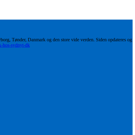
erborg, Tønder, Danmark og den store vide verden. Siden opdateres og
ik-hos-sydnyt-dk