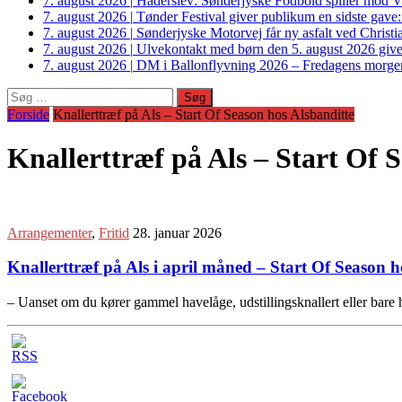
7. august 2026
|
Haderslev: Sønderjyske Fodbold spiller mod V
7. august 2026
|
Tønder Festival giver publikum en sidste gave
7. august 2026
|
Sønderjyske Motorvej får ny asfalt ved Christi
7. august 2026
|
Ulvekontakt med børn den 5. august 2026 giver
7. august 2026
|
DM i Ballonflyvning 2026 – Fredagens morge
Søg
efter:
Forside
Knallerttræf på Als – Start Of Season hos Alsbanditte
Knallerttræf på Als – Start Of 
Arrangementer
,
Fritid
28. januar 2026
Knallerttræf på Als i april måned – Start Of Season h
– Uanset om du kører gammel havelåge, udstillingsknallert eller bare h