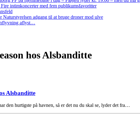
iborg FF på hjemmebane i dag – Fløjten lyder kl. 19.00 – men du må 
: Fire intimkoncerter med fem publikumsfavoritter
ansfeld
 Naturstyrelsen adgang til at bruge droner mod ulve
nflyvning aflyst…
Season hos Alsbanditte
os Alsbanditte
ar den hurtigste på havnen, så er det nu du skal se, lyder det fra…