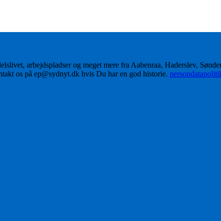
delslivet, arbejdspladser og meget mere fra Aabenraa, Haderslev, Sønd
ontakt os på ep@sydnyt.dk hvis Du har en god historie.
persondatapolit