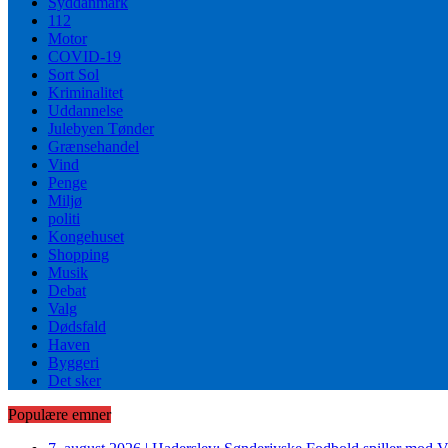
Syddanmark
112
Motor
COVID-19
Sort Sol
Kriminalitet
Uddannelse
Julebyen Tønder
Grænsehandel
Vind
Penge
Miljø
politi
Kongehuset
Shopping
Musik
Debat
Valg
Dødsfald
Haven
Byggeri
Det sker
Populære emner