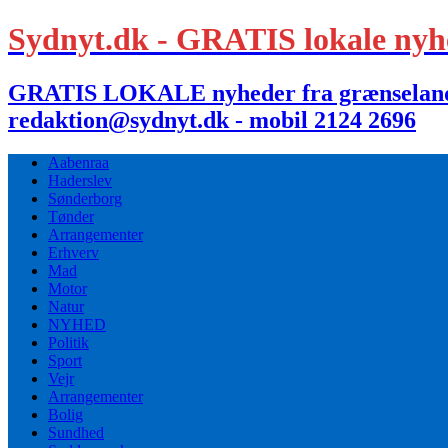
Sydnyt.dk - GRATIS lokale nyh
GRATIS LOKALE nyheder fra grænselandet,
redaktion@sydnyt.dk - mobil 2124 2696
Aabenraa
Haderslev
Sønderborg
Tønder
Arrangementer
Erhverv
Mad
Motor
Natur
NYHED
Politik
Sport
Vejr
Arrangementer
Bolig
Sundhed