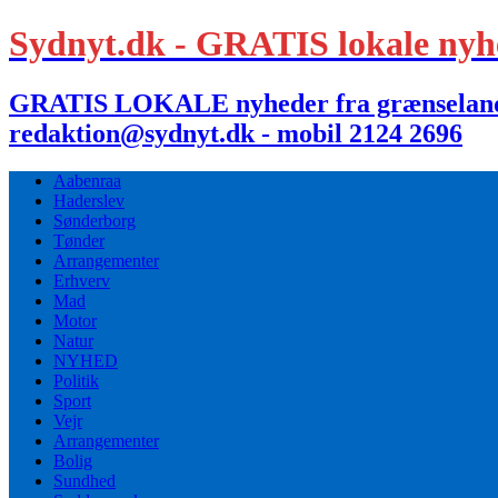
Sydnyt.dk - GRATIS lokale nyh
GRATIS LOKALE nyheder fra grænselandet,
redaktion@sydnyt.dk - mobil 2124 2696
Aabenraa
Haderslev
Sønderborg
Tønder
Arrangementer
Erhverv
Mad
Motor
Natur
NYHED
Politik
Sport
Vejr
Arrangementer
Bolig
Sundhed