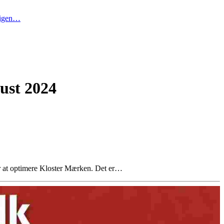
t igen…
gust 2024
or at optimere Kloster Mærken. Det er…