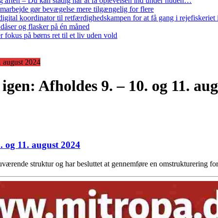
 aften – Du kan stadig når at få oplevelsen ind under huden…
arbejde gør bevægelse mere tilgængelig for flere
gital koordinator til retfærdighedskampen for at få gang i rejefiskerie
 dåser og flasker på én måned
 fokus på børns ret til et liv uden vold
1. august 2024
igen: Afholdes 9. – 10. og 11. au
0. og 11. august 2024
værende struktur og har besluttet at gennemføre en omstrukturering f