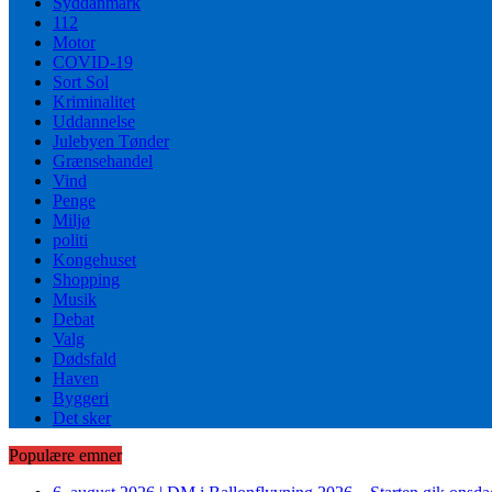
Syddanmark
112
Motor
COVID-19
Sort Sol
Kriminalitet
Uddannelse
Julebyen Tønder
Grænsehandel
Vind
Penge
Miljø
politi
Kongehuset
Shopping
Musik
Debat
Valg
Dødsfald
Haven
Byggeri
Det sker
Populære emner