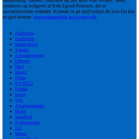
Sønderborg, Tønder, Danmark og den store vide verden. Siden
opdateres og redigeres af Erik Egvad Petersen, der er
ansvarshavende redaktør. Kontakt os på ep@sydnyt.dk hvis Du har
en god historie.
persondatapolitik-hos-sydnyt-dk
Aabenraa
Haderslev
Sønderborg
Tønder
Arrangementer
Erhverv
Mad
Motor
Natur
NYHED
Politik
Sport
Vejr
Arrangementer
Bolig
Sundhed
Syddanmark
112
Motor