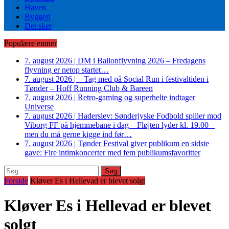
Haven
Byggeri
Det sker
Populære emner
7. august 2026
|
DM i Ballonflyvning 2026 – Fredagens
flyvning er netop startet…
7. august 2026
|
– Tag med på Social Run i festivaltiden i
Tønder – Hoff Running Club & Bareen
7. august 2026
|
Retro-gaming og superhelte indtager
Universe
7. august 2026
|
Haderslev: Sønderjyske Fodbold spiller mod
Viborg FF på hjemmebane i dag – Fløjten lyder kl. 19.00 –
men du må gerne kigge ind før…
7. august 2026
|
Tønder Festival giver publikum en sidste
gave: Fire intimkoncerter med fem publikumsfavoritter
Søg
efter:
Forside
Kløver Es i Hellevad er blevet solgt
Kløver Es i Hellevad er blevet
solgt