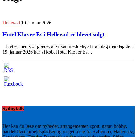
Hellevad
19. januar 2026
Hotel Kløver Es i Hellevad er blevet solgt
– Det er med stor glæde, at vi kan meddele, at fra i dag mandag den
19. januar 2026 har vi købt Hotel Kløver Es…
Sydnyt.dk
Her kan du læse om nyheder, arrangementer, sport, natur, hobby,
handelslivet, arbejdspladser og meget mere fra Aabenraa, Haderslev,