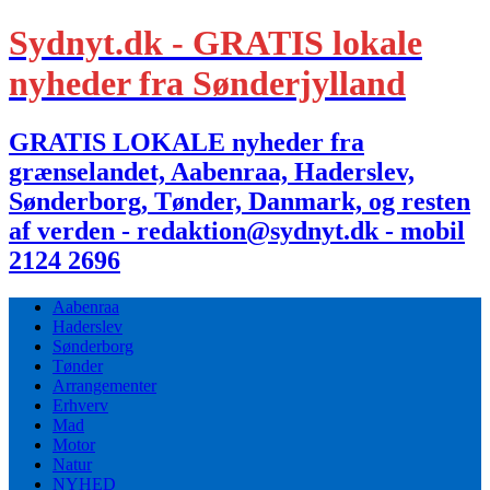
Sydnyt.dk - GRATIS lokale
nyheder fra Sønderjylland
GRATIS LOKALE nyheder fra
grænselandet, Aabenraa, Haderslev,
Sønderborg, Tønder, Danmark, og resten
af verden - redaktion@sydnyt.dk - mobil
2124 2696
Aabenraa
Haderslev
Sønderborg
Tønder
Arrangementer
Erhverv
Mad
Motor
Natur
NYHED