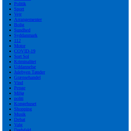
Politik
Sport
Vejr
Arrangementer
Bolig
Sundhed
Syddanmark
112
Motor
COVID-19
Sort Sol
Kriminalitet
Uddannelse
Julebyen Tønder
Grænsehandel
Vind
Penge
Miljø
politi
Kongehuset
Shopping
Musik
Debat
Valg
Dødsfald