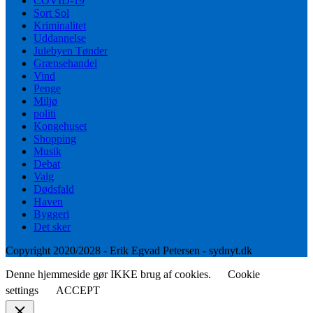
COVID-19
Sort Sol
Kriminalitet
Uddannelse
Julebyen Tønder
Grænsehandel
Vind
Penge
Miljø
politi
Kongehuset
Shopping
Musik
Debat
Valg
Dødsfald
Haven
Byggeri
Det sker
Copyright 2020/2028 - Erik Egvad Petersen - sydnyt.dk
Denne hjemmeside gør IKKE brug af cookies.
Cookie
settings
ACCEPT