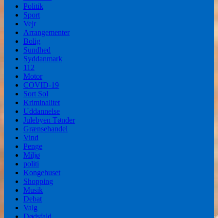
Politik
Sport
Vejr
Arrangementer
Bolig
Sundhed
Syddanmark
112
Motor
COVID-19
Sort Sol
Kriminalitet
Uddannelse
Julebyen Tønder
Grænsehandel
Vind
Penge
Miljø
politi
Kongehuset
Shopping
Musik
Debat
Valg
Dødsfald