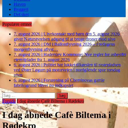
Haven
Byggeri
Det sker
Populære emner
7. august 2026
|
Ulvekontakt med børn den 5. august 2026
giver Naturstyrelsen adgang til at bruge droner mod ulve
7. august 2026
|
DM i Ballonflyvning 2026 – Fredagens
morgenflyvning aflyst…
7. august 2026
|
Haderslev Kommune: Nye regler for asbestfri
eternitplader fra 1. august 2026
6. august 2026
|
Politiet har lukket tilkørslen til rastepladsen
ved Øster Løgum på motorvejen i nordgående spor torsdag
aften
6. august 2026
|
Forurening på Cheminovas gamle
fabriksgrund bliver nu indkapslet
Søg
efter:
Forside
I dag åbnede Cafè Biltema i Rødekro
I dag åbnede Cafè Biltema i
Rødekro