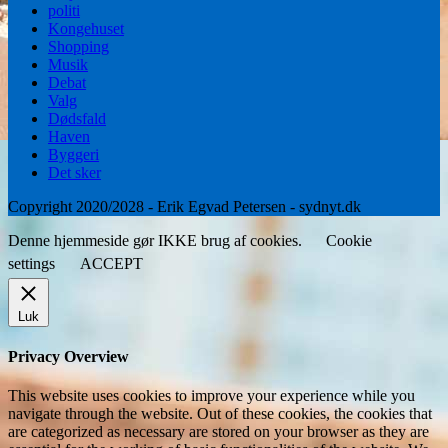
politi
Kongehuset
Shopping
Musik
Debat
Valg
Dødsfald
Haven
Byggeri
Det sker
Copyright 2020/2028 - Erik Egvad Petersen - sydnyt.dk
Denne hjemmeside gør IKKE brug af cookies.
Cookie
settings
ACCEPT
Luk
Privacy Overview
This website uses cookies to improve your experience while you
navigate through the website. Out of these cookies, the cookies that
are categorized as necessary are stored on your browser as they are