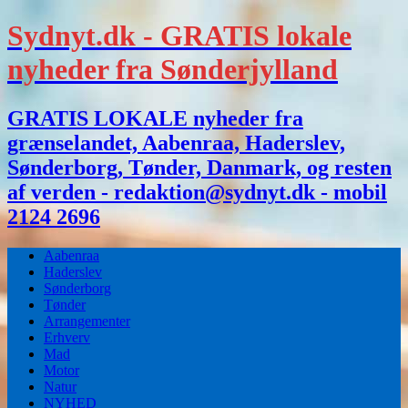
Sydnyt.dk - GRATIS lokale
nyheder fra Sønderjylland
GRATIS LOKALE nyheder fra
grænselandet, Aabenraa, Haderslev,
Sønderborg, Tønder, Danmark, og resten
af verden - redaktion@sydnyt.dk - mobil
2124 2696
Aabenraa
Haderslev
Sønderborg
Tønder
Arrangementer
Erhverv
Mad
Motor
Natur
NYHED