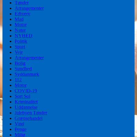
Tønder
Arrangementer
Erhverv
Mad
Motor
Natur
NYHED
Politik
Sport
Vejr
Arrangementer
Bolig
Sundhed
Syddanmark
112
Motor
COVID-19
Sort Sol
Kriminalitet
Uddannelse
Julebyen Tønder
Grænsehandel
Vind
Penge
Miljø