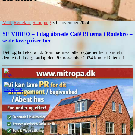
Mad
,
Rødekro
,
Shopping
30. november 2024
SE VIDEO – I dag åbnede Cafè Biltema i Rødekro –
se de lave priser her
Det tog lidt ekstra tid. Som nærmest alle byggerier her i landet i
denne tid. I dag, lørdag den 30. november 2024 kunne Biltema i…