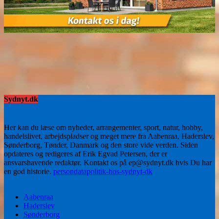
Sydnyt.dk
Her kan du læse om nyheder, arrangementer, sport, natur, hobby,
handelslivet, arbejdspladser og meget mere fra Aabenraa, Haderslev,
Sønderborg, Tønder, Danmark og den store vide verden. Siden
opdateres og redigeres af Erik Egvad Petersen, der er
ansvarshavende redaktør. Kontakt os på ep@sydnyt.dk hvis Du har
en god historie.
persondatapolitik-hos-sydnyt-dk
Aabenraa
Haderslev
Sønderborg