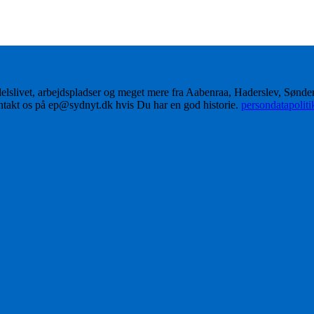
delslivet, arbejdspladser og meget mere fra Aabenraa, Haderslev, Sønd
ontakt os på ep@sydnyt.dk hvis Du har en god historie.
persondatapolit