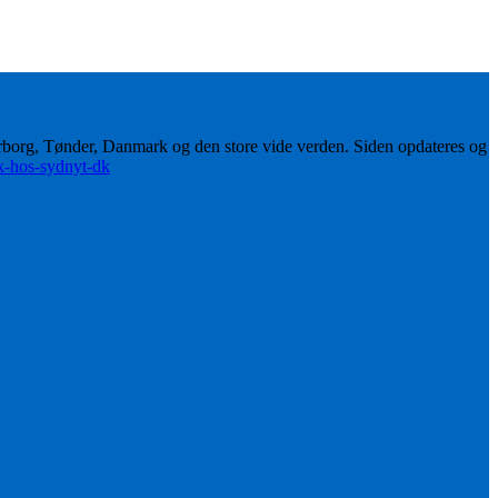
erborg, Tønder, Danmark og den store vide verden. Siden opdateres og
ik-hos-sydnyt-dk