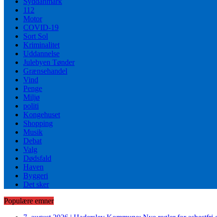
Syddanmark
112
Motor
COVID-19
Sort Sol
Kriminalitet
Uddannelse
Julebyen Tønder
Grænsehandel
Vind
Penge
Miljø
politi
Kongehuset
Shopping
Musik
Debat
Valg
Dødsfald
Haven
Byggeri
Det sker
Populære emner