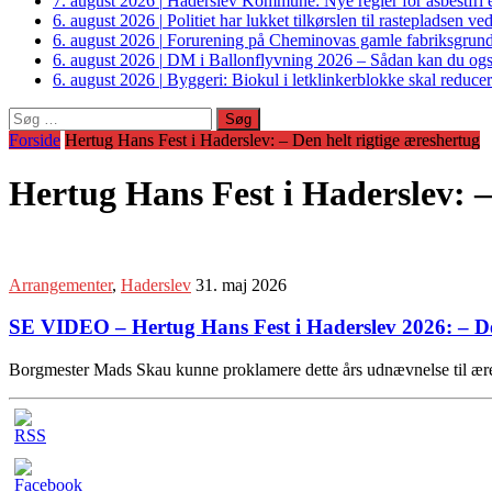
7. august 2026
|
Haderslev Kommune: Nye regler for asbestfri et
6. august 2026
|
Politiet har lukket tilkørslen til rastepladsen
6. august 2026
|
Forurening på Cheminovas gamle fabriksgrund 
6. august 2026
|
DM i Ballonflyvning 2026 – Sådan kan du også s
6. august 2026
|
Byggeri: Biokul i letklinkerblokke skal reduce
Søg
efter:
Forside
Hertug Hans Fest i Haderslev: – Den helt rigtige æreshertug
Hertug Hans Fest i Haderslev: –
Arrangementer
,
Haderslev
31. maj 2026
SE VIDEO – Hertug Hans Fest i Haderslev 2026: – Den
Borgmester Mads Skau kunne proklamere dette års udnævnelse til ær