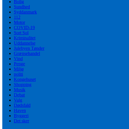
Bolig
Sundhed
Syddanmark
112
Motor
COVID-19
Sort Sol
Kriminalitet
Uddannelse
Julebyen Tønder
Grænsehandel
Vind
Penge
Miljø
politi
Kongehuset
Shopping
Musik
Debat
Valg
Dødsfald
Haven
Byggeri
Det sker