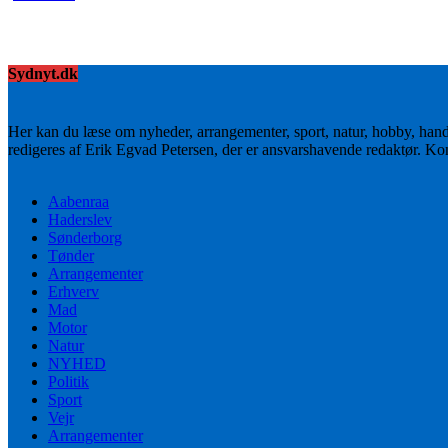
Sydnyt.dk
Her kan du læse om nyheder, arrangementer, sport, natur, hobby, han
redigeres af Erik Egvad Petersen, der er ansvarshavende redaktør. K
Aabenraa
Haderslev
Sønderborg
Tønder
Arrangementer
Erhverv
Mad
Motor
Natur
NYHED
Politik
Sport
Vejr
Arrangementer