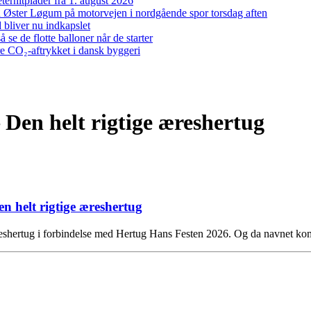
ernitplader fra 1. august 2026
 ved Øster Løgum på motorvejen i nordgående spor torsdag aften
bliver nu indkapslet
e de flotte balloner når de starter
re CO₂-aftrykket i dansk byggeri
 Den helt rigtige æreshertug
 helt rigtige æreshertug
eshertug i forbindelse med Hertug Hans Festen 2026. Og da navnet kom