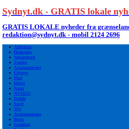
Sydnyt.dk - GRATIS lokale nyh
GRATIS LOKALE nyheder fra grænselandet,
redaktion@sydnyt.dk - mobil 2124 2696
Aabenraa
Haderslev
Sønderborg
Tønder
Arrangementer
Erhverv
Mad
Motor
Natur
NYHED
Politik
Sport
Vejr
Arrangementer
Bolig
Sundhed