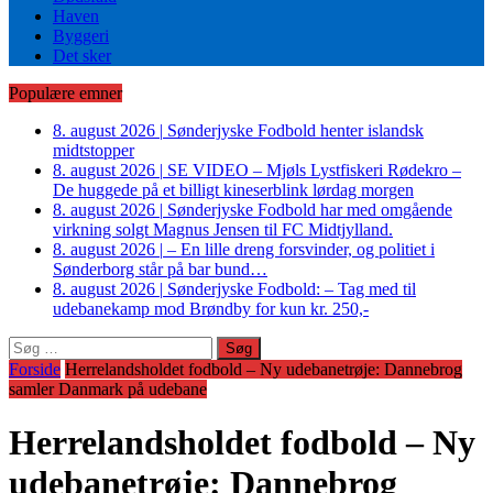
Haven
Byggeri
Det sker
Populære emner
8. august 2026
|
Sønderjyske Fodbold henter islandsk
midtstopper
8. august 2026
|
SE VIDEO – Mjøls Lystfiskeri Rødekro –
De huggede på et billigt kineserblink lørdag morgen
8. august 2026
|
Sønderjyske Fodbold har med omgående
virkning solgt Magnus Jensen til FC Midtjylland.
8. august 2026
|
– En lille dreng forsvinder, og politiet i
Sønderborg står på bar bund…
8. august 2026
|
Sønderjyske Fodbold: – Tag med til
udebanekamp mod Brøndby for kun kr. 250,-
Søg
efter:
Forside
Herrelandsholdet fodbold – Ny udebanetrøje: Dannebrog
samler Danmark på udebane
Herrelandsholdet fodbold – Ny
udebanetrøje: Dannebrog