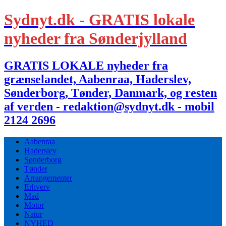
Sydnyt.dk - GRATIS lokale
nyheder fra Sønderjylland
GRATIS LOKALE nyheder fra
grænselandet, Aabenraa, Haderslev,
Sønderborg, Tønder, Danmark, og resten
af verden - redaktion@sydnyt.dk - mobil
2124 2696
Aabenraa
Haderslev
Sønderborg
Tønder
Arrangementer
Erhverv
Mad
Motor
Natur
NYHED