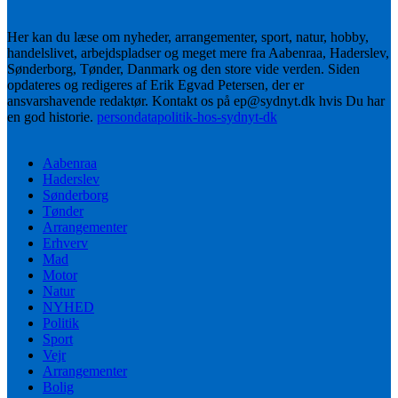
Her kan du læse om nyheder, arrangementer, sport, natur, hobby,
handelslivet, arbejdspladser og meget mere fra Aabenraa, Haderslev,
Sønderborg, Tønder, Danmark og den store vide verden. Siden
opdateres og redigeres af Erik Egvad Petersen, der er
ansvarshavende redaktør. Kontakt os på ep@sydnyt.dk hvis Du har
en god historie.
persondatapolitik-hos-sydnyt-dk
Aabenraa
Haderslev
Sønderborg
Tønder
Arrangementer
Erhverv
Mad
Motor
Natur
NYHED
Politik
Sport
Vejr
Arrangementer
Bolig