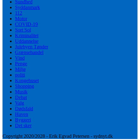
Sundhed
Syddanmark
112
Motor
COVID-19
Sort Sol
Kriminalitet
Uddannelse
Julebyen Tønder
Grænsehandel
Vind
Penge
Miljø
politi
Kongehuset
Shopping
Musik
Debat
Valg
Dødsfald
Haven
Byggeri
Det sker
Copyright 2020/2028 - Erik Egvad Petersen - sydnyt.dk