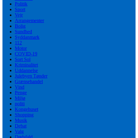
Politik
Sport
Vejr
Arrangementer
Bolig
Sundhed
Syddanmark
112
Motor
COVID-19
Sort Sol
Kriminalitet
Uddannelse
Julebyen Tønder
Grænsehandel
Vind
Penge
Miljø
politi
Kongehuset
Shopping
Musik
Debat
Valg
Dødsfald