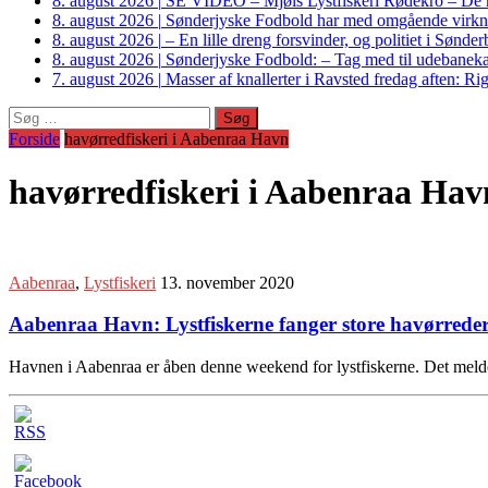
8. august 2026
|
SE VIDEO – Mjøls Lystfiskeri Rødekro – De hu
8. august 2026
|
Sønderjyske Fodbold har med omgående virkni
8. august 2026
|
– En lille dreng forsvinder, og politiet i Sønd
8. august 2026
|
Sønderjyske Fodbold: – Tag med til udebanek
7. august 2026
|
Masser af knallerter i Ravsted fredag aften: 
Søg
efter:
Forside
havørredfiskeri i Aabenraa Havn
havørredfiskeri i Aabenraa Hav
Aabenraa
,
Lystfiskeri
13. november 2020
Aabenraa Havn: Lystfiskerne fanger store havørrede
Havnen i Aabenraa er åben denne weekend for lystfiskerne. Det melder