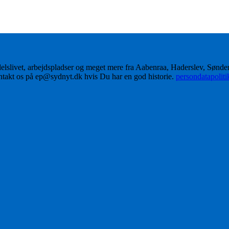
delslivet, arbejdspladser og meget mere fra Aabenraa, Haderslev, Sønd
ontakt os på ep@sydnyt.dk hvis Du har en god historie.
persondatapolit