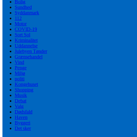
Bolig
Sundhed
Syddanmark
112
Motor
COVID-19
Sort Sol
Kriminalitet
Uddannelse
Julebyen Tønder
Grænsehandel
Vind
Penge
Miljø
politi
Kongehuset
Shopping
Musik
Debat
Valg
Dødsfald
Haven
Byggeri
Det sker