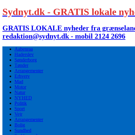
Sydnyt.dk - GRATIS lokale nyh
GRATIS LOKALE nyheder fra grænselandet,
redaktion@sydnyt.dk - mobil 2124 2696
Aabenraa
Haderslev
Sønderborg
Tønder
Arrangementer
Erhverv
Mad
Motor
Natur
NYHED
Politik
Sport
Vejr
Arrangementer
Bolig
Sundhed