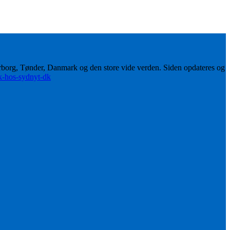
erborg, Tønder, Danmark og den store vide verden. Siden opdateres og
ik-hos-sydnyt-dk