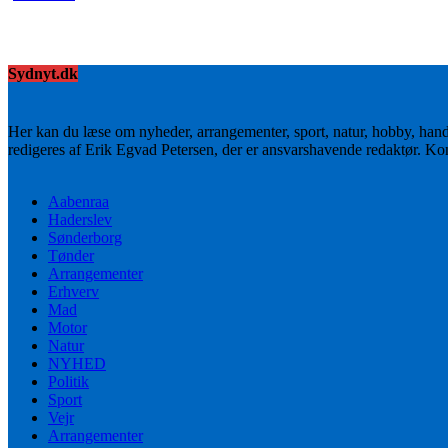
Sydnyt.dk
Her kan du læse om nyheder, arrangementer, sport, natur, hobby, han
redigeres af Erik Egvad Petersen, der er ansvarshavende redaktør. K
Aabenraa
Haderslev
Sønderborg
Tønder
Arrangementer
Erhverv
Mad
Motor
Natur
NYHED
Politik
Sport
Vejr
Arrangementer