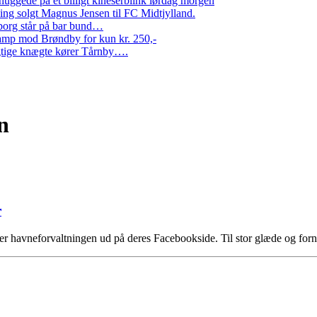
ggede på et billigt kineserblink lørdag morgen
ng solgt Magnus Jensen til FC Midtjylland.
erborg står på bar bund…
amp mod Brøndby for kun kr. 250,-
Rigtige knægte kører Tårnby….
n
r
 havneforvaltningen ud på deres Facebookside. Til stor glæde og fornø