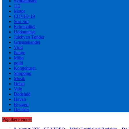
Syddanmark
112
Motor
COVID-19
Sort Sol
Kriminalitet
Uddannelse
Julebyen Tønder
Grænsehandel
Vind
Penge
Miljø
politi
Kongehuset
Shopping
Musik
Debat
Valg
Dødsfald
Haven
Byggeri
Det sker
Populære emner