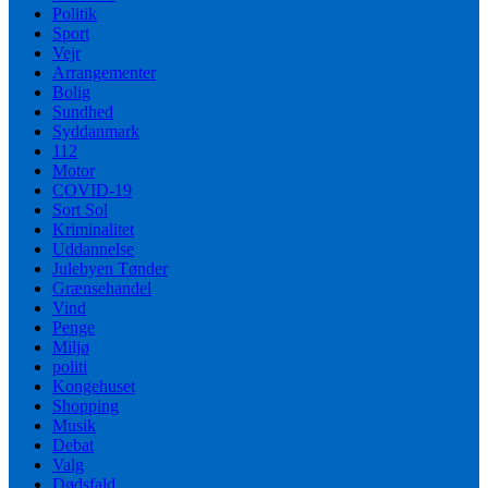
Politik
Sport
Vejr
Arrangementer
Bolig
Sundhed
Syddanmark
112
Motor
COVID-19
Sort Sol
Kriminalitet
Uddannelse
Julebyen Tønder
Grænsehandel
Vind
Penge
Miljø
politi
Kongehuset
Shopping
Musik
Debat
Valg
Dødsfald