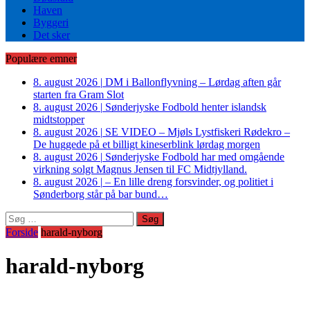
Haven
Byggeri
Det sker
Populære emner
8. august 2026
|
DM i Ballonflyvning – Lørdag aften går
starten fra Gram Slot
8. august 2026
|
Sønderjyske Fodbold henter islandsk
midtstopper
8. august 2026
|
SE VIDEO – Mjøls Lystfiskeri Rødekro –
De huggede på et billigt kineserblink lørdag morgen
8. august 2026
|
Sønderjyske Fodbold har med omgående
virkning solgt Magnus Jensen til FC Midtjylland.
8. august 2026
|
– En lille dreng forsvinder, og politiet i
Sønderborg står på bar bund…
Søg
efter:
Forside
harald-nyborg
harald-nyborg