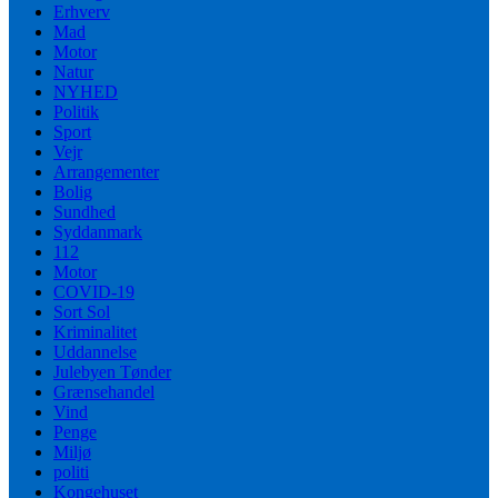
Erhverv
Mad
Motor
Natur
NYHED
Politik
Sport
Vejr
Arrangementer
Bolig
Sundhed
Syddanmark
112
Motor
COVID-19
Sort Sol
Kriminalitet
Uddannelse
Julebyen Tønder
Grænsehandel
Vind
Penge
Miljø
politi
Kongehuset