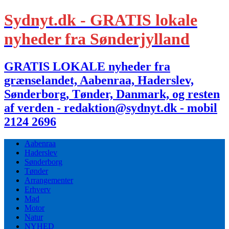
Sydnyt.dk - GRATIS lokale
nyheder fra Sønderjylland
GRATIS LOKALE nyheder fra
grænselandet, Aabenraa, Haderslev,
Sønderborg, Tønder, Danmark, og resten
af verden - redaktion@sydnyt.dk - mobil
2124 2696
Aabenraa
Haderslev
Sønderborg
Tønder
Arrangementer
Erhverv
Mad
Motor
Natur
NYHED