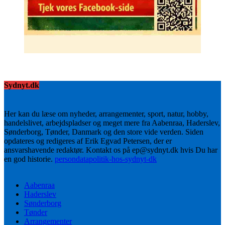
Sydnyt.dk
Her kan du læse om nyheder, arrangementer, sport, natur, hobby,
handelslivet, arbejdspladser og meget mere fra Aabenraa, Haderslev,
Sønderborg, Tønder, Danmark og den store vide verden. Siden
opdateres og redigeres af Erik Egvad Petersen, der er
ansvarshavende redaktør. Kontakt os på ep@sydnyt.dk hvis Du har
en god historie.
persondatapolitik-hos-sydnyt-dk
Aabenraa
Haderslev
Sønderborg
Tønder
Arrangementer