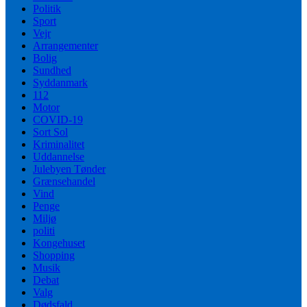
Politik
Sport
Vejr
Arrangementer
Bolig
Sundhed
Syddanmark
112
Motor
COVID-19
Sort Sol
Kriminalitet
Uddannelse
Julebyen Tønder
Grænsehandel
Vind
Penge
Miljø
politi
Kongehuset
Shopping
Musik
Debat
Valg
Dødsfald