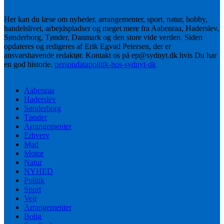
Her kan du læse om nyheder, arrangementer, sport, natur, hobby,
handelslivet, arbejdspladser og meget mere fra Aabenraa, Haderslev,
Sønderborg, Tønder, Danmark og den store vide verden. Siden
opdateres og redigeres af Erik Egvad Petersen, der er
ansvarshavende redaktør. Kontakt os på ep@sydnyt.dk hvis Du har
en god historie.
persondatapolitik-hos-sydnyt-dk
Aabenraa
Haderslev
Sønderborg
Tønder
Arrangementer
Erhverv
Mad
Motor
Natur
NYHED
Politik
Sport
Vejr
Arrangementer
Bolig