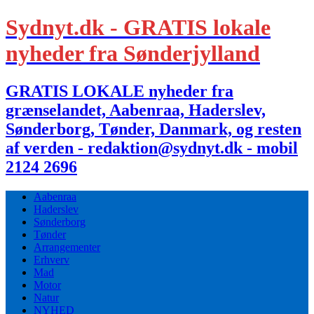
Sydnyt.dk - GRATIS lokale
nyheder fra Sønderjylland
GRATIS LOKALE nyheder fra
grænselandet, Aabenraa, Haderslev,
Sønderborg, Tønder, Danmark, og resten
af verden - redaktion@sydnyt.dk - mobil
2124 2696
Aabenraa
Haderslev
Sønderborg
Tønder
Arrangementer
Erhverv
Mad
Motor
Natur
NYHED