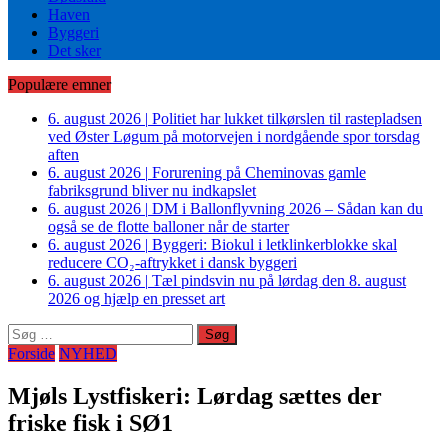
Haven
Byggeri
Det sker
Populære emner
6. august 2026
|
Politiet har lukket tilkørslen til rastepladsen
ved Øster Løgum på motorvejen i nordgående spor torsdag
aften
6. august 2026
|
Forurening på Cheminovas gamle
fabriksgrund bliver nu indkapslet
6. august 2026
|
DM i Ballonflyvning 2026 – Sådan kan du
også se de flotte balloner når de starter
6. august 2026
|
Byggeri: Biokul i letklinkerblokke skal
reducere CO₂-aftrykket i dansk byggeri
6. august 2026
|
Tæl pindsvin nu på lørdag den 8. august
2026 og hjælp en presset art
Søg
efter:
Forside
NYHED
Mjøls Lystfiskeri: Lørdag sættes der
friske fisk i SØ1