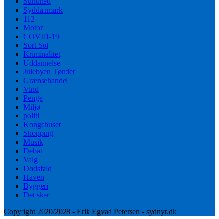
Sundhed
Syddanmark
112
Motor
COVID-19
Sort Sol
Kriminalitet
Uddannelse
Julebyen Tønder
Grænsehandel
Vind
Penge
Miljø
politi
Kongehuset
Shopping
Musik
Debat
Valg
Dødsfald
Haven
Byggeri
Det sker
Copyright 2020/2028 - Erik Egvad Petersen - sydnyt.dk