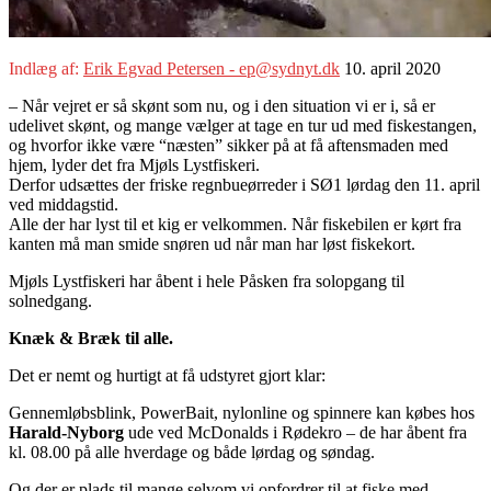
Indlæg af:
Erik Egvad Petersen - ep@sydnyt.dk
10. april 2020
– Når vejret er så skønt som nu, og i den situation vi er i, så er
udelivet skønt, og mange vælger at tage en tur ud med fiskestangen,
og hvorfor ikke være “næsten” sikker på at få aftensmaden med
hjem, lyder det fra Mjøls Lystfiskeri.
Derfor udsættes der friske regnbueørreder i SØ1 lørdag den 11. april
ved middagstid.
Alle der har lyst til et kig er velkommen. Når fiskebilen er kørt fra
kanten må man smide snøren ud når man har løst fiskekort.
Mjøls Lystfiskeri har åbent i hele Påsken fra solopgang til
solnedgang.
Knæk & Bræk til alle.
Det er nemt og hurtigt at få udstyret gjort klar:
Gennemløbsblink, PowerBait, nylonline og spinnere kan købes hos
Harald-Nyborg
ude ved McDonalds i Rødekro – de har åbent fra
kl. 08.00 på alle hverdage og både lørdag og søndag.
Og der er plads til mange selvom vi opfordrer til at fiske med