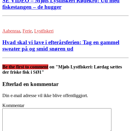
SE VIDEO – Mjøls Lystfiskeri Rødekro: Ud med
fiskestangen – de hugger
Aabenraa
,
Ferie
,
Lystfiskeri
Hvad skal vi lave i efterårsferien: Tag en gammel
sweater på og smid snøren ud
Be the first to comment
on "Mjøls Lystfiskeri: Lørdag sættes
der friske fisk i SØ1"
Efterlad en kommentar
Din e-mail adresse vil ikke blive offentliggjort.
Kommentar