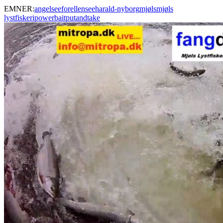
EMNER:
angelsee
forellensee
harald-nyborg
mjøls
mjøls
lystfiskeri
powerbait
putandtake