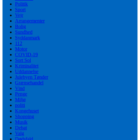
Politik
Sport
Vejr
Arrangementer
Bolig
Sundhed
Syddanmark
112
Motor
COVID-19
Sort Sol
Kriminalitet
Uddannelse
Julebyen Tønder
Grænsehandel
Vind
Penge
Miljø
politi
Kongehuset
Shopping
Musik
Debat
Valg
Dødsfald