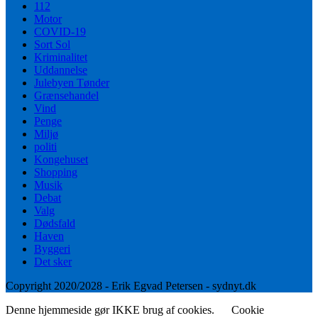
112
Motor
COVID-19
Sort Sol
Kriminalitet
Uddannelse
Julebyen Tønder
Grænsehandel
Vind
Penge
Miljø
politi
Kongehuset
Shopping
Musik
Debat
Valg
Dødsfald
Haven
Byggeri
Det sker
Copyright 2020/2028 - Erik Egvad Petersen - sydnyt.dk
Denne hjemmeside gør IKKE brug af cookies.
Cookie