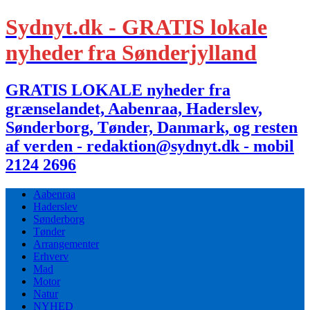
Sydnyt.dk - GRATIS lokale
nyheder fra Sønderjylland
GRATIS LOKALE nyheder fra
grænselandet, Aabenraa, Haderslev,
Sønderborg, Tønder, Danmark, og resten
af verden - redaktion@sydnyt.dk - mobil
2124 2696
Aabenraa
Haderslev
Sønderborg
Tønder
Arrangementer
Erhverv
Mad
Motor
Natur
NYHED