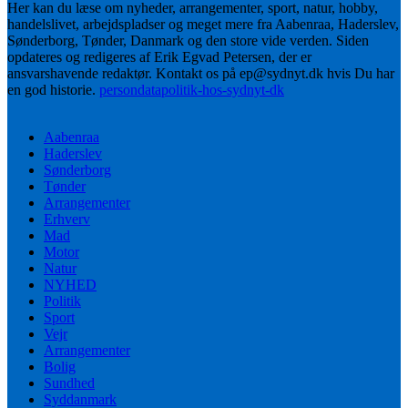
Her kan du læse om nyheder, arrangementer, sport, natur, hobby,
handelslivet, arbejdspladser og meget mere fra Aabenraa, Haderslev,
Sønderborg, Tønder, Danmark og den store vide verden. Siden
opdateres og redigeres af Erik Egvad Petersen, der er
ansvarshavende redaktør. Kontakt os på ep@sydnyt.dk hvis Du har
en god historie.
persondatapolitik-hos-sydnyt-dk
Aabenraa
Haderslev
Sønderborg
Tønder
Arrangementer
Erhverv
Mad
Motor
Natur
NYHED
Politik
Sport
Vejr
Arrangementer
Bolig
Sundhed
Syddanmark