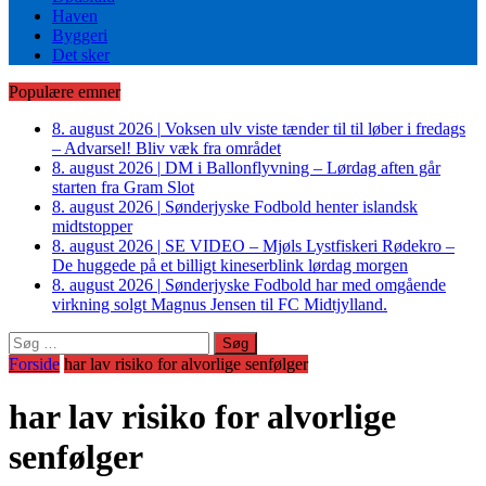
Haven
Byggeri
Det sker
Populære emner
8. august 2026
|
Voksen ulv viste tænder til til løber i fredags
– Advarsel! Bliv væk fra området
8. august 2026
|
DM i Ballonflyvning – Lørdag aften går
starten fra Gram Slot
8. august 2026
|
Sønderjyske Fodbold henter islandsk
midtstopper
8. august 2026
|
SE VIDEO – Mjøls Lystfiskeri Rødekro –
De huggede på et billigt kineserblink lørdag morgen
8. august 2026
|
Sønderjyske Fodbold har med omgående
virkning solgt Magnus Jensen til FC Midtjylland.
Søg
efter:
Forside
har lav risiko for alvorlige senfølger
har lav risiko for alvorlige
senfølger