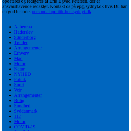
opdateres og redigeres af Erik Egvad Petersen, der er
ansvarshavende redaktør. Kontakt os på ep@sydnyt.dk hvis Du har
en god historie.
persondatapolitik-hos-sydnyt-dk
Aabenraa
Haderslev
Sønderborg
Tønder
Arrangementer
Erhverv
Mad
Motor
Natur
NYHED
Politik
Sport
Vejr
Arrangementer
Bolig
Sundhed
Syddanmark
112
Motor
COVID-19