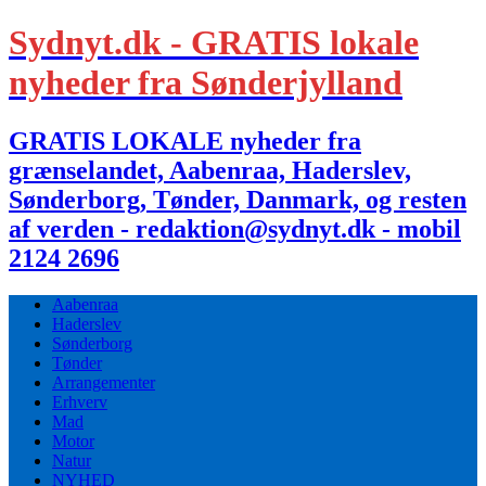
Sydnyt.dk - GRATIS lokale
nyheder fra Sønderjylland
GRATIS LOKALE nyheder fra
grænselandet, Aabenraa, Haderslev,
Sønderborg, Tønder, Danmark, og resten
af verden - redaktion@sydnyt.dk - mobil
2124 2696
Aabenraa
Haderslev
Sønderborg
Tønder
Arrangementer
Erhverv
Mad
Motor
Natur
NYHED