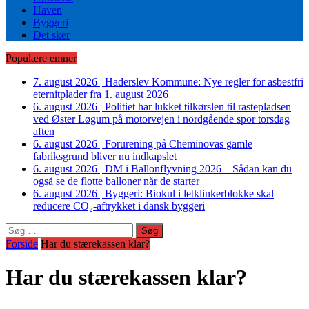
Haven
Byggeri
Det sker
Populære emner
7. august 2026
|
Haderslev Kommune: Nye regler for asbestfri
eternitplader fra 1. august 2026
6. august 2026
|
Politiet har lukket tilkørslen til rastepladsen
ved Øster Løgum på motorvejen i nordgående spor torsdag
aften
6. august 2026
|
Forurening på Cheminovas gamle
fabriksgrund bliver nu indkapslet
6. august 2026
|
DM i Ballonflyvning 2026 – Sådan kan du
også se de flotte balloner når de starter
6. august 2026
|
Byggeri: Biokul i letklinkerblokke skal
reducere CO₂-aftrykket i dansk byggeri
Søg
efter:
Forside
Har du stærekassen klar?
Har du stærekassen klar?