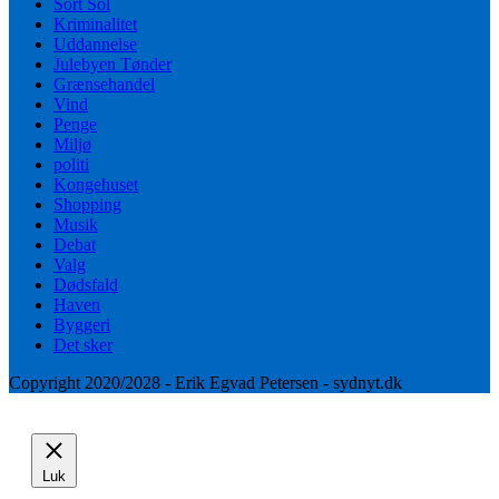
Sort Sol
Kriminalitet
Uddannelse
Julebyen Tønder
Grænsehandel
Vind
Penge
Miljø
politi
Kongehuset
Shopping
Musik
Debat
Valg
Dødsfald
Haven
Byggeri
Det sker
Copyright 2020/2028 - Erik Egvad Petersen - sydnyt.dk
Luk