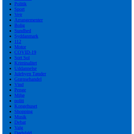
Politik
Sport
Vejr
Arrangementer
Bolig
Sundhed
Syddanmark
112
Motor
COVID-19
Sort Sol
Kriminalitet
Uddannelse
Julebyen Tønder
Grænsehandel
Vind
Penge
Miljø
politi
Kongehuset
Shopping
Musik
Debat
Valg
Dødsfald