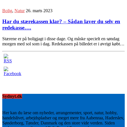
Bolig
,
Natur
26. marts 2023
Har du stærekassen klar? – Sådan laver du selv en
redekasse….
Stærene er på boligjagt i disse dage. Og måske specielt en søndag
morgen med sol som i dag. Redekassen på billedet er i øvrigt købt…
Sydnyt.dk
Her kan du læse om nyheder, arrangementer, sport, natur, hobby,
handelslivet, arbejdspladser og meget mere fra Aabenraa, Haderslev,
Sønderborg, Tønder, Danmark og den store vide verden. Siden