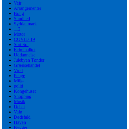
Vejr
Arrangementer
Bolig
Sundhed
Syddanmark
112
Motor
COVID-19
Sort Sol
Kriminalitet
Uddannelse
Julebyen Tønder
Grænsehandel
Vind
Penge
Miljø
politi
Kongehuset
Shopping
Musik
Debat
Valg
Dødsfald
Haven
Byggeri