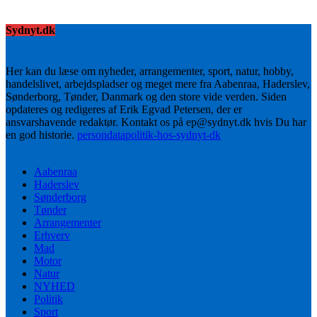
Sydnyt.dk
Her kan du læse om nyheder, arrangementer, sport, natur, hobby,
handelslivet, arbejdspladser og meget mere fra Aabenraa, Haderslev,
Sønderborg, Tønder, Danmark og den store vide verden. Siden
opdateres og redigeres af Erik Egvad Petersen, der er
ansvarshavende redaktør. Kontakt os på ep@sydnyt.dk hvis Du har
en god historie.
persondatapolitik-hos-sydnyt-dk
Aabenraa
Haderslev
Sønderborg
Tønder
Arrangementer
Erhverv
Mad
Motor
Natur
NYHED
Politik
Sport