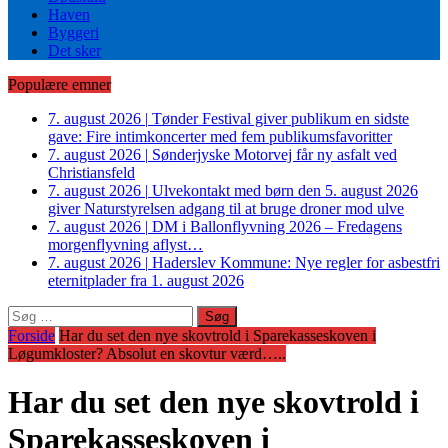
Haven
Byggeri
Det sker
Populære emner
7. august 2026
|
Tønder Festival giver publikum en sidste
gave: Fire intimkoncerter med fem publikumsfavoritter
7. august 2026
|
Sønderjyske Motorvej får ny asfalt ved
Christiansfeld
7. august 2026
|
Ulvekontakt med børn den 5. august 2026
giver Naturstyrelsen adgang til at bruge droner mod ulve
7. august 2026
|
DM i Ballonflyvning 2026 – Fredagens
morgenflyvning aflyst…
7. august 2026
|
Haderslev Kommune: Nye regler for asbestfri
eternitplader fra 1. august 2026
Søg
efter:
Forside
Har du set den nye skovtrold i Sparekasseskoven i
Løgumkloster? Absolut en skovtur værd…..
Har du set den nye skovtrold i
Sparekasseskoven i