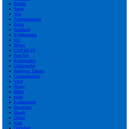
Politik
Sport
Vejr
Arrangementer
Bolig
Sundhed
Syddanmark
112
Motor
COVID-19
Sort Sol
Kriminalitet
Uddannelse
Julebyen Tønder
Grænsehandel
Vind
Penge
Miljø
politi
Kongehuset
Shopping
Musik
Debat
Valg
Dødsfald