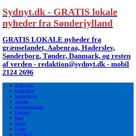
Sydnyt.dk - GRATIS lokale
nyheder fra Sønderjylland
GRATIS LOKALE nyheder fra
grænselandet, Aabenraa, Haderslev,
Sønderborg, Tønder, Danmark, og resten
af verden - redaktion@sydnyt.dk - mobil
2124 2696
Aabenraa
Haderslev
Sønderborg
Tønder
Arrangementer
Erhverv
Mad
Motor
Natur
NYHED