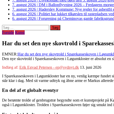
7. august 2026
|
Ulvekontakt med børn den 5. august 2026 giver
7. august 2026
|
DM i Ballonflyvning 2026 – Fredagens morge
7. august 2026
|
Haderslev Kommune: Nye regler for asbestfri et
6. august 2026
|
Politiet har lukket tilkørslen til rastepladsen
6. august 2026
|
Forurening på Cheminovas gamle fabriksgrund 
Søg
efter:
Forside
Kunst
Har du set den nye skovtrold i Sparekas
EMNER:
Har du set den nye skovtrold i Sparekasseskoven i Løgumklo
Den nye skovtrold i Sparekasseskoven i Løgumkloster er absolut en 
Indlæg af:
Erik Egvad Petersen - ep@sydnyt.dk
13. juni 2026
I Sparekasseskoven i Løgumkloster har en ny, venlig kæmpe fundet s
står klar i dag. Med sit varme udtryk og åbne arme er Markus allerede 
En del af et globalt eventyr
De berømte trolde af genbrugstræ begyndte som et kunstprojekt på Kø
også i Løgumkloster. Trolden i Sparekasseskoven føjer sig smukt ind 