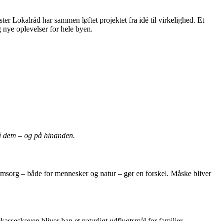
 Lokalråd har sammen løftet projektet fra idé til virkelighed. Et
g nye oplevelser for hele byen.
på dem – og på hinanden.
omsorg – både for mennesker og natur – gør en forskel. Måske bliver
seskoven bliver han et naturligt udflugtsmål for familier,