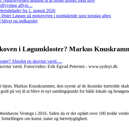
 Naturstyrelsen adgang til at bruge droner mod ulve
nflyvning aflyst…
ernitplader fra 1. august 2026
 ved Øster Løgum på motorvejen i nordgående spor torsdag aften
bliver nu indkapslet
seskoven i Løgumkloster? Markus Knuskra
ster? Absolut en skovtur værd.....
skovtur værd. Fotos/video: Erik Egvad Petersen - www.sydnyt.dk
it hjem. Markus Knuskrammer, den nyeste af de ikoniske trætrolde ska
godt på vej til at blive et nyt samlingspunkt for både lokale og besøgen
benhavns Vestegn i 2016. Siden da er der opført over 100 trolde verden
i fortællingen om kunst, natur og bæredygtighed.