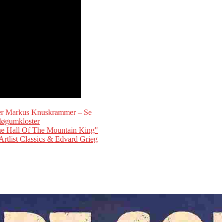
ter Markus Knuskrammer – Se
løgumkloster
e Hall Of The Mountain King"
rtlist Classics & Edvard Grieg