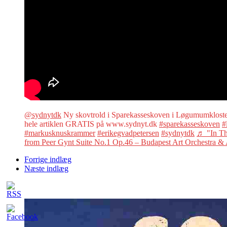
@sydnytdk
Ny skovtrold i Sparekasseskoven i Løgumumklos
hele artiklen GRATIS på www.sydnyt.dk
#sparekasseskoven
#
#markusknuskrammer
#erikegvadpetersen
#sydnytdk
♬ "In Th
from Peer Gynt Suite No.1 Op.46 – Budapest Art Orchestra & A
Forrige indlæg
Næste indlæg