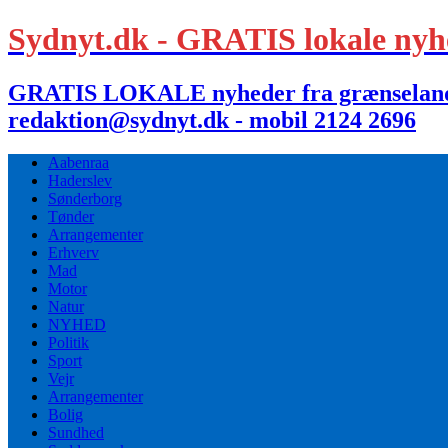
Sydnyt.dk - GRATIS lokale nyh
GRATIS LOKALE nyheder fra grænselandet,
redaktion@sydnyt.dk - mobil 2124 2696
Aabenraa
Haderslev
Sønderborg
Tønder
Arrangementer
Erhverv
Mad
Motor
Natur
NYHED
Politik
Sport
Vejr
Arrangementer
Bolig
Sundhed