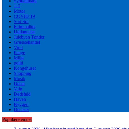
Syddanmark
112
Motor
COVID-19
Sort Sol
Kriminalitet
Uddannelse
Julebyen Tønder
Grænsehandel
Vind
Penge
Miljø
politi
Kongehuset
Shopping
Musik
Debat
Valg
Dødsfald
Haven
Byggeri
Det sker
Populære emner