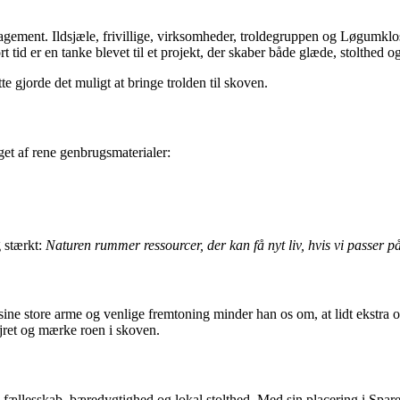
ment. Ildsjæle, frivillige, virksomheder, troldegruppen og Løgumkloster
t tid er en tanke blevet til et projekt, der skaber både glæde, stolthed o
te gjorde det muligt at bringe trolden til skoven.
et af rene genbrugsmaterialer:
g stærkt:
Naturen rummer ressourcer, der kan få nyt liv, hvis vi passer 
sine store arme og venlige fremtoning minder han os om, at lidt ekstra 
ejret og mærke roen i skoven.
lesskab, bæredygtighed og lokal stolthed. Med sin placering i Sparekas