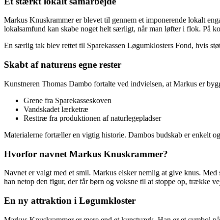
Et stærkt lokalt samarbejde
Markus Knuskrammer er blevet til gennem et imponerende lokalt engage
lokalsamfund kan skabe noget helt særligt, når man løfter i flok. På kor
En særlig tak blev rettet til Sparekassen Løgumklosters Fond, hvis støt
Skabt af naturens egne rester
Kunstneren Thomas Dambo fortalte ved indvielsen, at Markus er bygg
Grene fra Sparekasseskoven
Vandskadet lærketræ
Resttræ fra produktionen af naturlegepladser
Materialerne fortæller en vigtig historie. Dambos budskab er enkelt o
Hvorfor navnet Markus Knuskrammer?
Navnet er valgt med et smil. Markus elsker nemlig at give knus. Med 
han netop den figur, der får børn og voksne til at stoppe op, trække v
En ny attraktion i Løgumkloster
Markus Knuskrammer er mere end et kunstværk. Han er et symbol på fæl