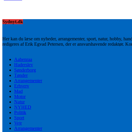
Sydnyt.dk
Her kan du læse om nyheder, arrangementer, sport, natur, hobby, han
redigeres af Erik Egvad Petersen, der er ansvarshavende redaktør. K
Aabenraa
Haderslev
Sønderborg
Tønder
Arrangementer
Erhverv
Mad
Motor
Natur
NYHED
Politik
Sport
Vejr
Arrangementer