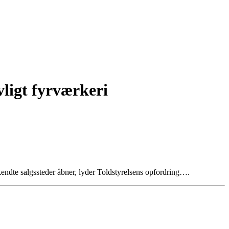
vligt fyrværkeri
kendte salgssteder åbner, lyder Toldstyrelsens opfordring….