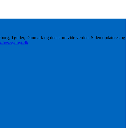
erborg, Tønder, Danmark og den store vide verden. Siden opdateres og
ik-hos-sydnyt-dk