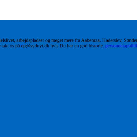
delslivet, arbejdspladser og meget mere fra Aabenraa, Haderslev, Sønd
ontakt os på ep@sydnyt.dk hvis Du har en god historie.
persondatapolit