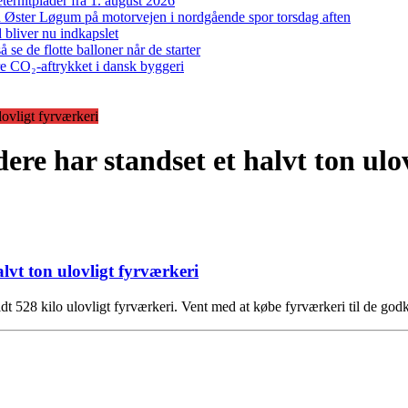
ernitplader fra 1. august 2026
 ved Øster Løgum på motorvejen i nordgående spor torsdag aften
bliver nu indkapslet
e de flotte balloner når de starter
re CO₂-aftrykket i dansk byggeri
lovligt fyrværkeri
re har standset et halvt ton ulo
lvt ton ulovligt fyrværkeri
dt 528 kilo ulovligt fyrværkeri. Vent med at købe fyrværkeri til de god