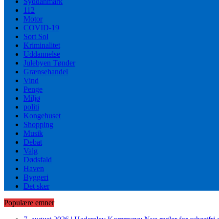
Syddanmark
112
Motor
COVID-19
Sort Sol
Kriminalitet
Uddannelse
Julebyen Tønder
Grænsehandel
Vind
Penge
Miljø
politi
Kongehuset
Shopping
Musik
Debat
Valg
Dødsfald
Haven
Byggeri
Det sker
Populære emner