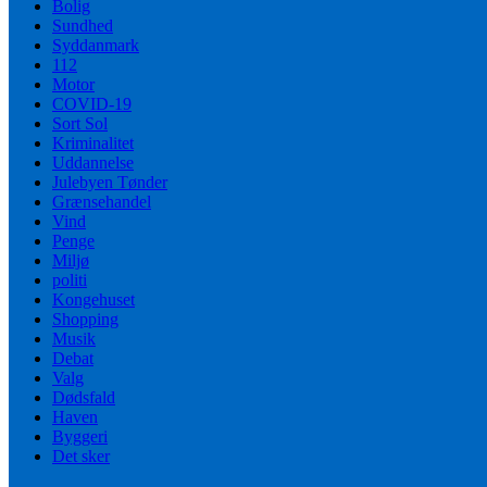
Bolig
Sundhed
Syddanmark
112
Motor
COVID-19
Sort Sol
Kriminalitet
Uddannelse
Julebyen Tønder
Grænsehandel
Vind
Penge
Miljø
politi
Kongehuset
Shopping
Musik
Debat
Valg
Dødsfald
Haven
Byggeri
Det sker