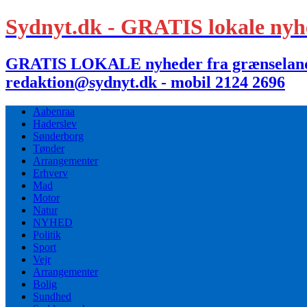
Sydnyt.dk - GRATIS lokale nyh
GRATIS LOKALE nyheder fra grænselandet,
redaktion@sydnyt.dk - mobil 2124 2696
Aabenraa
Haderslev
Sønderborg
Tønder
Arrangementer
Erhverv
Mad
Motor
Natur
NYHED
Politik
Sport
Vejr
Arrangementer
Bolig
Sundhed