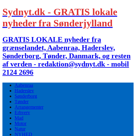
Sydnyt.dk - GRATIS lokale
nyheder fra Sønderjylland
GRATIS LOKALE nyheder fra
grænselandet, Aabenraa, Haderslev,
Sønderborg, Tønder, Danmark, og resten
af verden - redaktion@sydnyt.dk - mobil
2124 2696
Aabenraa
Haderslev
Sønderborg
Tønder
Arrangementer
Erhverv
Mad
Motor
Natur
NYHED