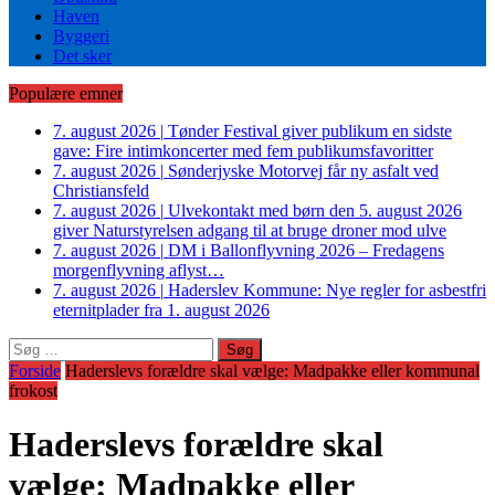
Haven
Byggeri
Det sker
Populære emner
7. august 2026
|
Tønder Festival giver publikum en sidste
gave: Fire intimkoncerter med fem publikumsfavoritter
7. august 2026
|
Sønderjyske Motorvej får ny asfalt ved
Christiansfeld
7. august 2026
|
Ulvekontakt med børn den 5. august 2026
giver Naturstyrelsen adgang til at bruge droner mod ulve
7. august 2026
|
DM i Ballonflyvning 2026 – Fredagens
morgenflyvning aflyst…
7. august 2026
|
Haderslev Kommune: Nye regler for asbestfri
eternitplader fra 1. august 2026
Søg
efter:
Forside
Haderslevs forældre skal vælge: Madpakke eller kommunal
frokost
Haderslevs forældre skal
vælge: Madpakke eller