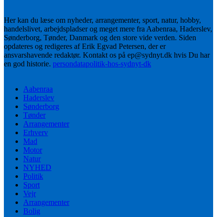
Her kan du læse om nyheder, arrangementer, sport, natur, hobby,
handelslivet, arbejdspladser og meget mere fra Aabenraa, Haderslev,
Sønderborg, Tønder, Danmark og den store vide verden. Siden
opdateres og redigeres af Erik Egvad Petersen, der er
ansvarshavende redaktør. Kontakt os på ep@sydnyt.dk hvis Du har
en god historie.
persondatapolitik-hos-sydnyt-dk
Aabenraa
Haderslev
Sønderborg
Tønder
Arrangementer
Erhverv
Mad
Motor
Natur
NYHED
Politik
Sport
Vejr
Arrangementer
Bolig