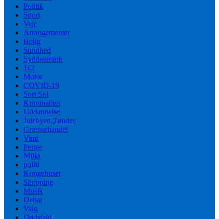
Politik
Sport
Vejr
Arrangementer
Bolig
Sundhed
Syddanmark
112
Motor
COVID-19
Sort Sol
Kriminalitet
Uddannelse
Julebyen Tønder
Grænsehandel
Vind
Penge
Miljø
politi
Kongehuset
Shopping
Musik
Debat
Valg
Dødsfald