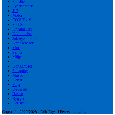
Sundhed
Syddanmark
112
Motor
COVID-19
Sort Sol
Kriminalitet
Uddannelse
Julebyen Tønder
Grænsehandel
Vind
Penge
Miljø
politi
Kongehuset
Shopping
Musik
Debat
Valg
Dødsfald
Haven
Byggeri
Det sker
Copyright 2020/2028 - Erik Egvad Petersen - sydnyt.dk