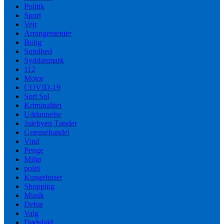
Politik
Sport
Vejr
Arrangementer
Bolig
Sundhed
Syddanmark
112
Motor
COVID-19
Sort Sol
Kriminalitet
Uddannelse
Julebyen Tønder
Grænsehandel
Vind
Penge
Miljø
politi
Kongehuset
Shopping
Musik
Debat
Valg
Dødsfald