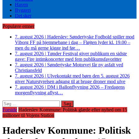
Haven
Byggeri
Det sker
Populære emner
7. august 2026
|
Haderslev: Sønderjyske Fodbold spiller mod
Viborg FF på hjemmebane i dag – Fløjten lyder kl. 19.00 –
men du må gerne kigge ind før…
7. august 2026
|
Tønder Festival giver publikum en sidste
gave: Fire intimkoncerter med fem publikumsfavoritter
7. august 2026
|
Sønderjyske Motorvej får ny asfalt ved
Christiansfeld
7. august 2026
|
Ulvekontakt med børn den 5. august 2026
giver Naturstyrelsen adgang til at bruge droner mod ulve
7. august 2026
|
DM i Ballonflyvning 2026 – Fredagens
morgenflyvning aflyst…
Søg
efter:
Forside
Haderslev Kommune: Politisk glæde efter nyhed om 15
millioner til Vojens Station
Haderslev Kommune: Politisk