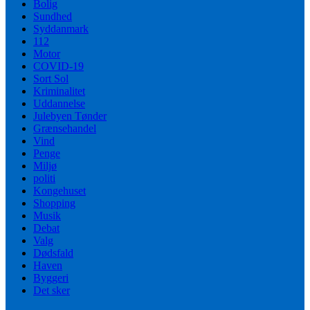
Bolig
Sundhed
Syddanmark
112
Motor
COVID-19
Sort Sol
Kriminalitet
Uddannelse
Julebyen Tønder
Grænsehandel
Vind
Penge
Miljø
politi
Kongehuset
Shopping
Musik
Debat
Valg
Dødsfald
Haven
Byggeri
Det sker