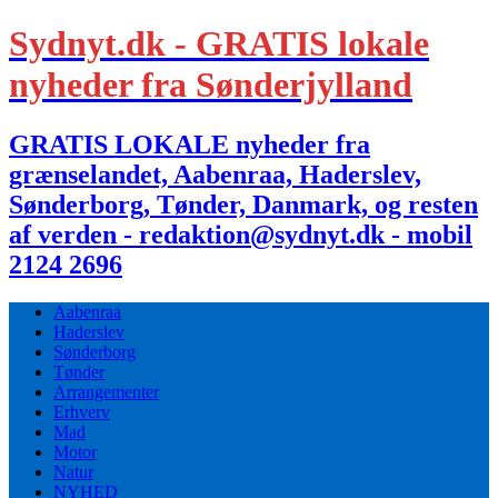
Sydnyt.dk - GRATIS lokale
nyheder fra Sønderjylland
GRATIS LOKALE nyheder fra
grænselandet, Aabenraa, Haderslev,
Sønderborg, Tønder, Danmark, og resten
af verden - redaktion@sydnyt.dk - mobil
2124 2696
Aabenraa
Haderslev
Sønderborg
Tønder
Arrangementer
Erhverv
Mad
Motor
Natur
NYHED