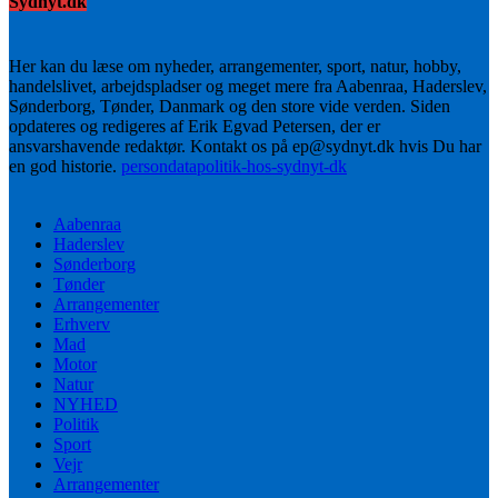
Sydnyt.dk
Her kan du læse om nyheder, arrangementer, sport, natur, hobby,
handelslivet, arbejdspladser og meget mere fra Aabenraa, Haderslev,
Sønderborg, Tønder, Danmark og den store vide verden. Siden
opdateres og redigeres af Erik Egvad Petersen, der er
ansvarshavende redaktør. Kontakt os på ep@sydnyt.dk hvis Du har
en god historie.
persondatapolitik-hos-sydnyt-dk
Aabenraa
Haderslev
Sønderborg
Tønder
Arrangementer
Erhverv
Mad
Motor
Natur
NYHED
Politik
Sport
Vejr
Arrangementer