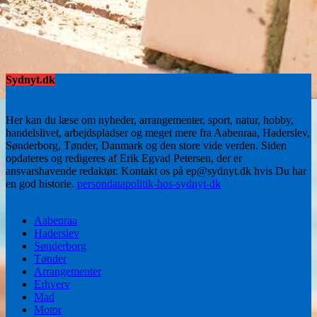
Sydnyt.dk
Her kan du læse om nyheder, arrangementer, sport, natur, hobby,
handelslivet, arbejdspladser og meget mere fra Aabenraa, Haderslev,
Sønderborg, Tønder, Danmark og den store vide verden. Siden
opdateres og redigeres af Erik Egvad Petersen, der er
ansvarshavende redaktør. Kontakt os på ep@sydnyt.dk hvis Du har
en god historie.
persondatapolitik-hos-sydnyt-dk
Aabenraa
Haderslev
Sønderborg
Tønder
Arrangementer
Erhverv
Mad
Motor