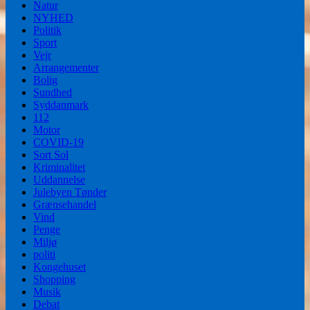
Natur
NYHED
Politik
Sport
Vejr
Arrangementer
Bolig
Sundhed
Syddanmark
112
Motor
COVID-19
Sort Sol
Kriminalitet
Uddannelse
Julebyen Tønder
Grænsehandel
Vind
Penge
Miljø
politi
Kongehuset
Shopping
Musik
Debat