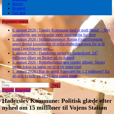
Haven
Byggeri
Det sker
Populære emner
6. august 2026
|
Tønder Kommune med et godt tilbud: – Nyt
samarbejde gør bevægelse mere tilgængelig for flere
5. august 2026
|
Stillingsannonce: Rømø Fiskeriforening
søger digital koordinator til retfærdighedskampen for at få
gang i rejefiskeriet igen…
5. august 2026
|
Danskerne sætter ny pantrekord: 247
millioner dåser og flasker på én måned
5. august 2026
|
Rettighedsstafetten vender tilbage: Skoler
sætter fokus på børns ret til et liv uden vold
5. august 2026
|
Har de snydt Forsvaret for 1,2 millioner? En
40-årig kvinde og en 61-årig mand tiltalt
Søg
efter:
Forside
Banegård
Haderslev Kommune: Politisk glæde efter
nyhed om 15 millioner til Vojens Station