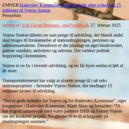
EMNER:
Haderslev Kommune: Politisk glæde efter nyhed om 15
millioner til Vojens Station
Pressefoto
Indlæg af:
Erik Egvad Petersen - ep@sydnyt.dk
27. februar 2025
Vojens Station tildeles en sum penge til udvikling, der blandt andet
skal bruges til forskønnelse af stationsbygningen, perronen og
udenomsarealerne. Derudover er der planlagt en øget biodiversitet,
grønne områder, aktiviteter og uderum. Det vækker politisk
begejstring i kommunen.
Vojens er en by i rivende udvikling, og nu får byen endnu et løft af
de store:
Transportministeriet har valgt at afsætte penge til i alt seks
stationsprojekter – herunder Vojens Station, der modtager 15
millioner kroner til udvikling.
“Det er gode nyheder for Vojens og for Haderslev Kommune”, siger
borgmester i Haderslev Kommune, Mads Skau og fortsætter: “Vi
har et godt samarbejde med vores partnere DSB og Forum Vojens
om det konkrete projekt. Nu glæder vi os til at begynde på
planlægningen sammen.”