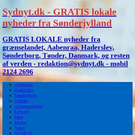
Sydnyt.dk - GRATIS lokale
nyheder fra Sønderjylland
GRATIS LOKALE nyheder fra
grænselandet, Aabenraa, Haderslev,
Sønderborg, Tønder, Danmark, og resten
af verden - redaktion@sydnyt.dk - mobil
2124 2696
Aabenraa
Haderslev
Sønderborg
Tønder
Arrangementer
Erhverv
Mad
Motor
Natur
NYHED