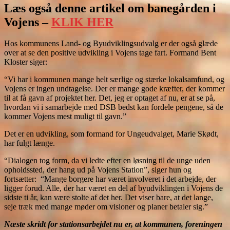
Læs også denne artikel om banegården i
Vojens –
KLIK HER
Hos kommunens Land- og Byudviklingsudvalg er der også glæde
over at se den positive udvikling i Vojens tage fart. Formand Bent
Kloster siger:
“Vi har i kommunen mange helt særlige og stærke lokalsamfund, og
Vojens er ingen undtagelse. Der er mange gode kræfter, der kommer
til at få gavn af projektet her. Det, jeg er optaget af nu, er at se på,
hvordan vi i samarbejde med DSB bedst kan fordele pengene, så de
kommer Vojens mest muligt til gavn.”
Det er en udvikling, som formand for Ungeudvalget, Marie Skødt,
har fulgt længe.
“Dialogen tog form, da vi ledte efter en løsning til de unge uden
opholdssted, der hang ud på Vojens Station”, siger hun og
fortsætter: “Mange borgere har været involveret i det arbejde, der
ligger forud. Alle, der har været en del af byudviklingen i Vojens de
sidste ti år, kan være stolte af det her. Det viser bare, at det lange,
seje træk med mange møder om visioner og planer betaler sig.”
Næste skridt for stationsarbejdet nu er, at kommunen, foreningen