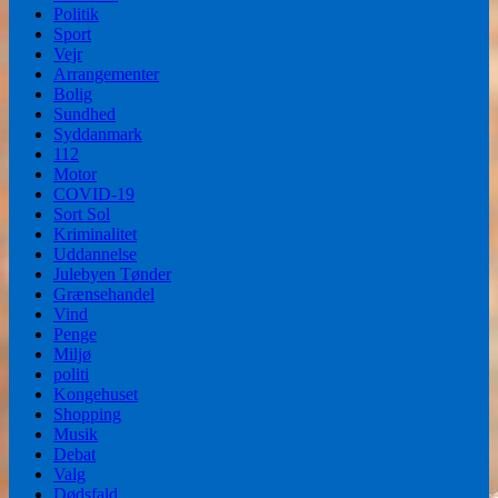
Politik
Sport
Vejr
Arrangementer
Bolig
Sundhed
Syddanmark
112
Motor
COVID-19
Sort Sol
Kriminalitet
Uddannelse
Julebyen Tønder
Grænsehandel
Vind
Penge
Miljø
politi
Kongehuset
Shopping
Musik
Debat
Valg
Dødsfald