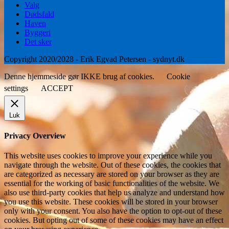
Valg
Dødsfald
Haven
Byggeri
Det sker
Copyright 2020/2028 - Erik Egvad Petersen - sydnyt.dk
Denne hjemmeside gør IKKE brug af cookies.
Cookie
settings
ACCEPT
Luk
Privacy Overview
This website uses cookies to improve your experience while you
navigate through the website. Out of these cookies, the cookies that
are categorized as necessary are stored on your browser as they are
essential for the working of basic functionalities of the website. We
also use third-party cookies that help us analyze and understand how
you use this website. These cookies will be stored in your browser
only with your consent. You also have the option to opt-out of these
cookies. But opting out of some of these cookies may have an effect