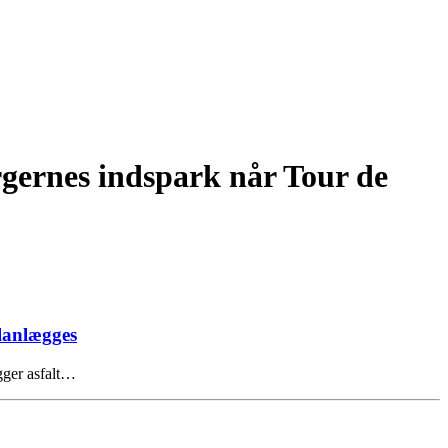
rgernes indspark når Tour de
planlægges
gger asfalt…