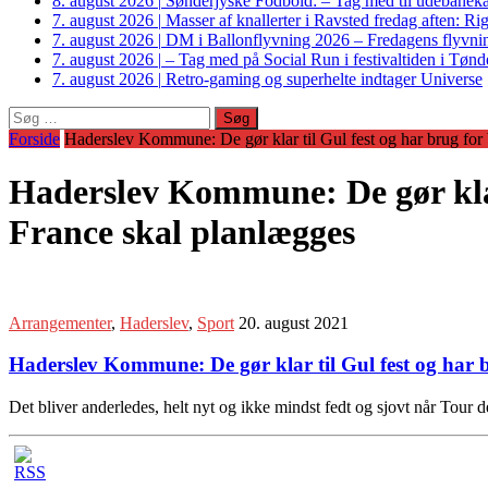
8. august 2026
|
Sønderjyske Fodbold: – Tag med til udebanek
7. august 2026
|
Masser af knallerter i Ravsted fredag aften: 
7. august 2026
|
DM i Ballonflyvning 2026 – Fredagens flyvnin
7. august 2026
|
– Tag med på Social Run i festivaltiden i Tø
7. august 2026
|
Retro-gaming og superhelte indtager Universe
Søg
efter:
Forside
Haderslev Kommune: De gør klar til Gul fest og har brug for
Haderslev Kommune: De gør klar 
France skal planlægges
Arrangementer
,
Haderslev
,
Sport
20. august 2021
Haderslev Kommune: De gør klar til Gul fest og har 
Det bliver anderledes, helt nyt og ikke mindst fedt og sjovt når To