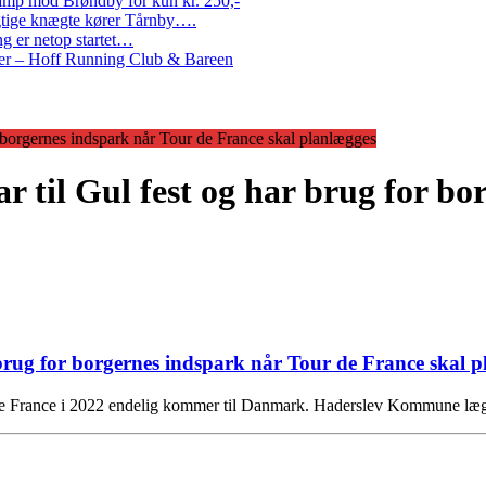
amp mod Brøndby for kun kr. 250,-
Rigtige knægte kører Tårnby….
g er netop startet…
nder – Hoff Running Club & Bareen
 borgernes indspark når Tour de France skal planlægges
til Gul fest og har brug for bo
brug for borgernes indspark når Tour de France skal 
ur de France i 2022 endelig kommer til Danmark. Haderslev Kommune læ