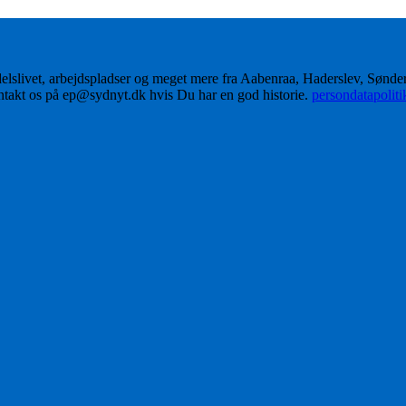
delslivet, arbejdspladser og meget mere fra Aabenraa, Haderslev, Sønd
ontakt os på ep@sydnyt.dk hvis Du har en god historie.
persondatapolit