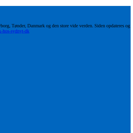
erborg, Tønder, Danmark og den store vide verden. Siden opdateres og
ik-hos-sydnyt-dk