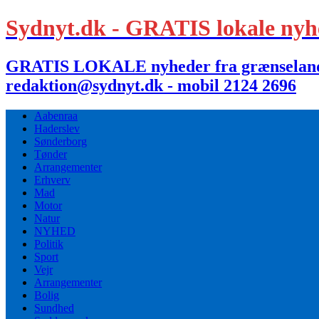
Sydnyt.dk - GRATIS lokale nyh
GRATIS LOKALE nyheder fra grænselandet,
redaktion@sydnyt.dk - mobil 2124 2696
Aabenraa
Haderslev
Sønderborg
Tønder
Arrangementer
Erhverv
Mad
Motor
Natur
NYHED
Politik
Sport
Vejr
Arrangementer
Bolig
Sundhed