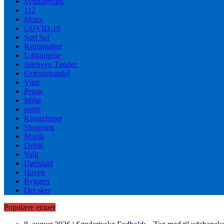
Syddanmark
112
Motor
COVID-19
Sort Sol
Kriminalitet
Uddannelse
Julebyen Tønder
Grænsehandel
Vind
Penge
Miljø
politi
Kongehuset
Shopping
Musik
Debat
Valg
Dødsfald
Haven
Byggeri
Det sker
Populære emner