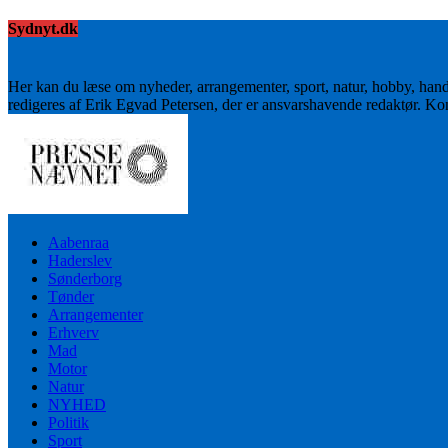
Sydnyt.dk
Her kan du læse om nyheder, arrangementer, sport, natur, hobby, han
redigeres af Erik Egvad Petersen, der er ansvarshavende redaktør. K
Aabenraa
Haderslev
Sønderborg
Tønder
Arrangementer
Erhverv
Mad
Motor
Natur
NYHED
Politik
Sport