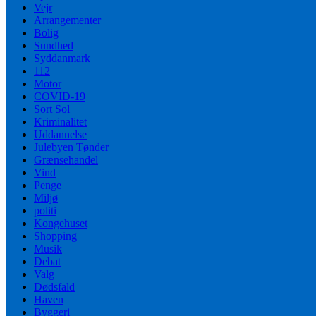
Vejr
Arrangementer
Bolig
Sundhed
Syddanmark
112
Motor
COVID-19
Sort Sol
Kriminalitet
Uddannelse
Julebyen Tønder
Grænsehandel
Vind
Penge
Miljø
politi
Kongehuset
Shopping
Musik
Debat
Valg
Dødsfald
Haven
Byggeri