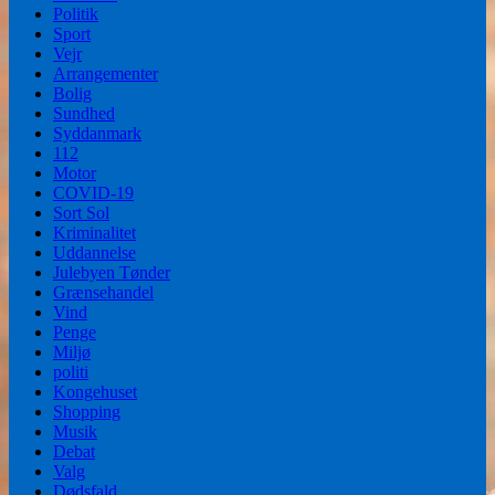
Politik
Sport
Vejr
Arrangementer
Bolig
Sundhed
Syddanmark
112
Motor
COVID-19
Sort Sol
Kriminalitet
Uddannelse
Julebyen Tønder
Grænsehandel
Vind
Penge
Miljø
politi
Kongehuset
Shopping
Musik
Debat
Valg
Dødsfald