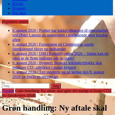
Haven
Byggeri
Det sker
Populære emner
6. august 2026
|
Politiet har lukket tilkørslen til rastepladsen
ved Øster Løgum på motorvejen i nordgående spor torsdag
aften
6. august 2026
|
Forurening på Cheminovas gamle
fabriksgrund bliver nu indkapslet
6. august 2026
|
DM i Ballonflyvning 2026 – Sådan kan du
også se de flotte balloner når de starter
6. august 2026
|
Byggeri: Biokul i letklinkerblokke skal
reducere CO₂-aftrykket i dansk byggeri
6. august 2026
|
Tæl pindsvin nu på lørdag den 8. august
2026 og hjælp en presset art
Søg
efter:
Forside
Grøn handling: Ny aftale skal gøre det muligt at fange CO2
fra danskernes affald
Grøn handling: Ny aftale skal