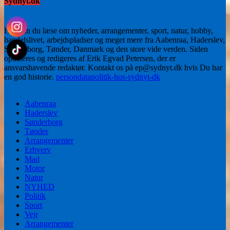
Sydnyt.dk
Her kan du læse om nyheder, arrangementer, sport, natur, hobby,
handelslivet, arbejdspladser og meget mere fra Aabenraa, Haderslev,
Sønderborg, Tønder, Danmark og den store vide verden. Siden
opdateres og redigeres af Erik Egvad Petersen, der er
ansvarshavende redaktør. Kontakt os på ep@sydnyt.dk hvis Du har
en god historie.
persondatapolitik-hos-sydnyt-dk
Aabenraa
Haderslev
Sønderborg
Tønder
Arrangementer
Erhverv
Mad
Motor
Natur
NYHED
Politik
Sport
Vejr
Arrangementer