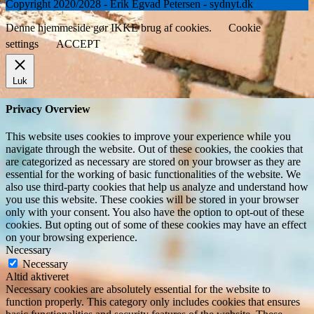
Copyright 2020/2028 - Erik Egvad Petersen - sydnyt.dk
Denne hjemmeside gør IKKE brug af cookies.
Cookie
settings
ACCEPT
Luk
Privacy Overview
This website uses cookies to improve your experience while you
navigate through the website. Out of these cookies, the cookies that
are categorized as necessary are stored on your browser as they are
essential for the working of basic functionalities of the website. We
also use third-party cookies that help us analyze and understand how
you use this website. These cookies will be stored in your browser
only with your consent. You also have the option to opt-out of these
cookies. But opting out of some of these cookies may have an effect
on your browsing experience.
Necessary
Necessary
Altid aktiveret
Necessary cookies are absolutely essential for the website to
function properly. This category only includes cookies that ensures