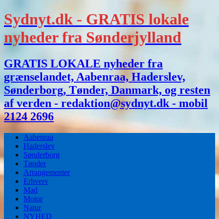
Sydnyt.dk - GRATIS lokale
nyheder fra Sønderjylland
GRATIS LOKALE nyheder fra
grænselandet, Aabenraa, Haderslev,
Sønderborg, Tønder, Danmark, og resten
af verden - redaktion@sydnyt.dk - mobil
2124 2696
Aabenraa
Haderslev
Sønderborg
Tønder
Arrangementer
Erhverv
Mad
Motor
Natur
NYHED