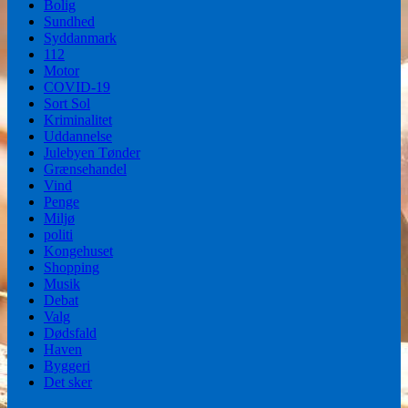
Bolig
Sundhed
Syddanmark
112
Motor
COVID-19
Sort Sol
Kriminalitet
Uddannelse
Julebyen Tønder
Grænsehandel
Vind
Penge
Miljø
politi
Kongehuset
Shopping
Musik
Debat
Valg
Dødsfald
Haven
Byggeri
Det sker