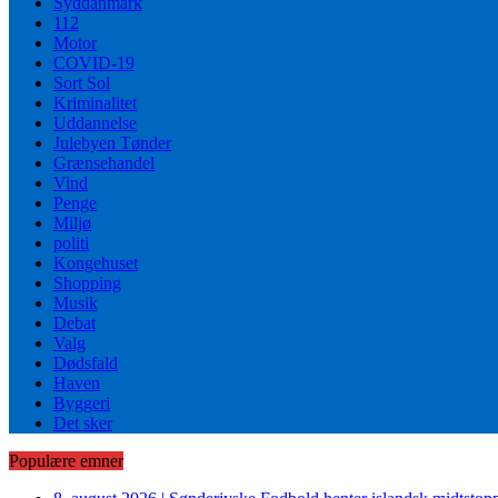
Syddanmark
112
Motor
COVID-19
Sort Sol
Kriminalitet
Uddannelse
Julebyen Tønder
Grænsehandel
Vind
Penge
Miljø
politi
Kongehuset
Shopping
Musik
Debat
Valg
Dødsfald
Haven
Byggeri
Det sker
Populære emner