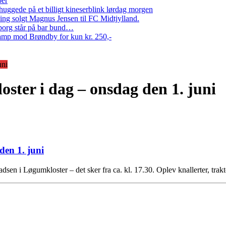
per
ggede på et billigt kineserblink lørdag morgen
ng solgt Magnus Jensen til FC Midtjylland.
erborg står på bar bund…
amp mod Brøndby for kun kr. 250,-
uni
ter i dag – onsdag den 1. juni
en 1. juni
sen i Løgumkloster – det sker fra ca. kl. 17.30. Oplev knallerter, trak