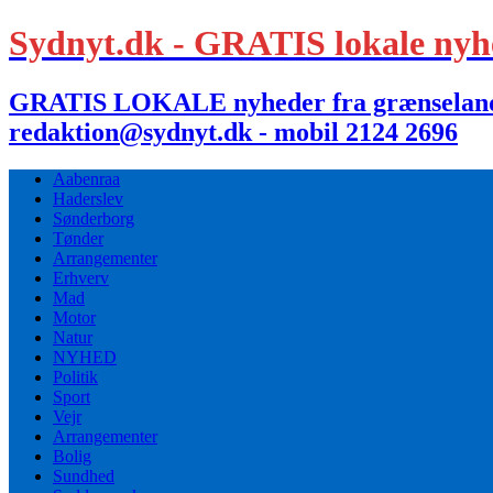
Sydnyt.dk - GRATIS lokale nyh
GRATIS LOKALE nyheder fra grænselandet,
redaktion@sydnyt.dk - mobil 2124 2696
Aabenraa
Haderslev
Sønderborg
Tønder
Arrangementer
Erhverv
Mad
Motor
Natur
NYHED
Politik
Sport
Vejr
Arrangementer
Bolig
Sundhed