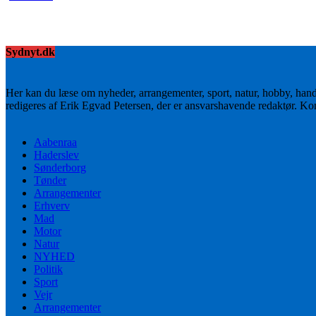
Sydnyt.dk
Her kan du læse om nyheder, arrangementer, sport, natur, hobby, han
redigeres af Erik Egvad Petersen, der er ansvarshavende redaktør. K
Aabenraa
Haderslev
Sønderborg
Tønder
Arrangementer
Erhverv
Mad
Motor
Natur
NYHED
Politik
Sport
Vejr
Arrangementer