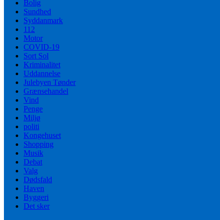
Bolig
Sundhed
Syddanmark
112
Motor
COVID-19
Sort Sol
Kriminalitet
Uddannelse
Julebyen Tønder
Grænsehandel
Vind
Penge
Miljø
politi
Kongehuset
Shopping
Musik
Debat
Valg
Dødsfald
Haven
Byggeri
Det sker