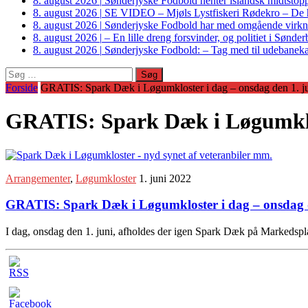
8. august 2026
|
Sønderjyske Fodbold henter islandsk midtstop
8. august 2026
|
SE VIDEO – Mjøls Lystfiskeri Rødekro – De hu
8. august 2026
|
Sønderjyske Fodbold har med omgående virkni
8. august 2026
|
– En lille dreng forsvinder, og politiet i Sønd
8. august 2026
|
Sønderjyske Fodbold: – Tag med til udebanek
Søg
efter:
Forside
GRATIS: Spark Dæk i Løgumkloster i dag – onsdag den 1. j
GRATIS: Spark Dæk i Løgumklos
Arrangementer
,
Løgumkloster
1. juni 2022
GRATIS: Spark Dæk i Løgumkloster i dag – onsdag d
I dag, onsdag den 1. juni, afholdes der igen Spark Dæk på Markedsplad