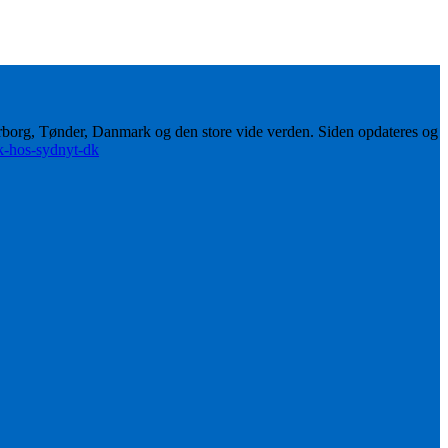
erborg, Tønder, Danmark og den store vide verden. Siden opdateres og
ik-hos-sydnyt-dk