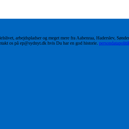
delslivet, arbejdspladser og meget mere fra Aabenraa, Haderslev, Sønd
ontakt os på ep@sydnyt.dk hvis Du har en god historie.
persondatapolit