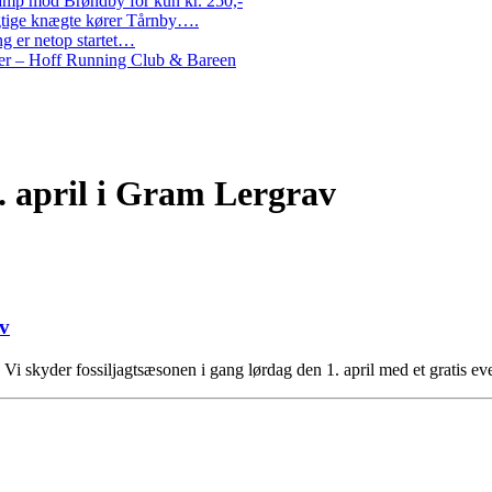
amp mod Brøndby for kun kr. 250,-
Rigtige knægte kører Tårnby….
g er netop startet…
nder – Hoff Running Club & Bareen
 april i Gram Lergrav
av
Vi skyder fossiljagtsæsonen i gang lørdag den 1. april med et gratis e