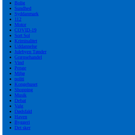
Bolig
Sundhed
Syddanmark
112
Motor
COVID-19
Sort Sol
Kriminalitet
Uddannelse
Julebyen Tønder
Grænsehandel
Vind
Penge
Miljø
politi
Kongehuset
Shopping
Musik
Debat
Valg
Dødsfald
Haven
Byggeri
Det sker