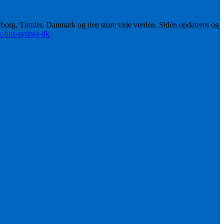
erborg, Tønder, Danmark og den store vide verden. Siden opdateres og
ik-hos-sydnyt-dk