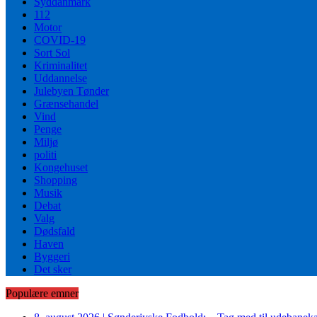
Syddanmark
112
Motor
COVID-19
Sort Sol
Kriminalitet
Uddannelse
Julebyen Tønder
Grænsehandel
Vind
Penge
Miljø
politi
Kongehuset
Shopping
Musik
Debat
Valg
Dødsfald
Haven
Byggeri
Det sker
Populære emner