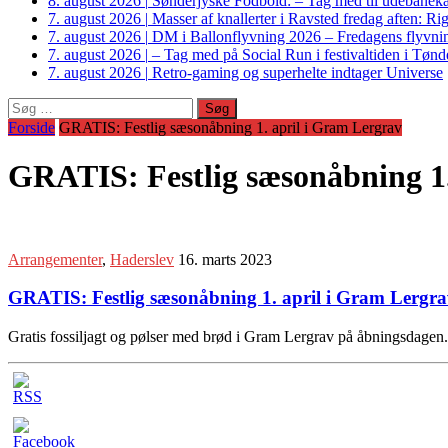
8. august 2026
|
Sønderjyske Fodbold: – Tag med til udebanek
7. august 2026
|
Masser af knallerter i Ravsted fredag aften: 
7. august 2026
|
DM i Ballonflyvning 2026 – Fredagens flyvnin
7. august 2026
|
– Tag med på Social Run i festivaltiden i Tø
7. august 2026
|
Retro-gaming og superhelte indtager Universe
Søg
efter:
Forside
GRATIS: Festlig sæsonåbning 1. april i Gram Lergrav
GRATIS: Festlig sæsonåbning 1.
Arrangementer
,
Haderslev
16. marts 2023
GRATIS: Festlig sæsonåbning 1. april i Gram Lergr
Gratis fossiljagt og pølser med brød i Gram Lergrav på åbningsdagen. 