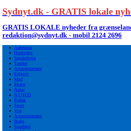
Sydnyt.dk - GRATIS lokale nyh
GRATIS LOKALE nyheder fra grænselandet,
redaktion@sydnyt.dk - mobil 2124 2696
Aabenraa
Haderslev
Sønderborg
Tønder
Arrangementer
Erhverv
Mad
Motor
Natur
NYHED
Politik
Sport
Vejr
Arrangementer
Bolig
Sundhed