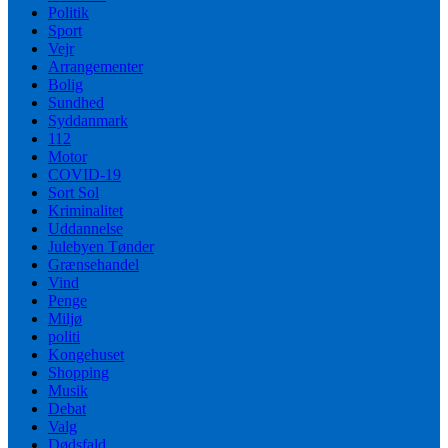
Politik
Sport
Vejr
Arrangementer
Bolig
Sundhed
Syddanmark
112
Motor
COVID-19
Sort Sol
Kriminalitet
Uddannelse
Julebyen Tønder
Grænsehandel
Vind
Penge
Miljø
politi
Kongehuset
Shopping
Musik
Debat
Valg
Dødsfald