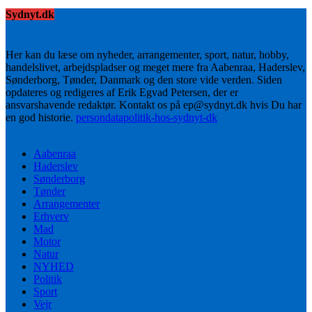
Sydnyt.dk
Her kan du læse om nyheder, arrangementer, sport, natur, hobby,
handelslivet, arbejdspladser og meget mere fra Aabenraa, Haderslev,
Sønderborg, Tønder, Danmark og den store vide verden. Siden
opdateres og redigeres af Erik Egvad Petersen, der er
ansvarshavende redaktør. Kontakt os på ep@sydnyt.dk hvis Du har
en god historie.
persondatapolitik-hos-sydnyt-dk
Aabenraa
Haderslev
Sønderborg
Tønder
Arrangementer
Erhverv
Mad
Motor
Natur
NYHED
Politik
Sport
Vejr