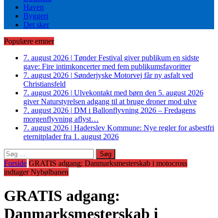
Haven
Byggeri
Det sker
Populære emner
7. august 2026
|
Tønder Festival giver publikum en sidste
gave: Fire intimkoncerter med fem publikumsfavoritter
7. august 2026
|
Sønderjyske Motorvej får ny asfalt ved
Christiansfeld
7. august 2026
|
Ulvekontakt med børn den 5. august 2026
giver Naturstyrelsen adgang til at bruge droner mod ulve
7. august 2026
|
DM i Ballonflyvning 2026 – Fredagens
morgenflyvning aflyst…
7. august 2026
|
Haderslev Kommune: Nye regler for asbestfri
eternitplader fra 1. august 2026
Søg
efter:
Forside
GRATIS adgang: Danmarksmesterskab i motocross
indtager Nybølbanen
GRATIS adgang:
Danmarksmesterskab i