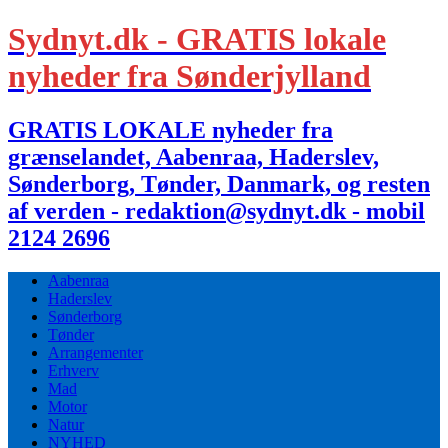
Sydnyt.dk - GRATIS lokale
nyheder fra Sønderjylland
GRATIS LOKALE nyheder fra
grænselandet, Aabenraa, Haderslev,
Sønderborg, Tønder, Danmark, og resten
af verden - redaktion@sydnyt.dk - mobil
2124 2696
Aabenraa
Haderslev
Sønderborg
Tønder
Arrangementer
Erhverv
Mad
Motor
Natur
NYHED