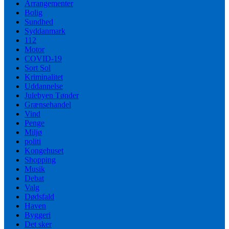
Arrangementer
Bolig
Sundhed
Syddanmark
112
Motor
COVID-19
Sort Sol
Kriminalitet
Uddannelse
Julebyen Tønder
Grænsehandel
Vind
Penge
Miljø
politi
Kongehuset
Shopping
Musik
Debat
Valg
Dødsfald
Haven
Byggeri
Det sker