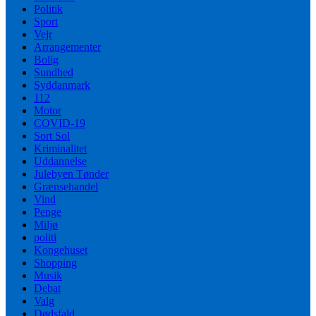
Politik
Sport
Vejr
Arrangementer
Bolig
Sundhed
Syddanmark
112
Motor
COVID-19
Sort Sol
Kriminalitet
Uddannelse
Julebyen Tønder
Grænsehandel
Vind
Penge
Miljø
politi
Kongehuset
Shopping
Musik
Debat
Valg
Dødsfald