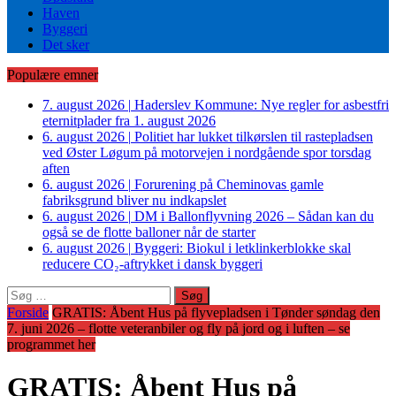
Haven
Byggeri
Det sker
Populære emner
7. august 2026
|
Haderslev Kommune: Nye regler for asbestfri
eternitplader fra 1. august 2026
6. august 2026
|
Politiet har lukket tilkørslen til rastepladsen
ved Øster Løgum på motorvejen i nordgående spor torsdag
aften
6. august 2026
|
Forurening på Cheminovas gamle
fabriksgrund bliver nu indkapslet
6. august 2026
|
DM i Ballonflyvning 2026 – Sådan kan du
også se de flotte balloner når de starter
6. august 2026
|
Byggeri: Biokul i letklinkerblokke skal
reducere CO₂-aftrykket i dansk byggeri
Søg
efter:
Forside
GRATIS: Åbent Hus på flyvepladsen i Tønder søndag den
7. juni 2026 – flotte veteranbiler og fly på jord og i luften – se
programmet her
GRATIS: Åbent Hus på