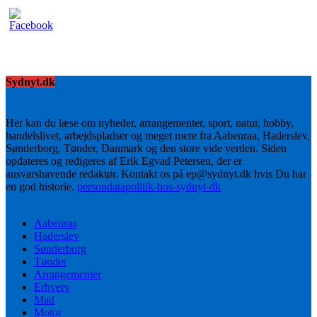
Sydnyt.dk
Her kan du læse om nyheder, arrangementer, sport, natur, hobby,
handelslivet, arbejdspladser og meget mere fra Aabenraa, Haderslev,
Sønderborg, Tønder, Danmark og den store vide verden. Siden
opdateres og redigeres af Erik Egvad Petersen, der er
ansvarshavende redaktør. Kontakt os på ep@sydnyt.dk hvis Du har
en god historie.
persondatapolitik-hos-sydnyt-dk
Aabenraa
Haderslev
Sønderborg
Tønder
Arrangementer
Erhverv
Mad
Motor