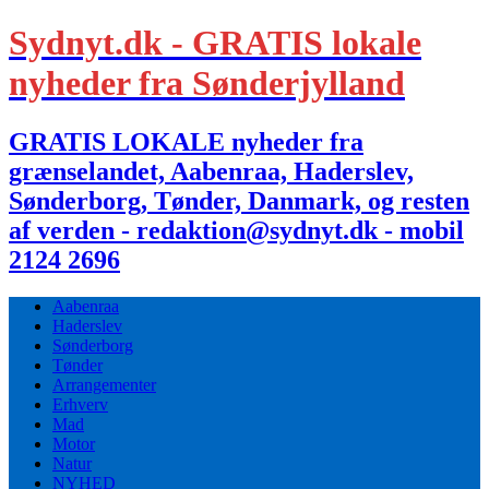
Sydnyt.dk - GRATIS lokale
nyheder fra Sønderjylland
GRATIS LOKALE nyheder fra
grænselandet, Aabenraa, Haderslev,
Sønderborg, Tønder, Danmark, og resten
af verden - redaktion@sydnyt.dk - mobil
2124 2696
Aabenraa
Haderslev
Sønderborg
Tønder
Arrangementer
Erhverv
Mad
Motor
Natur
NYHED