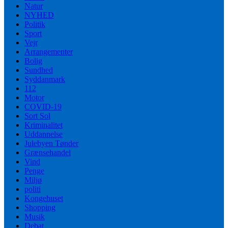
Natur
NYHED
Politik
Sport
Vejr
Arrangementer
Bolig
Sundhed
Syddanmark
112
Motor
COVID-19
Sort Sol
Kriminalitet
Uddannelse
Julebyen Tønder
Grænsehandel
Vind
Penge
Miljø
politi
Kongehuset
Shopping
Musik
Debat