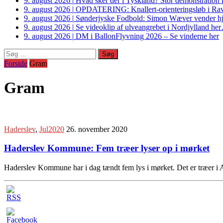
9. august 2026
|
Hvad sker der i Tyskland? Stor demonstrati
9. august 2026
|
OPDATERING: Knallert-orienteringsløb i Ravs
9. august 2026
|
Sønderjyske Fodbold: Simon Wæver vender hj
9. august 2026
|
Se videoklip af ulveangrebet i Nordjylland he
9. august 2026
|
DM i BallonFlyvning 2026 – Se vinderne her
Søg
efter:
Forside
Gram
Gram
Haderslev
,
Jul2020
26. november 2020
Haderslev Kommune: Fem træer lyser op i mørket
Haderslev Kommune har i dag tændt fem lys i mørket. Det er træer 