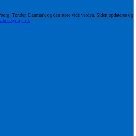
erborg, Tønder, Danmark og den store vide verden. Siden opdateres og
ik-hos-sydnyt-dk