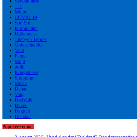
Syddanmark
112
Motor
COVID-19
Sort Sol
Kriminalitet
Uddannelse
Julebyen Tønder
Grænsehandel
Vind
Penge
Miljø
politi
Kongehuset
Shopping
Musik
Debat
Valg
Dødsfald
Haven
Byggeri
Det sker
Populære emner