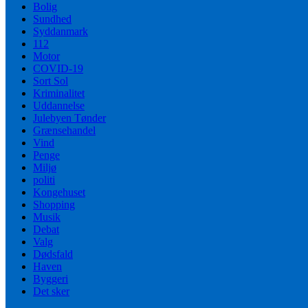
Bolig
Sundhed
Syddanmark
112
Motor
COVID-19
Sort Sol
Kriminalitet
Uddannelse
Julebyen Tønder
Grænsehandel
Vind
Penge
Miljø
politi
Kongehuset
Shopping
Musik
Debat
Valg
Dødsfald
Haven
Byggeri
Det sker