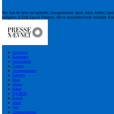
Her kan du læse om nyheder, arrangementer, sport, natur, hobby, han
redigeres af Erik Egvad Petersen, der er ansvarshavende redaktør. K
Aabenraa
Haderslev
Sønderborg
Tønder
Arrangementer
Erhverv
Mad
Motor
Natur
NYHED
Politik
Sport
Vejr
Arrangementer