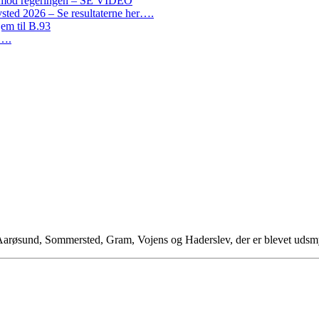
on mod regeringen – SE VIDEO
ted 2026 – Se resultaterne her….
em til B.93
r….
i Aarøsund, Sommersted, Gram, Vojens og Haderslev, der er blevet u