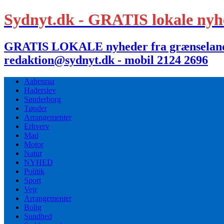
Sydnyt.dk - GRATIS lokale nyh
GRATIS LOKALE nyheder fra grænselandet,
redaktion@sydnyt.dk - mobil 2124 2696
Aabenraa
Haderslev
Sønderborg
Tønder
Arrangementer
Erhverv
Mad
Motor
Natur
NYHED
Politik
Sport
Vejr
Arrangementer
Bolig
Sundhed