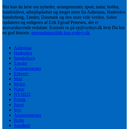
Her kan du læse om nyheder, arrangementer, sport, natur, hobby,
handelslivet, arbejdspladser og meget mere fra Aabenraa, Haderslev,
Sønderborg, Tønder, Danmark og den store vide verden. Siden
opdateres og redigeres af Erik Egvad Petersen, der er
ansvarshavende redaktør. Kontakt os på ep@sydnyt.dk hvis Du har
en god historie.
persondatapolitik-hos-sydnyt-dk
Aabenraa
Haderslev
Sønderborg
Tønder
Arrangementer
Erhverv
Mad
Motor
Natur
NYHED
Politik
Sport
Vejr
Arrangementer
Bolig
Sundhed