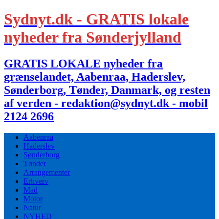
Sydnyt.dk - GRATIS lokale
nyheder fra Sønderjylland
GRATIS LOKALE nyheder fra
grænselandet, Aabenraa, Haderslev,
Sønderborg, Tønder, Danmark, og resten
af verden - redaktion@sydnyt.dk - mobil
2124 2696
Aabenraa
Haderslev
Sønderborg
Tønder
Arrangementer
Erhverv
Mad
Motor
Natur
NYHED