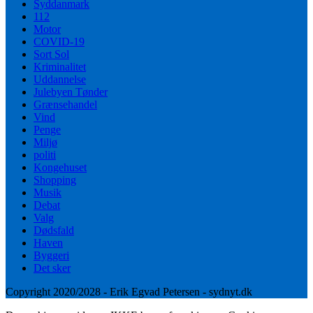
Syddanmark
112
Motor
COVID-19
Sort Sol
Kriminalitet
Uddannelse
Julebyen Tønder
Grænsehandel
Vind
Penge
Miljø
politi
Kongehuset
Shopping
Musik
Debat
Valg
Dødsfald
Haven
Byggeri
Det sker
Copyright 2020/2028 - Erik Egvad Petersen - sydnyt.dk