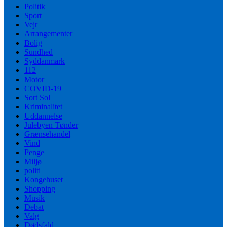
Politik
Sport
Vejr
Arrangementer
Bolig
Sundhed
Syddanmark
112
Motor
COVID-19
Sort Sol
Kriminalitet
Uddannelse
Julebyen Tønder
Grænsehandel
Vind
Penge
Miljø
politi
Kongehuset
Shopping
Musik
Debat
Valg
Dødsfald