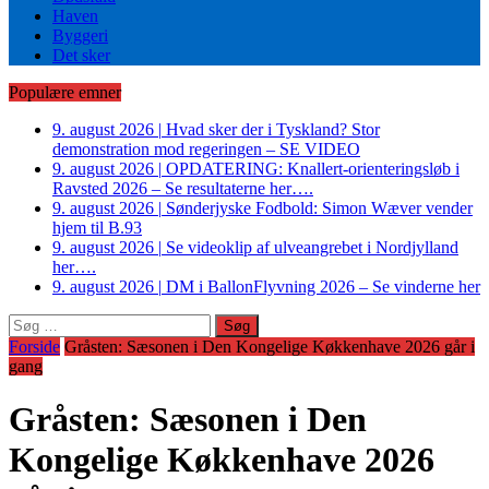
Haven
Byggeri
Det sker
Populære emner
9. august 2026
|
Hvad sker der i Tyskland? Stor
demonstration mod regeringen – SE VIDEO
9. august 2026
|
OPDATERING: Knallert-orienteringsløb i
Ravsted 2026 – Se resultaterne her….
9. august 2026
|
Sønderjyske Fodbold: Simon Wæver vender
hjem til B.93
9. august 2026
|
Se videoklip af ulveangrebet i Nordjylland
her….
9. august 2026
|
DM i BallonFlyvning 2026 – Se vinderne her
Søg
efter:
Forside
Gråsten: Sæsonen i Den Kongelige Køkkenhave 2026 går i
gang
Gråsten: Sæsonen i Den
Kongelige Køkkenhave 2026