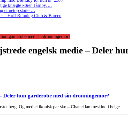
amp mod Brøndby for kun kr. 250,-
Rigtige knægte kører Tårnby….
g er netop startet…
nder – Hoff Running Club & Bareen
er hun garderobe med sin dronningemor?
ejstrede engelsk medie – Deler h
ie – Deler hun garderobe med sin dronningemor?
n Furstenberg. Og med et ikonisk par sko – Chanel lammeskind i beige…