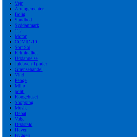
Vejr
Arrangementer
Bolig
Sundhed
Syddanmark
112
Motor
COVID-19
Sort Sol
Kriminalitet
Uddannelse
Julebyen Tønder
Grænsehandel
Vind
Penge
Miljø
politi
Kongehuset
Shopping
Musik
Debat
Valg
Dødsfald
Haven
Byggeri