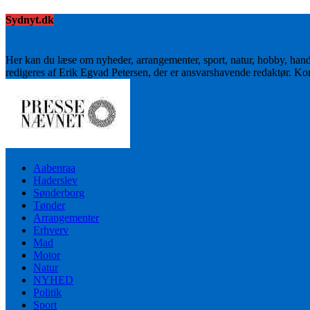
Sydnyt.dk
Her kan du læse om nyheder, arrangementer, sport, natur, hobby, han
redigeres af Erik Egvad Petersen, der er ansvarshavende redaktør. K
Aabenraa
Haderslev
Sønderborg
Tønder
Arrangementer
Erhverv
Mad
Motor
Natur
NYHED
Politik
Sport