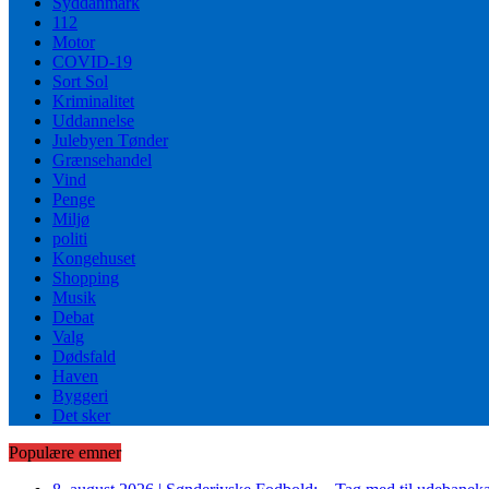
Syddanmark
112
Motor
COVID-19
Sort Sol
Kriminalitet
Uddannelse
Julebyen Tønder
Grænsehandel
Vind
Penge
Miljø
politi
Kongehuset
Shopping
Musik
Debat
Valg
Dødsfald
Haven
Byggeri
Det sker
Populære emner