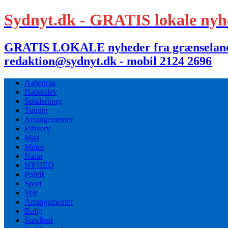
Sydnyt.dk - GRATIS lokale nyh
GRATIS LOKALE nyheder fra grænselandet,
redaktion@sydnyt.dk - mobil 2124 2696
Aabenraa
Haderslev
Sønderborg
Tønder
Arrangementer
Erhverv
Mad
Motor
Natur
NYHED
Politik
Sport
Vejr
Arrangementer
Bolig
Sundhed