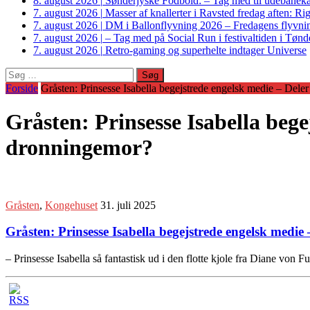
8. august 2026
|
Sønderjyske Fodbold: – Tag med til udebanek
7. august 2026
|
Masser af knallerter i Ravsted fredag aften: 
7. august 2026
|
DM i Ballonflyvning 2026 – Fredagens flyvnin
7. august 2026
|
– Tag med på Social Run i festivaltiden i Tø
7. august 2026
|
Retro-gaming og superhelte indtager Universe
Søg
efter:
Forside
Gråsten: Prinsesse Isabella begejstrede engelsk medie – Del
Gråsten: Prinsesse Isabella beg
dronningemor?
Gråsten
,
Kongehuset
31. juli 2025
Gråsten: Prinsesse Isabella begejstrede engelsk med
– Prinsesse Isabella så fantastisk ud i den flotte kjole fra Diane vo