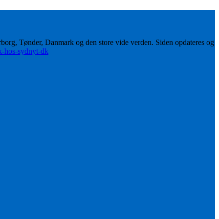
erborg, Tønder, Danmark og den store vide verden. Siden opdateres og
ik-hos-sydnyt-dk