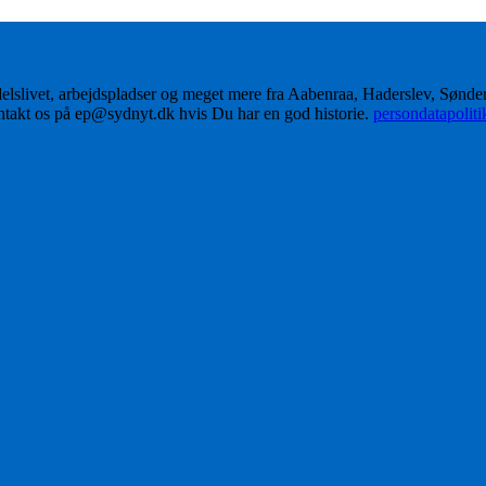
delslivet, arbejdspladser og meget mere fra Aabenraa, Haderslev, Sønd
ontakt os på ep@sydnyt.dk hvis Du har en god historie.
persondatapolit