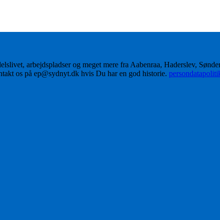
delslivet, arbejdspladser og meget mere fra Aabenraa, Haderslev, Sønd
ontakt os på ep@sydnyt.dk hvis Du har en god historie.
persondatapolit