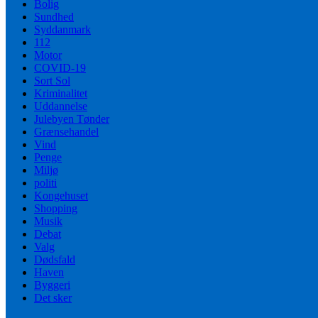
Bolig
Sundhed
Syddanmark
112
Motor
COVID-19
Sort Sol
Kriminalitet
Uddannelse
Julebyen Tønder
Grænsehandel
Vind
Penge
Miljø
politi
Kongehuset
Shopping
Musik
Debat
Valg
Dødsfald
Haven
Byggeri
Det sker