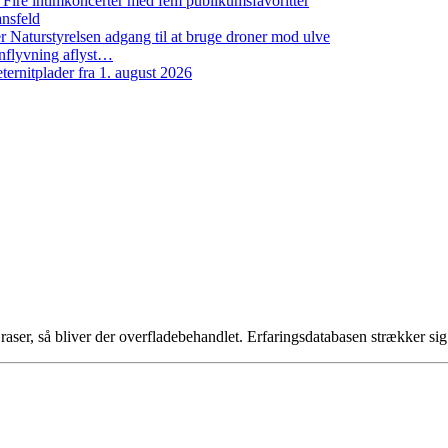
: Fire intimkoncerter med fem publikumsfavoritter
ansfeld
 Naturstyrelsen adgang til at bruge droner mod ulve
nflyvning aflyst…
ernitplader fra 1. august 2026
r, så bliver der overfladebehandlet. Erfaringsdatabasen strækker sig 