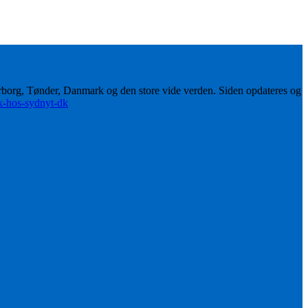
erborg, Tønder, Danmark og den store vide verden. Siden opdateres og
ik-hos-sydnyt-dk