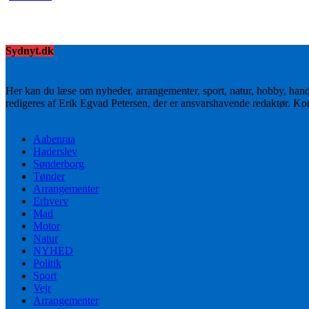
Sydnyt.dk
Her kan du læse om nyheder, arrangementer, sport, natur, hobby, han
redigeres af Erik Egvad Petersen, der er ansvarshavende redaktør. K
Aabenraa
Haderslev
Sønderborg
Tønder
Arrangementer
Erhverv
Mad
Motor
Natur
NYHED
Politik
Sport
Vejr
Arrangementer