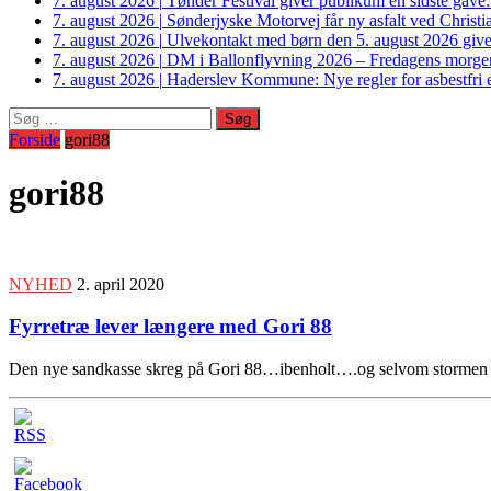
7. august 2026
|
Tønder Festival giver publikum en sidste gave
7. august 2026
|
Sønderjyske Motorvej får ny asfalt ved Christi
7. august 2026
|
Ulvekontakt med børn den 5. august 2026 giver
7. august 2026
|
DM i Ballonflyvning 2026 – Fredagens morge
7. august 2026
|
Haderslev Kommune: Nye regler for asbestfri et
Søg
efter:
Forside
gori88
gori88
NYHED
2. april 2020
Fyrretræ lever længere med Gori 88
Den nye sandkasse skreg på Gori 88…ibenholt….og selvom stormen rase