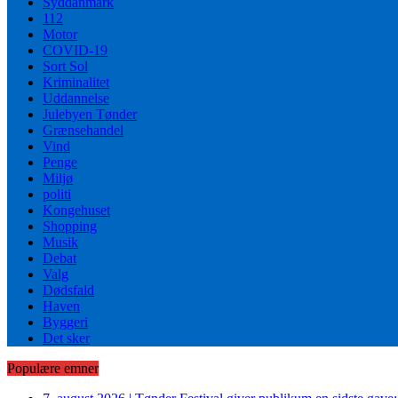
Syddanmark
112
Motor
COVID-19
Sort Sol
Kriminalitet
Uddannelse
Julebyen Tønder
Grænsehandel
Vind
Penge
Miljø
politi
Kongehuset
Shopping
Musik
Debat
Valg
Dødsfald
Haven
Byggeri
Det sker
Populære emner