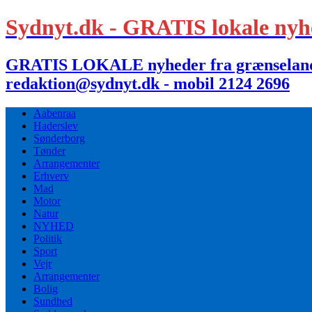
Sydnyt.dk - GRATIS lokale nyh
GRATIS LOKALE nyheder fra grænselandet,
redaktion@sydnyt.dk - mobil 2124 2696
Aabenraa
Haderslev
Sønderborg
Tønder
Arrangementer
Erhverv
Mad
Motor
Natur
NYHED
Politik
Sport
Vejr
Arrangementer
Bolig
Sundhed