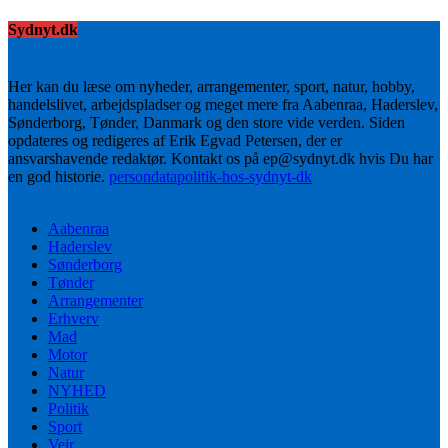
Sydnyt.dk
Her kan du læse om nyheder, arrangementer, sport, natur, hobby,
handelslivet, arbejdspladser og meget mere fra Aabenraa, Haderslev,
Sønderborg, Tønder, Danmark og den store vide verden. Siden
opdateres og redigeres af Erik Egvad Petersen, der er
ansvarshavende redaktør. Kontakt os på ep@sydnyt.dk hvis Du har
en god historie.
persondatapolitik-hos-sydnyt-dk
Aabenraa
Haderslev
Sønderborg
Tønder
Arrangementer
Erhverv
Mad
Motor
Natur
NYHED
Politik
Sport
Vejr