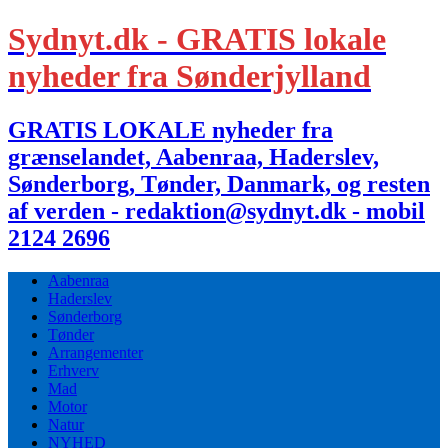
Sydnyt.dk - GRATIS lokale
nyheder fra Sønderjylland
GRATIS LOKALE nyheder fra
grænselandet, Aabenraa, Haderslev,
Sønderborg, Tønder, Danmark, og resten
af verden - redaktion@sydnyt.dk - mobil
2124 2696
Aabenraa
Haderslev
Sønderborg
Tønder
Arrangementer
Erhverv
Mad
Motor
Natur
NYHED