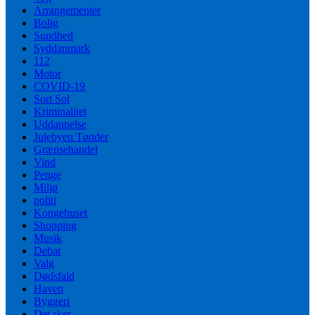
Arrangementer
Bolig
Sundhed
Syddanmark
112
Motor
COVID-19
Sort Sol
Kriminalitet
Uddannelse
Julebyen Tønder
Grænsehandel
Vind
Penge
Miljø
politi
Kongehuset
Shopping
Musik
Debat
Valg
Dødsfald
Haven
Byggeri
Det sker