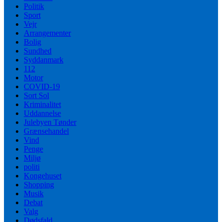
Politik
Sport
Vejr
Arrangementer
Bolig
Sundhed
Syddanmark
112
Motor
COVID-19
Sort Sol
Kriminalitet
Uddannelse
Julebyen Tønder
Grænsehandel
Vind
Penge
Miljø
politi
Kongehuset
Shopping
Musik
Debat
Valg
Dødsfald