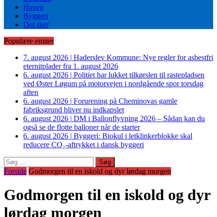
Haven
Byggeri
Det sker
Populære emner
7. august 2026
|
Haderslev Kommune: Nye regler for asbestfri
eternitplader fra 1. august 2026
6. august 2026
|
Politiet har lukket tilkørslen til rastepladsen
ved Øster Løgum på motorvejen i nordgående spor torsdag
aften
6. august 2026
|
Forurening på Cheminovas gamle
fabriksgrund bliver nu indkapslet
6. august 2026
|
DM i Ballonflyvning 2026 – Sådan kan du
også se de flotte balloner når de starter
6. august 2026
|
Byggeri: Biokul i letklinkerblokke skal
reducere CO₂-aftrykket i dansk byggeri
Søg
efter:
Forside
Godmorgen til en iskold og dyr lørdag morgen
Godmorgen til en iskold og dyr
lørdag morgen