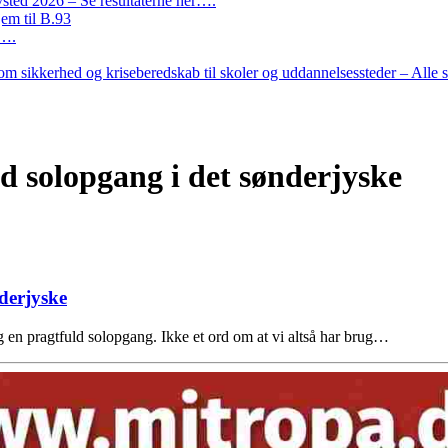
ted 2026 – Se resultaterne her….
em til B.93
r….
m sikkerhed og kriseberedskab til skoler og uddannelsessteder – Alle 
 solopgang i det sønderjyske
derjyske
g en pragtfuld solopgang. Ikke et ord om at vi altså har brug…