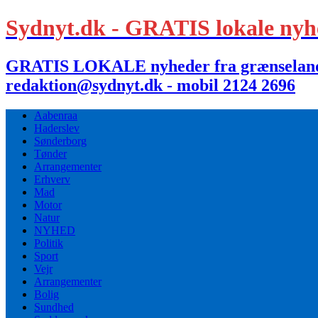
Sydnyt.dk - GRATIS lokale nyh
GRATIS LOKALE nyheder fra grænselandet,
redaktion@sydnyt.dk - mobil 2124 2696
Aabenraa
Haderslev
Sønderborg
Tønder
Arrangementer
Erhverv
Mad
Motor
Natur
NYHED
Politik
Sport
Vejr
Arrangementer
Bolig
Sundhed