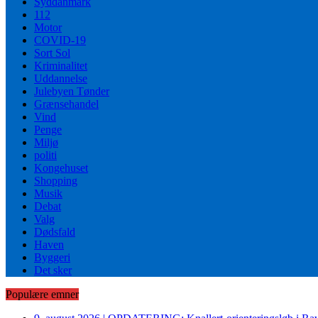
Syddanmark
112
Motor
COVID-19
Sort Sol
Kriminalitet
Uddannelse
Julebyen Tønder
Grænsehandel
Vind
Penge
Miljø
politi
Kongehuset
Shopping
Musik
Debat
Valg
Dødsfald
Haven
Byggeri
Det sker
Populære emner