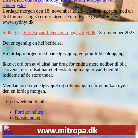
sønderjyske
Lørdage morgen den 18. november 2023 - en skøn morgen med en
flot himmel - og så er der tørvejr. Foto: Erik Egvad Petersen -
www.sydnyt.dk
Indlæg af:
Erik Egvad Petersen - ep@sydnyt.dk
18. november 2023
Det er egentlig en hel befrielse.
En lørdag morgen med både tørvejr og en pragtfuld solopgang.
Ikke et ord om at vi altså har brug for endnu mere nedbør til bl.a
skovene, der fortsat har et efterslæb og mangler vand ned til
rødderne af de store træer.
Men lad os da nyde tørvejret og solopgangan når vi nu kan nyde
den en lørdag morgen.
– God weekend til alle.
Forrige indlæg
Næste indlæg