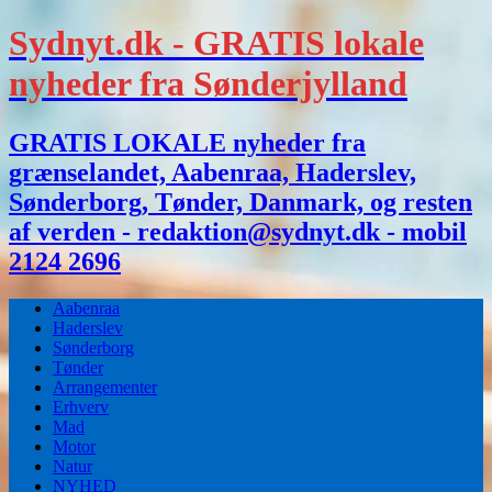
Sydnyt.dk - GRATIS lokale
nyheder fra Sønderjylland
GRATIS LOKALE nyheder fra
grænselandet, Aabenraa, Haderslev,
Sønderborg, Tønder, Danmark, og resten
af verden - redaktion@sydnyt.dk - mobil
2124 2696
Aabenraa
Haderslev
Sønderborg
Tønder
Arrangementer
Erhverv
Mad
Motor
Natur
NYHED