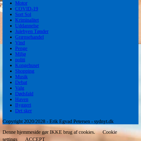
Motor
COVID-19
Sort Sol
Kriminalitet
Uddannelse
Julebyen Tønder
Grænsehandel
Vind
Penge
Miljø
politi
Kongehuset
Shopping
Musik
Debat
Valg
Dødsfald
Haven
Byggeri
Det sker
Copyright 2020/2028 - Erik Egvad Petersen - sydnyt.dk
Denne hjemmeside gør IKKE brug af cookies.
Cookie
settings
ACCEPT