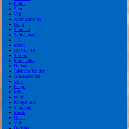
Politik
Sport
Vejr
Arrangementer
Bolig
Sundhed
Syddanmark
112
Motor
COVID-19
Sort Sol
Kriminalitet
Uddannelse
Julebyen Tønder
Grænsehandel
Vind
Penge
Miljø
politi
Kongehuset
Shopping
Musik
Debat
Valg
Dødsfald