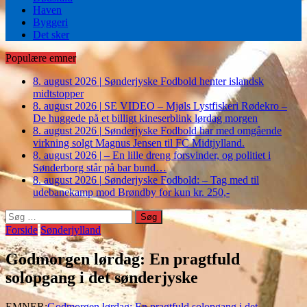
Haven
Byggeri
Det sker
Populære emner
8. august 2026
|
Sønderjyske Fodbold henter islandsk
midtstopper
8. august 2026
|
SE VIDEO – Mjøls Lystfiskeri Rødekro –
De huggede på et billigt kineserblink lørdag morgen
8. august 2026
|
Sønderjyske Fodbold har med omgående
virkning solgt Magnus Jensen til FC Midtjylland.
8. august 2026
|
– En lille dreng forsvinder, og politiet i
Sønderborg står på bar bund…
8. august 2026
|
Sønderjyske Fodbold: – Tag med til
udebanekamp mod Brøndby for kun kr. 250,-
Søg
efter:
Forside
Sønderjylland
Godmorgen lørdag: En pragtfuld
solopgang i det sønderjyske
EMNER:
Godmorgen lørdag: En pragtfuld solopgang i det