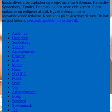
handelslivet, arbejdspladser og meget mere fra Aabenraa, Haderslev,
Sønderborg, Tønder, Danmark og den store vide verden. Siden
opdateres og redigeres af Erik Egvad Petersen, der er
ansvarshavende redaktør. Kontakt os på ep@sydnyt.dk hvis Du har
en god historie.
persondatapolitik-hos-sydnyt-dk
Aabenraa
Haderslev
Sønderborg
Tønder
Arrangementer
Erhverv
Mad
Motor
Natur
NYHED
Politik
Sport
Vejr
Arrangementer
Bolig
Sundhed
Syddanmark
112