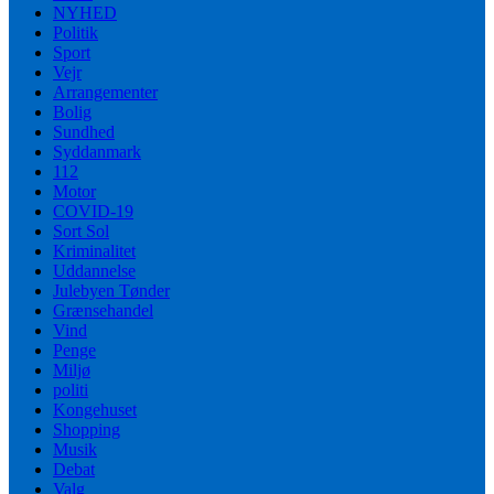
NYHED
Politik
Sport
Vejr
Arrangementer
Bolig
Sundhed
Syddanmark
112
Motor
COVID-19
Sort Sol
Kriminalitet
Uddannelse
Julebyen Tønder
Grænsehandel
Vind
Penge
Miljø
politi
Kongehuset
Shopping
Musik
Debat
Valg