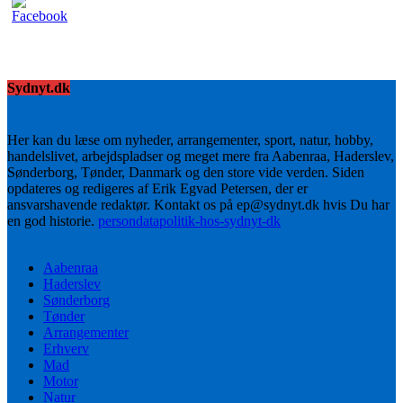
Sydnyt.dk
Her kan du læse om nyheder, arrangementer, sport, natur, hobby,
handelslivet, arbejdspladser og meget mere fra Aabenraa, Haderslev,
Sønderborg, Tønder, Danmark og den store vide verden. Siden
opdateres og redigeres af Erik Egvad Petersen, der er
ansvarshavende redaktør. Kontakt os på ep@sydnyt.dk hvis Du har
en god historie.
persondatapolitik-hos-sydnyt-dk
Aabenraa
Haderslev
Sønderborg
Tønder
Arrangementer
Erhverv
Mad
Motor
Natur