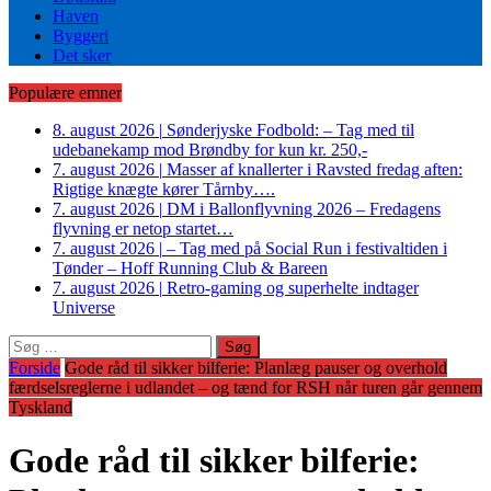
Haven
Byggeri
Det sker
Populære emner
8. august 2026
|
Sønderjyske Fodbold: – Tag med til
udebanekamp mod Brøndby for kun kr. 250,-
7. august 2026
|
Masser af knallerter i Ravsted fredag aften:
Rigtige knægte kører Tårnby….
7. august 2026
|
DM i Ballonflyvning 2026 – Fredagens
flyvning er netop startet…
7. august 2026
|
– Tag med på Social Run i festivaltiden i
Tønder – Hoff Running Club & Bareen
7. august 2026
|
Retro-gaming og superhelte indtager
Universe
Søg
efter:
Forside
Gode råd til sikker bilferie: Planlæg pauser og overhold
færdselsreglerne i udlandet – og tænd for RSH når turen går gennem
Tyskland
Gode råd til sikker bilferie: