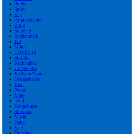
Politik
Sport
Vejr
Arrangementer
Bolig
Sundhed
Syddanmark
112
Motor
COVID-19
Sort Sol
Kriminalitet
Uddannelse
Julebyen Tønder
Grænsehandel
Vind
Penge
Miljø
politi
Kongehuset
Shopping
Musik
Debat
Valg
Dødsfald