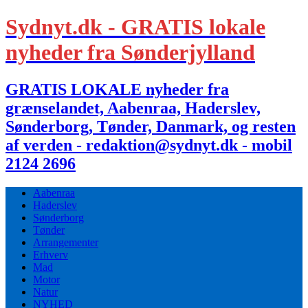
Sydnyt.dk - GRATIS lokale
nyheder fra Sønderjylland
GRATIS LOKALE nyheder fra
grænselandet, Aabenraa, Haderslev,
Sønderborg, Tønder, Danmark, og resten
af verden - redaktion@sydnyt.dk - mobil
2124 2696
Aabenraa
Haderslev
Sønderborg
Tønder
Arrangementer
Erhverv
Mad
Motor
Natur
NYHED