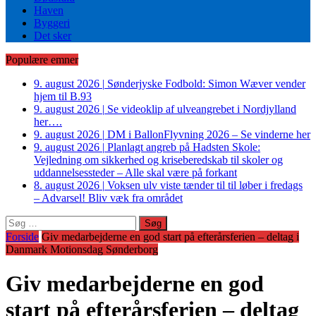
Haven
Byggeri
Det sker
Populære emner
9. august 2026
|
Sønderjyske Fodbold: Simon Wæver vender
hjem til B.93
9. august 2026
|
Se videoklip af ulveangrebet i Nordjylland
her….
9. august 2026
|
DM i BallonFlyvning 2026 – Se vinderne her
9. august 2026
|
Planlagt angreb på Hadsten Skole:
Vejledning om sikkerhed og kriseberedskab til skoler og
uddannelsessteder – Alle skal være på forkant
8. august 2026
|
Voksen ulv viste tænder til til løber i fredags
– Advarsel! Bliv væk fra området
Søg
efter:
Forside
Giv medarbejderne en god start på efterårsferien – deltag i
Danmark Motionsdag Sønderborg
Giv medarbejderne en god
start på efterårsferien – deltag