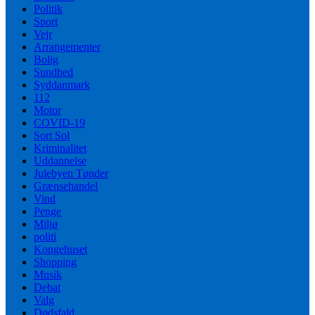
Politik
Sport
Vejr
Arrangementer
Bolig
Sundhed
Syddanmark
112
Motor
COVID-19
Sort Sol
Kriminalitet
Uddannelse
Julebyen Tønder
Grænsehandel
Vind
Penge
Miljø
politi
Kongehuset
Shopping
Musik
Debat
Valg
Dødsfald