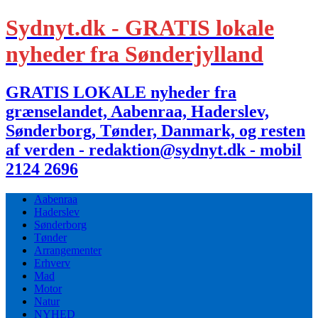
Sydnyt.dk - GRATIS lokale
nyheder fra Sønderjylland
GRATIS LOKALE nyheder fra
grænselandet, Aabenraa, Haderslev,
Sønderborg, Tønder, Danmark, og resten
af verden - redaktion@sydnyt.dk - mobil
2124 2696
Aabenraa
Haderslev
Sønderborg
Tønder
Arrangementer
Erhverv
Mad
Motor
Natur
NYHED