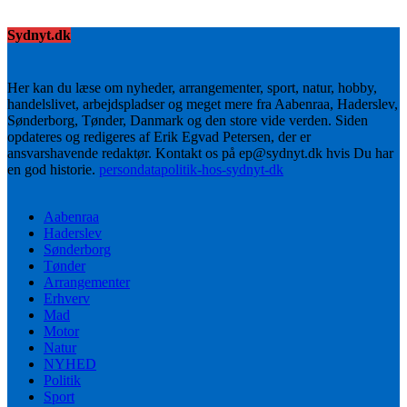
Sydnyt.dk
Her kan du læse om nyheder, arrangementer, sport, natur, hobby,
handelslivet, arbejdspladser og meget mere fra Aabenraa, Haderslev,
Sønderborg, Tønder, Danmark og den store vide verden. Siden
opdateres og redigeres af Erik Egvad Petersen, der er
ansvarshavende redaktør. Kontakt os på ep@sydnyt.dk hvis Du har
en god historie.
persondatapolitik-hos-sydnyt-dk
Aabenraa
Haderslev
Sønderborg
Tønder
Arrangementer
Erhverv
Mad
Motor
Natur
NYHED
Politik
Sport