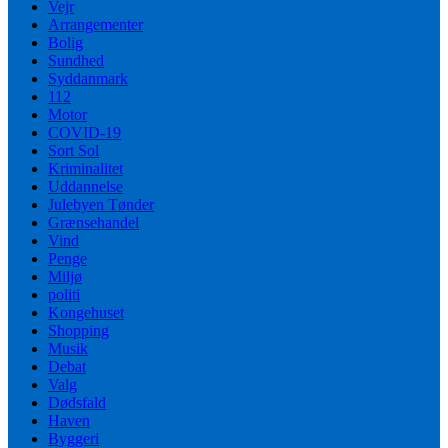
Vejr
Arrangementer
Bolig
Sundhed
Syddanmark
112
Motor
COVID-19
Sort Sol
Kriminalitet
Uddannelse
Julebyen Tønder
Grænsehandel
Vind
Penge
Miljø
politi
Kongehuset
Shopping
Musik
Debat
Valg
Dødsfald
Haven
Byggeri