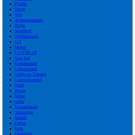
Politik
Sport
Vejr
Arrangementer
Bolig
Sundhed
Syddanmark
112
Motor
COVID-19
Sort Sol
Kriminalitet
Uddannelse
Julebyen Tønder
Grænsehandel
Vind
Penge
Miljø
politi
Kongehuset
Shopping
Musik
Debat
Valg
Dødsfald