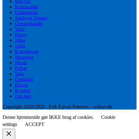
Sort Sol
Kriminalitet
Uddannelse
Julebyen Tønder
Grænsehandel
Vind
Penge
Miljø
politi
Kongehuset
Shopping
Musik
Debat
Valg
Dødsfald
Haven
Byggeri
Det sker
Copyright 2020/2028 - Erik Egvad Petersen - sydnyt.dk
Denne hjemmeside gør IKKE brug af cookies.
Cookie
settings
ACCEPT