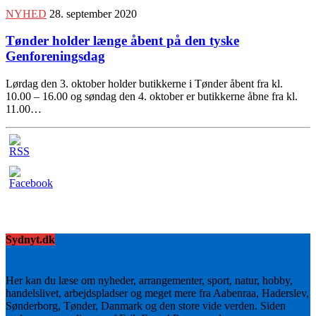
NYHED
28. september 2020
Tønder holder længe åbent på den tyske
Genforeningsdag
Lørdag den 3. oktober holder butikkerne i Tønder åbent fra kl.
10.00 – 16.00 og søndag den 4. oktober er butikkerne åbne fra kl.
11.00…
Sydnyt.dk
Her kan du læse om nyheder, arrangementer, sport, natur, hobby,
handelslivet, arbejdspladser og meget mere fra Aabenraa, Haderslev,
Sønderborg, Tønder, Danmark og den store vide verden. Siden