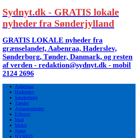
Sydnyt.dk - GRATIS lokale
nyheder fra Sønderjylland
GRATIS LOKALE nyheder fra
grænselandet, Aabenraa, Haderslev,
Sønderborg, Tønder, Danmark, og resten
af verden - redaktion@sydnyt.dk - mobil
2124 2696
Aabenraa
Haderslev
Sønderborg
Tønder
Arrangementer
Erhverv
Mad
Motor
Natur
NYHED