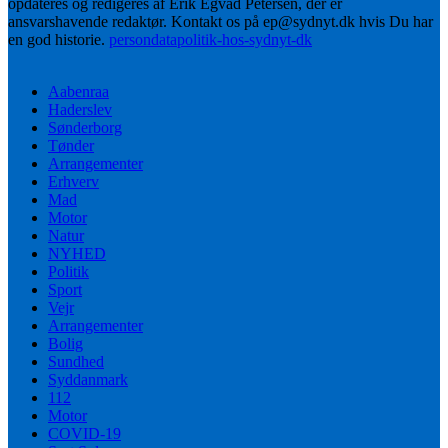
opdateres og redigeres af Erik Egvad Petersen, der er
ansvarshavende redaktør. Kontakt os på ep@sydnyt.dk hvis Du har
en god historie.
persondatapolitik-hos-sydnyt-dk
Aabenraa
Haderslev
Sønderborg
Tønder
Arrangementer
Erhverv
Mad
Motor
Natur
NYHED
Politik
Sport
Vejr
Arrangementer
Bolig
Sundhed
Syddanmark
112
Motor
COVID-19