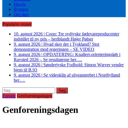
Haven
Byggeri
Det sker
Populære emner
10. august 2026
|
Coop: Tre sydjyske fødevareproducenter
indstillet til ny pris – heriblandt Højer Pølser
9. august 2026
|
Hvad sker der i Tyskland? Stor
demonstration mod regeringen – SE VIDEO
9. august 2026
|
OPDATERING: Knallert-orienteringsløb i
Ravsted 2026 – Se resultaterne her….
9. august 2026
|
Sønderjyske Fodbold: Simon Wæver vender
hjem til B.93
9. august 2026
|
Se videoklip af ulveangrebet i Nordjylland
her….
Søg
efter:
Forside
Genforeningsdagen
Genforeningsdagen