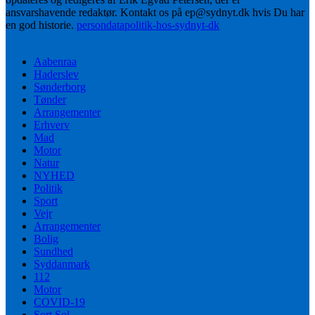
ansvarshavende redaktør. Kontakt os på ep@sydnyt.dk hvis Du har
en god historie.
persondatapolitik-hos-sydnyt-dk
Aabenraa
Haderslev
Sønderborg
Tønder
Arrangementer
Erhverv
Mad
Motor
Natur
NYHED
Politik
Sport
Vejr
Arrangementer
Bolig
Sundhed
Syddanmark
112
Motor
COVID-19
Sort Sol