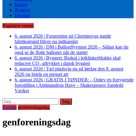
Haven
Byggeri
Det sker
Populære emner
6. august 2026
|
Forurening på Cheminovas gamle
fabriksgrund bliver nu indkapslet
6. august 2026
|
DM i Ballonflyvning 2026 – Sådan kan du
også se de flotte balloner når de starter
6. august 2026
|
Byggeri: Biokul i letklinkerblokke skal
reducere CO₂-aftrykket i dansk byggeri
6. august 2026
|
Tæl pindsvin nu på lørdag den 8. august
2026 og hjælp en presset art
6. august 2026
|
GRATIS I TØNDER: – Oplev en forrygende
forestilling i Amtmandens Have – Shakespeares Samlede
Værker
Søg
efter:
Forside
genforeningsdag
genforeningsdag