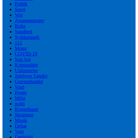
Politik
Sport
Vejr
Arrangementer
Bolig
Sundhed
Syddanmark
112
Motor
COVID-19
Sort Sol
Kriminalitet
Uddannelse
Julebyen Tønder
Grænsehandel
Vind
Penge
Miljø
politi
Kongehuset
Shopping
Musik
Debat
Valg
Dødsfald