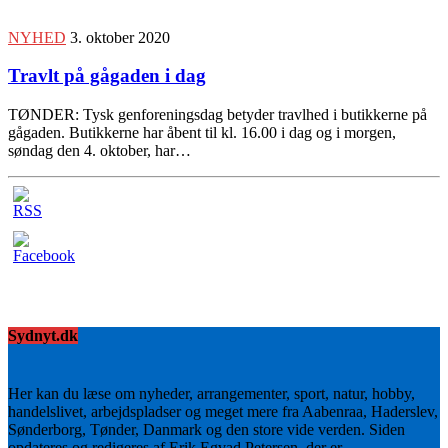
NYHED
3. oktober 2020
Travlt på gågaden i dag
TØNDER: Tysk genforeningsdag betyder travlhed i butikkerne på
gågaden. Butikkerne har åbent til kl. 16.00 i dag og i morgen,
søndag den 4. oktober, har…
Sydnyt.dk
Her kan du læse om nyheder, arrangementer, sport, natur, hobby,
handelslivet, arbejdspladser og meget mere fra Aabenraa, Haderslev,
Sønderborg, Tønder, Danmark og den store vide verden. Siden
opdateres og redigeres af Erik Egvad Petersen, der er