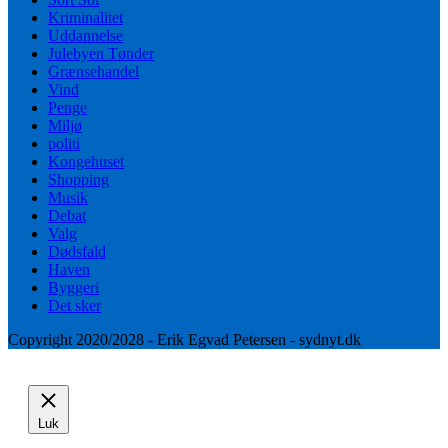
Kriminalitet
Uddannelse
Julebyen Tønder
Grænsehandel
Vind
Penge
Miljø
politi
Kongehuset
Shopping
Musik
Debat
Valg
Dødsfald
Haven
Byggeri
Det sker
Copyright 2020/2028 - Erik Egvad Petersen - sydnyt.dk
Luk