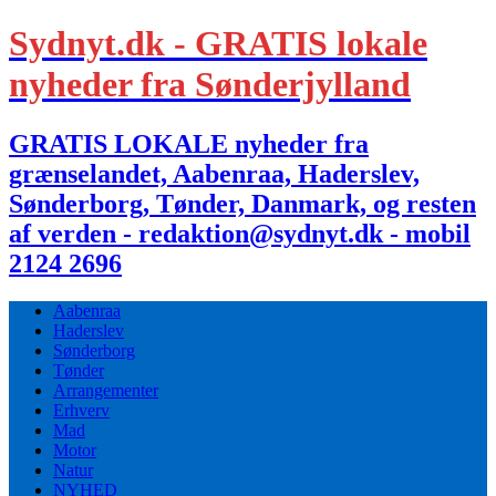
Sydnyt.dk - GRATIS lokale
nyheder fra Sønderjylland
GRATIS LOKALE nyheder fra
grænselandet, Aabenraa, Haderslev,
Sønderborg, Tønder, Danmark, og resten
af verden - redaktion@sydnyt.dk - mobil
2124 2696
Aabenraa
Haderslev
Sønderborg
Tønder
Arrangementer
Erhverv
Mad
Motor
Natur
NYHED