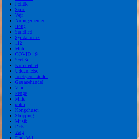
Politik
Sport
Vejr
Arrangementer
Bolig
Sundhed
Syddanmark
112
Motor
COVID-19
Sort Sol
Kriminalitet
Uddannelse
Julebyen Tønder
Grænsehandel
Vind
Penge
Miljø
politi
Kongehuset
Shopping
Musik
Debat
Valg
Dødsfald