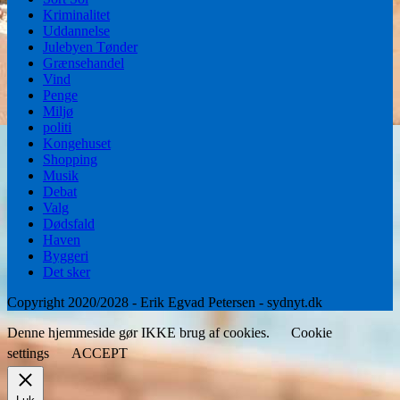
Kriminalitet
Uddannelse
Julebyen Tønder
Grænsehandel
Vind
Penge
Miljø
politi
Kongehuset
Shopping
Musik
Debat
Valg
Dødsfald
Haven
Byggeri
Det sker
Copyright 2020/2028 - Erik Egvad Petersen - sydnyt.dk
Denne hjemmeside gør IKKE brug af cookies.
Cookie
settings
ACCEPT