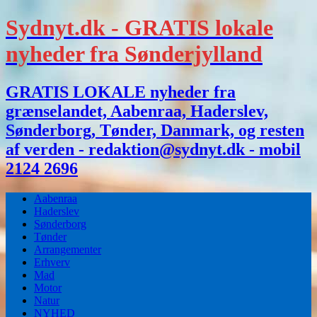
Sydnyt.dk - GRATIS lokale
nyheder fra Sønderjylland
GRATIS LOKALE nyheder fra
grænselandet, Aabenraa, Haderslev,
Sønderborg, Tønder, Danmark, og resten
af verden - redaktion@sydnyt.dk - mobil
2124 2696
Aabenraa
Haderslev
Sønderborg
Tønder
Arrangementer
Erhverv
Mad
Motor
Natur
NYHED