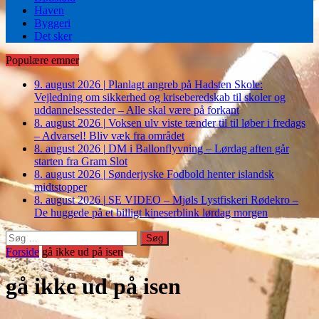
Haven
Byggeri
Det sker
Populære emner
9. august 2026
|
Planlagt angreb på Hadsten Skole:
Vejledning om sikkerhed og kriseberedskab til skoler og
uddannelsessteder – Alle skal være på forkant
8. august 2026
|
Voksen ulv viste tænder til til løber i fredags
– Advarsel! Bliv væk fra området
8. august 2026
|
DM i Ballonflyvning – Lørdag aften går
starten fra Gram Slot
8. august 2026
|
Sønderjyske Fodbold henter islandsk
midtstopper
8. august 2026
|
SE VIDEO – Mjøls Lystfiskeri Rødekro –
De huggede på et billigt kineserblink lørdag morgen
Søg
efter:
Forside
gå ikke ud på isen
gå ikke ud på isen