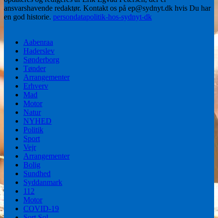
ansvarshavende redaktør. Kontakt os på ep@sydnyt.dk hvis Du har
en god historie.
persondatapolitik-hos-sydnyt-dk
Aabenraa
Haderslev
Sønderborg
Tønder
Arrangementer
Erhverv
Mad
Motor
Natur
NYHED
Politik
Sport
Vejr
Arrangementer
Bolig
Sundhed
Syddanmark
112
Motor
COVID-19
Sort Sol