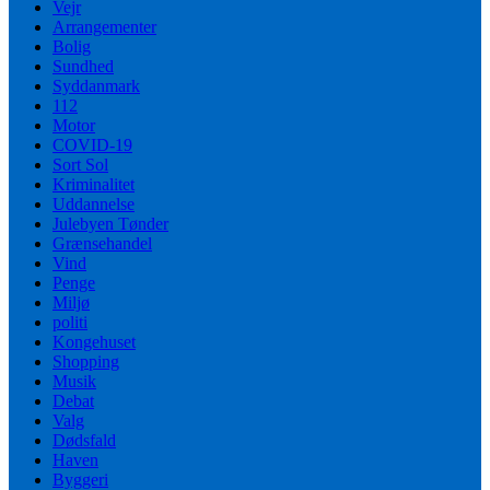
Vejr
Arrangementer
Bolig
Sundhed
Syddanmark
112
Motor
COVID-19
Sort Sol
Kriminalitet
Uddannelse
Julebyen Tønder
Grænsehandel
Vind
Penge
Miljø
politi
Kongehuset
Shopping
Musik
Debat
Valg
Dødsfald
Haven
Byggeri