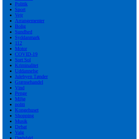
Politik
Sport
Vejr
Arrangementer
Bolig
Sundhed
Syddanmark
112
Motor
COVID-19
Sort Sol
Kriminalitet
Uddannelse
Julebyen Tønder
Grænsehandel
Vind
Penge
Miljø
politi
Kongehuset
Shopping
Musik
Debat
Valg
Dødsfald