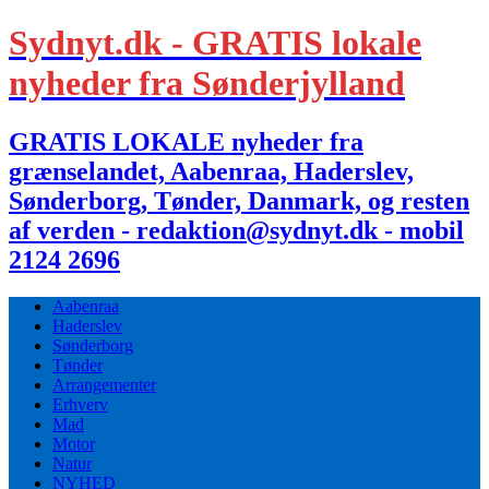
Sydnyt.dk - GRATIS lokale
nyheder fra Sønderjylland
GRATIS LOKALE nyheder fra
grænselandet, Aabenraa, Haderslev,
Sønderborg, Tønder, Danmark, og resten
af verden - redaktion@sydnyt.dk - mobil
2124 2696
Aabenraa
Haderslev
Sønderborg
Tønder
Arrangementer
Erhverv
Mad
Motor
Natur
NYHED