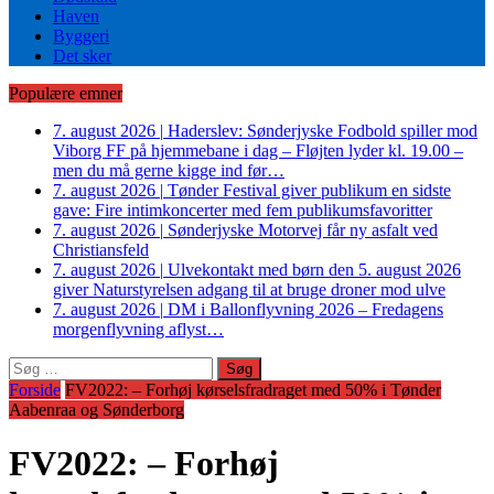
Haven
Byggeri
Det sker
Populære emner
7. august 2026
|
Haderslev: Sønderjyske Fodbold spiller mod
Viborg FF på hjemmebane i dag – Fløjten lyder kl. 19.00 –
men du må gerne kigge ind før…
7. august 2026
|
Tønder Festival giver publikum en sidste
gave: Fire intimkoncerter med fem publikumsfavoritter
7. august 2026
|
Sønderjyske Motorvej får ny asfalt ved
Christiansfeld
7. august 2026
|
Ulvekontakt med børn den 5. august 2026
giver Naturstyrelsen adgang til at bruge droner mod ulve
7. august 2026
|
DM i Ballonflyvning 2026 – Fredagens
morgenflyvning aflyst…
Søg
efter:
Forside
FV2022: – Forhøj kørselsfradraget med 50% i Tønder
Aabenraa og Sønderborg
FV2022: – Forhøj