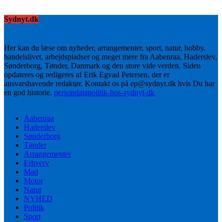
Sydnyt.dk
Her kan du læse om nyheder, arrangementer, sport, natur, hobby,
handelslivet, arbejdspladser og meget mere fra Aabenraa, Haderslev,
Sønderborg, Tønder, Danmark og den store vide verden. Siden
opdateres og redigeres af Erik Egvad Petersen, der er
ansvarshavende redaktør. Kontakt os på ep@sydnyt.dk hvis Du har
en god historie.
persondatapolitik-hos-sydnyt-dk
Aabenraa
Haderslev
Sønderborg
Tønder
Arrangementer
Erhverv
Mad
Motor
Natur
NYHED
Politik
Sport